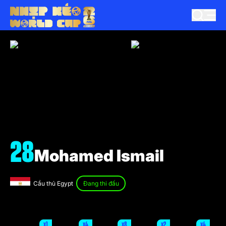
28
Mohamed Ismail
Cầu thủ Egypt
Đang thi đấu
x1
x4
x8
x2
x4