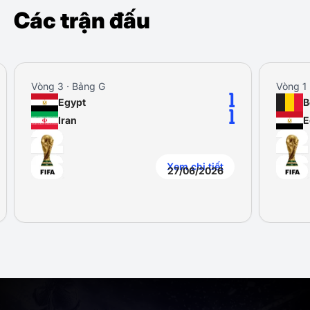
Các trận đấu
Vòng 3 · Bảng G
Vòng 1 
1
Egypt
B
1
Iran
E
Xem chi tiết
27/06/2026