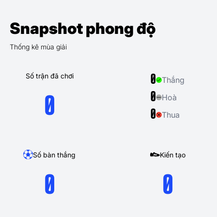
Snapshot phong độ
Thống kê mùa giải
Số trận đã chơi
0
Thắng
0
Hoà
0
0
Thua
Số bàn thắng
Kiến tạo
0
0