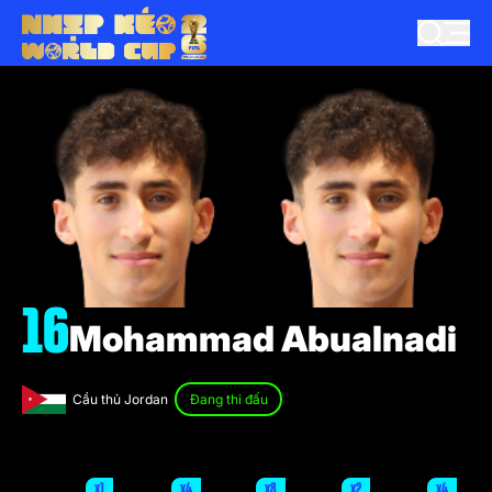
16
Mohammad Abualnadi
Cầu thủ Jordan
Đang thi đấu
x1
x4
x8
x2
x4