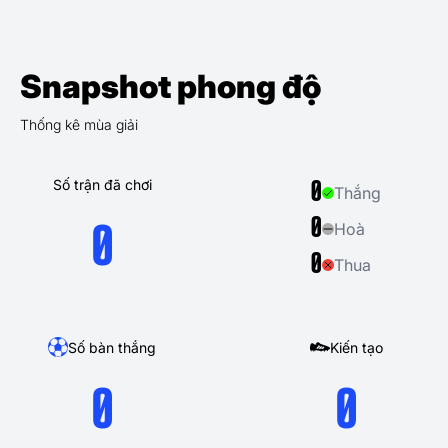
Snapshot phong độ
Thống kê mùa giải
Số trận đã chơi
0
Thắng
0
Hoà
0
0
Thua
Số bàn thắng
Kiến tạo
0
0