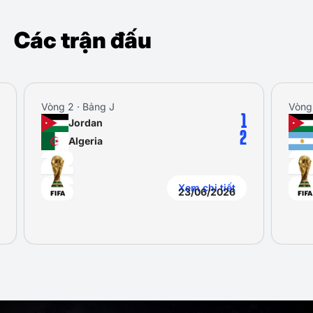
Các trận đấu
Vòng 2 · Bảng J
Vòng 3 
1
Jordan
J
2
Algeria
A
Xem chi tiết
23/06/2026