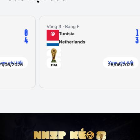
Vòng 3 · Bảng F
Vòng 1
1
Tunisia
3
Netherlands
Xem chi tiết
25/06/2026