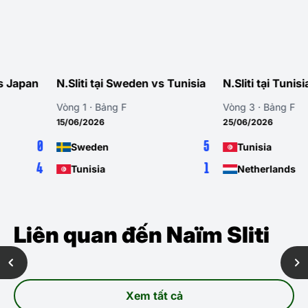
N.Sliti tại Sweden vs Tunisia
N.Sliti tại Tunisia vs N
Vòng 1 · Bảng F
Vòng 3 · Bảng F
15/06/2026
25/06/2026
0
5
Sweden
Tunisia
4
1
Tunisia
Netherlands
Liên quan đến Naïm Sliti
Xem tất cả