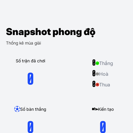
Snapshot phong độ
Thống kê mùa giải
Số trận đã chơi
0
Thắng
0
Hoà
0
0
Thua
Số bàn thắng
Kiến tạo
0
0