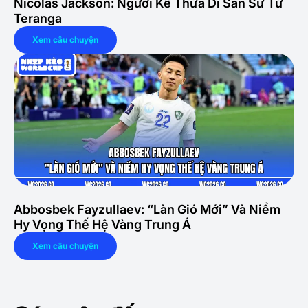
Nicolas Jackson: Người Kế Thừa Di Sản Sư Tử
Teranga
Xem câu chuyện
Abbosbek Fayzullaev: “Làn Gió Mới” Và Niềm
Hy Vọng Thế Hệ Vàng Trung Á
Xem câu chuyện