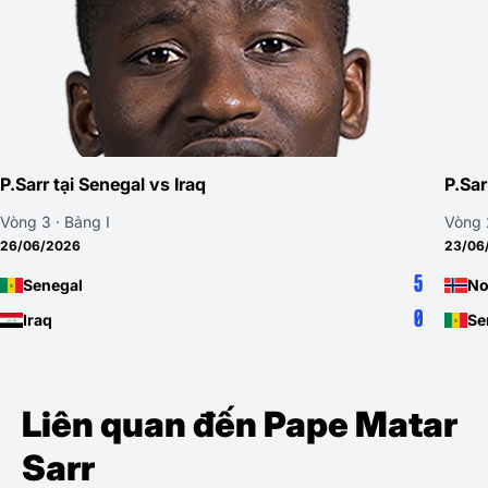
enegal vs Iraq
P.Sarr tại Norway
I
Vòng 2 · Bảng I
23/06/2026
5
Norway
0
Senegal
Liên quan đến Pape Matar
Sarr