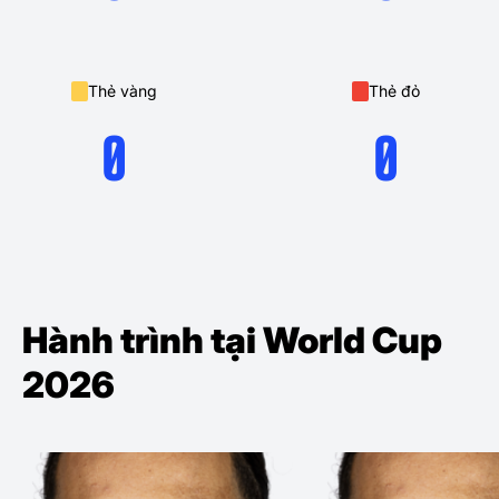
Thẻ vàng
Thẻ đỏ
0
0
Hành trình tại World Cup
2026