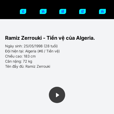
x1
x4
x8
x2
x4
Ramiz Zerrouki - Tiền vệ của Algeria.
Ngày sinh: 25/05/1998 (28 tuổi)
Đội hiện tại: Algeria (#6 / Tiền vệ)
Chiều cao: 183 cm
Cân nặng: 72 kg
Tên đầy đủ: Ramiz Zerrouki