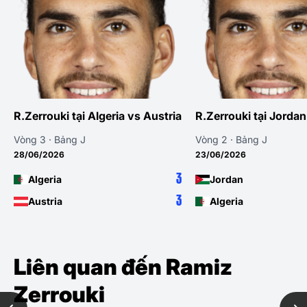
R.Zerrouki tại Algeria vs Austria
R.Zerrouki tại Jordan
Vòng 3 · Bảng J
Vòng 2 · Bảng J
28/06/2026
23/06/2026
3
Algeria
Jordan
3
Austria
Algeria
Liên quan đến Ramiz
Zerrouki