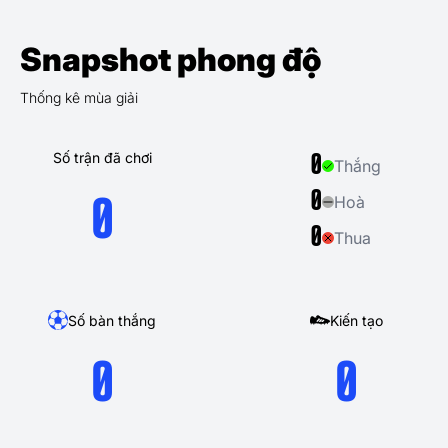
Snapshot phong độ
Thống kê mùa giải
Số trận đã chơi
0
Thắng
0
Hoà
0
0
Thua
Số bàn thắng
Kiến tạo
0
0