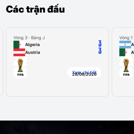
Các trận đấu
Vòng 3 · Bảng J
Vòng 1 
3
Algeria
A
3
Austria
A
Xem chi tiết
28/06/2026