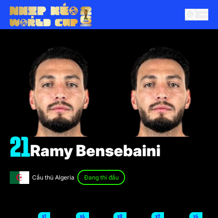
21
Ramy Bensebaini
Cầu thủ Algeria
Đang thi đấu
x1
x4
x8
x2
x4