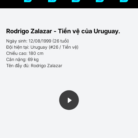
Rodrigo Zalazar - Tiền vệ của Uruguay.
Ngày sinh: 12/08/1999 (26 tuổi)
Đội hiện tại: Uruguay (#26 / Tiền vệ)
Chiều cao: 180 cm
Cân nặng: 69 kg
Tên đầy đủ: Rodrigo Zalazar