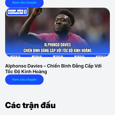
Xem câu chuyện
Alphonso Davies – Chiến Binh Đẳng Cấp Với
Tốc Độ Kinh Hoàng
Xem câu chuyện
Các trận đấu