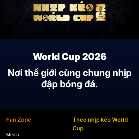
World Cup 2026
Nơi thế giới cùng chung nhịp
đập bóng đá.
Fan Zone
Theo nhịp kèo World
Cup
Media