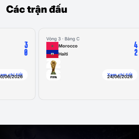
Các trận đấu
Vòng 3 · Bảng C
Vòng 1
4
Morocco
H
2
Haiti
Xem chi tiết
24/06/2026