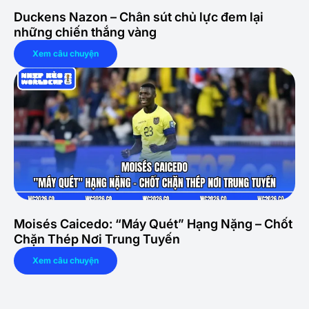
Duckens Nazon – Chân sút chủ lực đem lại
những chiến thắng vàng
Xem câu chuyện
Moisés Caicedo: “Máy Quét” Hạng Nặng – Chốt
Chặn Thép Nơi Trung Tuyến
Xem câu chuyện