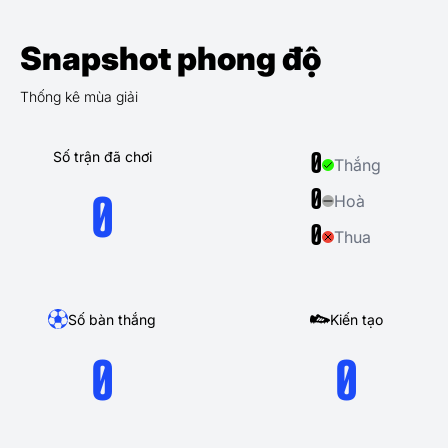
Snapshot phong độ
Thống kê mùa giải
Số trận đã chơi
0
Thắng
0
Hoà
0
0
Thua
Số bàn thắng
Kiến tạo
0
0