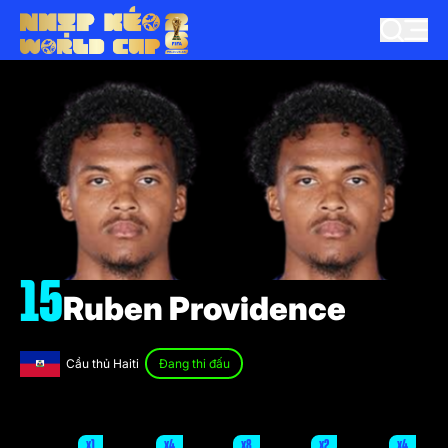
15
Ruben Providence
Cầu thủ Haiti
Đang thi đấu
x1
x4
x8
x2
x4