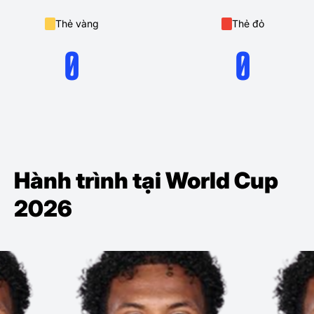
Thẻ vàng
Thẻ đỏ
0
0
Hành trình tại World Cup
2026