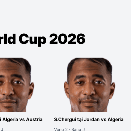
orld Cup 2026
i Algeria vs Austria
S.Chergui tại Jordan vs Algeria
 J
Vòng 2 · Bảng J