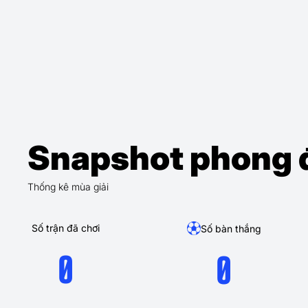
Snapshot phong 
Thống kê mùa giải
Số trận đã chơi
Số bàn thắng
0
0