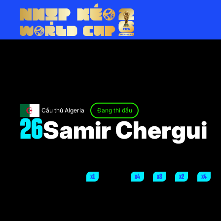
Cầu thủ Algeria
Đang thi đấu
Samir Chergui
26
x1
x4