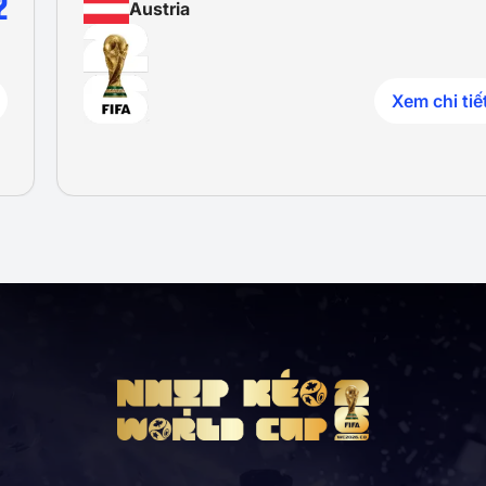
2
Austria
Xem chi tiế