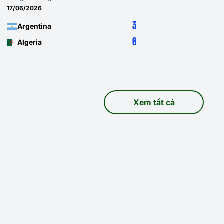
17/06/2026
3
Argentina
0
Algeria
Xem tất cả