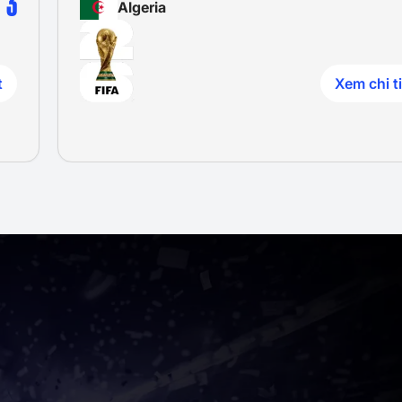
3
Algeria
t
Xem chi ti