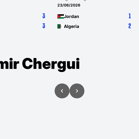
23/06/2026
3
1
Jordan
3
2
Algeria
mir Chergui