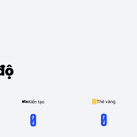
độ
Thẻ vàng
Kiến tạo
0
0