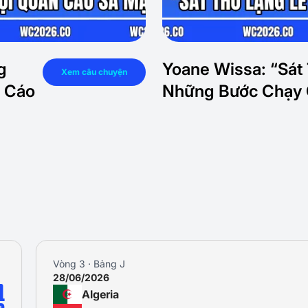
g
Yoane Wissa: “Sát
Xem câu chuyện
 Cáo
Những Bước Chạy 
Vòng 3 · Bảng J
28/06/2026
1
Algeria