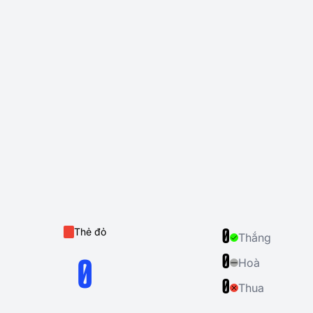
Thẻ đỏ
0
Thắng
0
Hoà
0
0
Thua