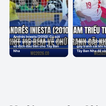
Andrés Iniesta (2010): Cú sút
chéo góc phút 116 đem về chức
Hàn Quốc (2002): 
vô địch đầu tiên cho Tây Ban
gây tranh cãi khi l
Nha
Tây Ban Nha để và