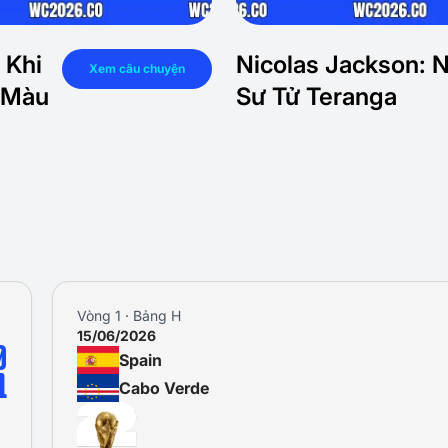
 Khi
Nicolas Jackson: 
Xem câu chuyện
 Màu
Sư Tử Teranga
Vòng 1 · Bảng H
15/06/2026
0
Spain
1
Cabo Verde