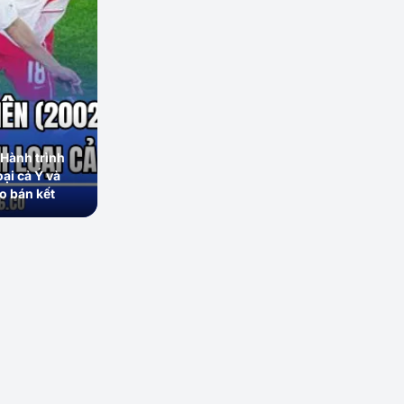
Hành trình
oại cả Ý và
o bán kết