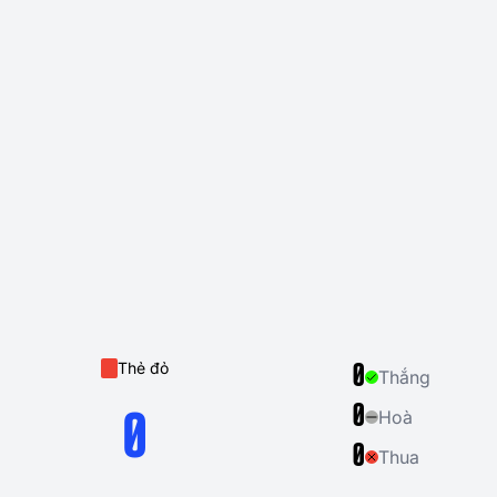
Thẻ đỏ
0
Thắng
0
Hoà
0
0
Thua