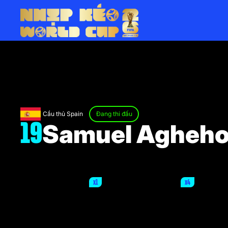
Cầu thủ Spain
Đang thi đấu
Samuel Agheh
19
x1
x4