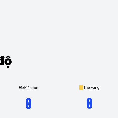
độ
Thẻ vàng
Kiến tạo
0
0