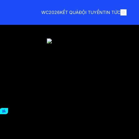
WC2026
KẾT QUẢ
ĐỘI TUYỂN
TIN TỨC
x4