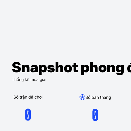
Snapshot phong 
Thống kê mùa giải
Số trận đã chơi
Số bàn thắng
0
0