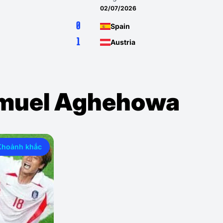
02/07/2026
0
Spain
1
Austria
amuel Aghehowa
Khoảnh khắc