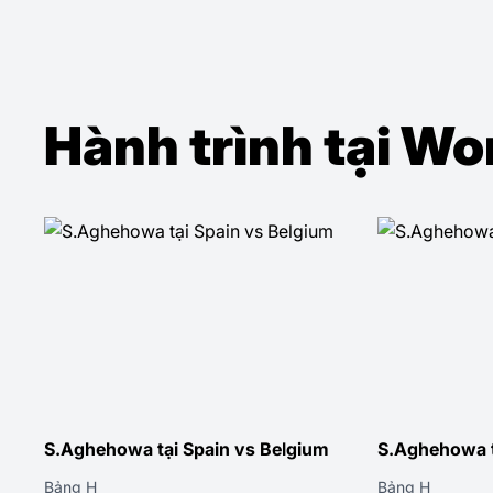
Hành trình tại W
S.Aghehowa tại Spain vs Belgium
S.Aghehowa t
Bảng H
Bảng H