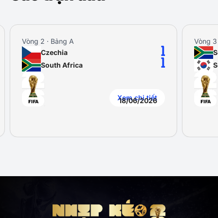
Vòng 2 · Bảng A
Vòng 3
1
Czechia
S
1
South Africa
S
Xem chi tiết
18/06/2026