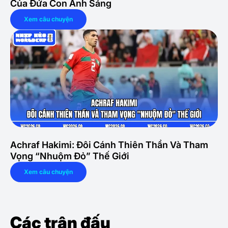
Của Đứa Con Ánh Sáng
Xem câu chuyện
Achraf Hakimi: Đôi Cánh Thiên Thần Và Tham
Vọng “Nhuộm Đỏ” Thế Giới
Xem câu chuyện
Các trận đấu