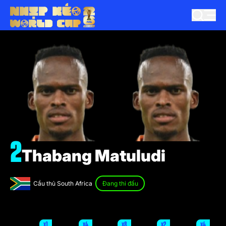
2
Thabang Matuludi
Cầu thủ South Africa
Đang thi đấu
x1
x4
x8
x2
x4