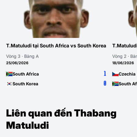
T.Matuludi tại South Africa vs South Korea
T.Matuludi
Vòng 3 · Bảng A
Vòng 2 · Bả
25/06/2026
18/06/2026
1
South Africa
Czechia
0
South Korea
South Af
Liên quan đến Thabang
Matuludi