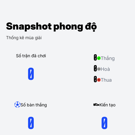
Snapshot phong độ
Thống kê mùa giải
Số trận đã chơi
0
Thắng
0
Hoà
0
0
Thua
Số bàn thắng
Kiến tạo
0
0