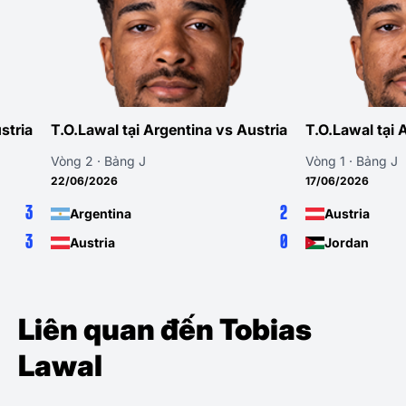
T.O.Lawal tại Argentina vs Austria
T.O.Lawal tại Austr
Vòng 2 · Bảng J
Vòng 1 · Bảng J
22/06/2026
17/06/2026
2
Argentina
Austria
0
Austria
Jordan
Liên quan đến Tobias
Lawal