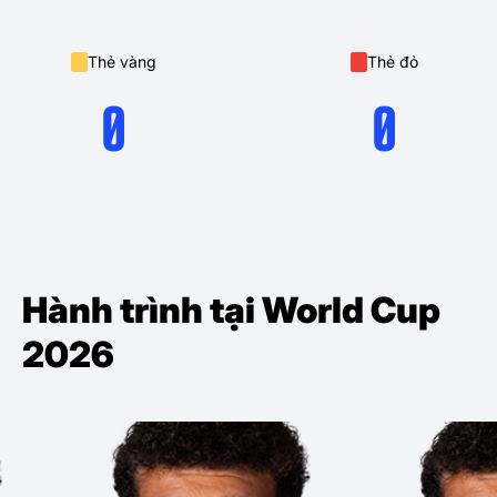
Thẻ vàng
Thẻ đỏ
0
0
Hành trình tại World Cup
2026