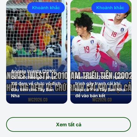
Khoảnh khắc
Khoảnh khắc
Andrés Iniesta (2010):
Cú sút chéo góc phút
Hàn Quốc (2002): Hành
116 đem về chức vô địch
trình gây tranh cãi khi
đầu tiên cho Tây Ban
loại cả Ý và Tây Ban Nha
Nha
để vào bán kết
Xem tất cả