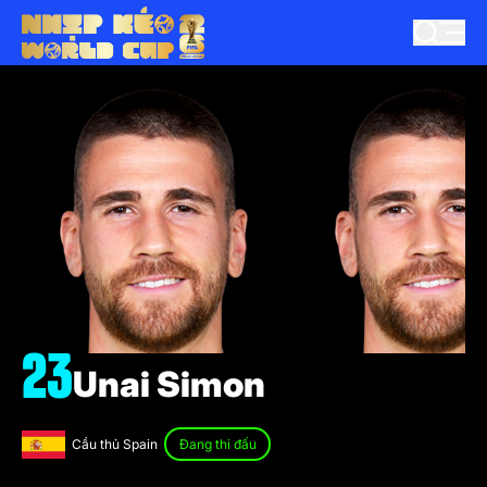
23
Unai Simon
Cầu thủ Spain
Đang thi đấu