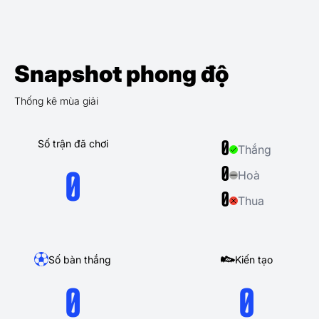
Snapshot phong độ
Thống kê mùa giải
Số trận đã chơi
0
Thắng
0
Hoà
0
0
Thua
Số bàn thắng
Kiến tạo
0
0