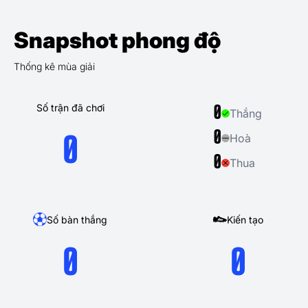
Snapshot phong độ
Thống kê mùa giải
Số trận đã chơi
0
Thắng
0
Hoà
0
0
Thua
Số bàn thắng
Kiến tạo
0
0