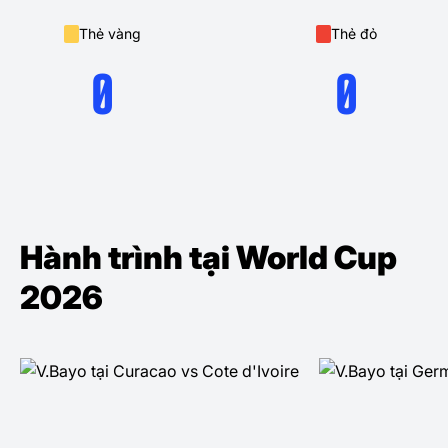
Thẻ vàng
Thẻ đỏ
0
0
Hành trình tại World Cup
2026