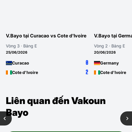
V.Bayo tại Curacao vs Cote d'Ivoire
V.Bayo tại Germa
Vòng 3 · Bảng E
Vòng 2 · Bảng E
25/06/2026
20/06/2026
0
Curacao
Germany
2
Cote d'Ivoire
Cote d'Ivoire
Liên quan đến Vakoun
Bayo