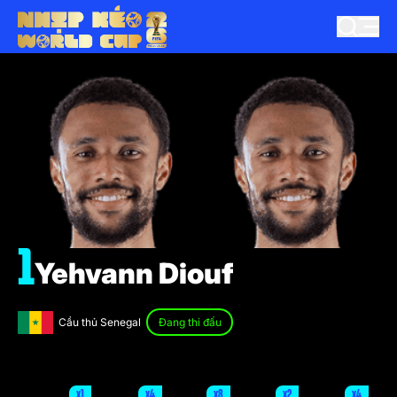
1
Yehvann Diouf
Cầu thủ Senegal
Đang thi đấu
x1
x4
x8
x2
x4