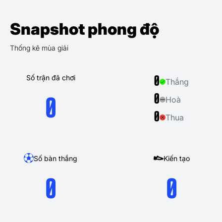
Snapshot phong độ
Thống kê mùa giải
Số trận đã chơi
0
Thắng
0
Hoà
0
0
Thua
Số bàn thắng
Kiến tạo
0
0