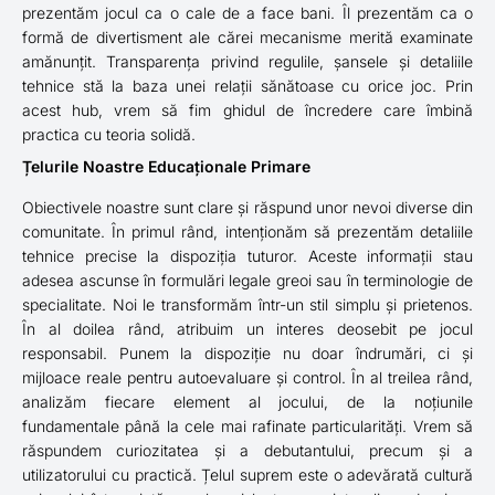
prezentăm jocul ca o cale de a face bani. Îl prezentăm ca o
formă de divertisment ale cărei mecanisme merită examinate
amănunțit. Transparența privind regulile, șansele și detaliile
tehnice stă la baza unei relații sănătoase cu orice joc. Prin
acest hub, vrem să fim ghidul de încredere care îmbină
practica cu teoria solidă.
Țelurile Noastre Educaționale Primare
Obiectivele noastre sunt clare și răspund unor nevoi diverse din
comunitate. În primul rând, intenționăm să prezentăm detaliile
tehnice precise la dispoziția tuturor. Aceste informații stau
adesea ascunse în formulări legale greoi sau în terminologie de
specialitate. Noi le transformăm într-un stil simplu și prietenos.
În al doilea rând, atribuim un interes deosebit pe jocul
responsabil. Punem la dispoziție nu doar îndrumări, ci și
mijloace reale pentru autoevaluare și control. În al treilea rând,
analizăm fiecare element al jocului, de la noțiunile
fundamentale până la cele mai rafinate particularități. Vrem să
răspundem curiozitatea și a debutantului, precum și a
utilizatorului cu practică. Țelul suprem este o adevărată cultură