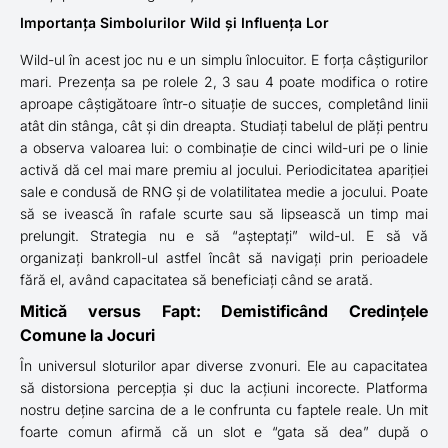
Importanța Simbolurilor Wild și Influența Lor
Wild-ul în acest joc nu e un simplu înlocuitor. E forța câștigurilor
mari. Prezența sa pe rolele 2, 3 sau 4 poate modifica o rotire
aproape câștigătoare într-o situație de succes, completând linii
atât din stânga, cât și din dreapta. Studiați tabelul de plăți pentru
a observa valoarea lui: o combinație de cinci wild-uri pe o linie
activă dă cel mai mare premiu al jocului. Periodicitatea apariției
sale e condusă de RNG și de volatilitatea medie a jocului. Poate
să se ivească în rafale scurte sau să lipsească un timp mai
prelungit. Strategia nu e să “așteptați” wild-ul. E să vă
organizați bankroll-ul astfel încât să navigați prin perioadele
fără el, având capacitatea să beneficiați când se arată.
Mitică versus Fapt: Demistificând Credințele
Comune la Jocuri
În universul sloturilor apar diverse zvonuri. Ele au capacitatea
să distorsiona percepția și duc la acțiuni incorecte. Platforma
nostru deține sarcina de a le confrunta cu faptele reale. Un mit
foarte comun afirmă că un slot e “gata să dea” după o