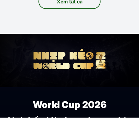
Xem tất cả
World Cup 2026
Nơi thế giới cùng chung nhịp
đập bóng đá.