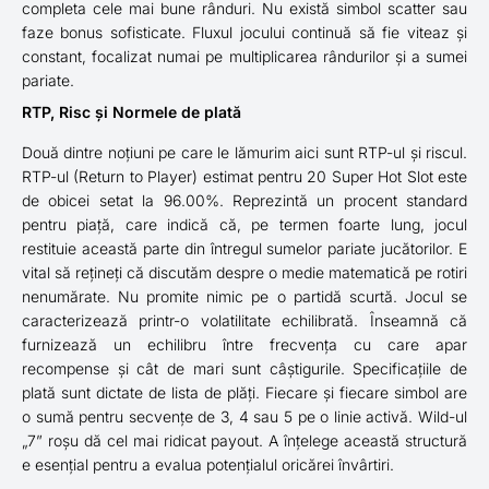
completa cele mai bune rânduri. Nu există simbol scatter sau
faze bonus sofisticate. Fluxul jocului continuă să fie viteaz și
constant, focalizat numai pe multiplicarea rândurilor și a sumei
pariate.
RTP, Risc și Normele de plată
Două dintre noțiuni pe care le lămurim aici sunt RTP-ul și riscul.
RTP-ul (Return to Player) estimat pentru 20 Super Hot Slot este
de obicei setat la 96.00%. Reprezintă un procent standard
pentru piață, care indică că, pe termen foarte lung, jocul
restituie această parte din întregul sumelor pariate jucătorilor. E
vital să rețineți că discutăm despre o medie matematică pe rotiri
nenumărate. Nu promite nimic pe o partidă scurtă. Jocul se
caracterizează printr-o volatilitate echilibrată. Înseamnă că
furnizează un echilibru între frecvența cu care apar
recompense și cât de mari sunt câștigurile. Specificațiile de
plată sunt dictate de lista de plăți. Fiecare și fiecare simbol are
o sumă pentru secvențe de 3, 4 sau 5 pe o linie activă. Wild-ul
„7” roșu dă cel mai ridicat payout. A înțelege această structură
e esențial pentru a evalua potențialul oricărei învârtiri.