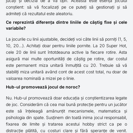
jucați și decizia de a vă opri. Aceasta este esența jocului
conștient: să vă focalizați pe ce puteți să gestionați și să
admiteți că rezultatul este aleatoriu.
Ce reprezintă diferența dintre liniile de câștig fixe și cele
variabile?
La jocurile cu linii ajustabile, decideți voi câte linii să porniți (1, 5,
10, 20…). Achitați doar pentru liniile pornite. La 20 Super Hot,
cele 20 de linii sunt întotdeauna active la fiecare rotire. Asta
asigură mai multe oportunități de câștig pe rotire, dar costul
este permanent miza unitară înmulțită cu 20. Trebuie să vă
stabiliți miza unitară având cont de acest cost total, nu doar de
valoarea nominală a mizei pe o linie.
Hub-ul promovează jocul de noroc?
Nu. Hub-ul promovează doar educația și conștientizarea legate
de joc. Considerăm că cea mai bună protecție pentru un jucător
este să înțeleagă amănunțit mecanismele, matematica și
psihologia din spate. Susținem din toată inima jocul responsabil,
fixarea de limite și tratarea acestui hobby strict ca pe o
distracție plătită, cu costuri clare și fără speranțe de venit.