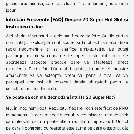
gestionarea riscului, care se aplică și în alte domenii, nu doar la
jocuri.
Întrebări Frecvente (FAQ) Despre 20 Super Hot Slot și
Instruirea în Joc
Aici oferim răspunsuri la cele mai frecvente întrebări din partea
comunității. Explicațiile sunt scurte și la obiect, să elucideze
rapid nedumeririle și să clarifice ambiguitățile. Le puteți
parcurgeți înainte sau după ce descoperiți restul platformei. Ele
abordează aspecte practice care vă afectează direct
experiența. Pentru întrebări mai detaliate, documentele noastre
amănunțite vă vă așteaptă. Vrem ca, până la final, să vă
percepeți convinși că posedați datele obligatorii pentru a
selecta cu mintea limpede.
Se poate să schimb deznodământul la 20 Super Hot?
Nu, în mod nemijlocit. Rezultatul fiecărei rotiri este fixat de RNG
în momentul în care atingeți butonul. Nicio mișcare, ritm de click
sau interval orar nu poate altera rezultatul imprevizibil. Unicul
pe care îl controlați cu realitate este suma pe care o stabiliți, cât