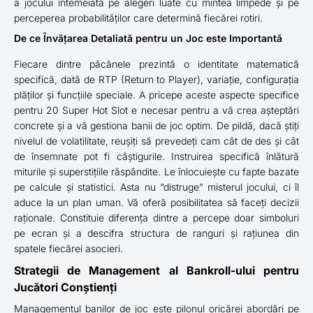
a jocului întemeiată pe alegeri luate cu mintea limpede și pe
perceperea probabilităților care determină fiecărei rotiri.
De ce Învățarea Detaliată pentru un Joc este Importantă
Fiecare dintre păcănele prezintă o identitate matematică
specifică, dată de RTP (Return to Player), variație, configurația
plăților și funcțiile speciale. A pricepe aceste aspecte specifice
pentru 20 Super Hot Slot e necesar pentru a vă crea așteptări
concrete și a vă gestiona banii de joc optim. De pildă, dacă știți
nivelul de volatilitate, reușiți să prevedeți cam cât de des și cât
de însemnate pot fi câștigurile. Instruirea specifică înlătură
miturile și superstițiile răspândite. Le înlocuiește cu fapte bazate
pe calcule și statistici. Asta nu “distruge” misterul jocului, ci îl
aduce la un plan uman. Vă oferă posibilitatea să faceți decizii
raționale. Constituie diferența dintre a percepe doar simboluri
pe ecran și a descifra structura de ranguri și rațiunea din
spatele fiecărei asocieri.
Strategii de Management al Bankroll-ului pentru
Jucători Conștienți
Managementul banilor de joc este pilonul oricărei abordări pe