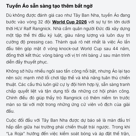
Tuyển Áo sẵn sàng tạo thêm bất ngờ
Dù không được đánh giá cao như Tây Ban Nha, tuyển Áo đang
bước vào vòng 32 đội
World Cup 2026
với sự tự tin lớn dưới
thời HLV Ralf Rangnick. Nhà cầm quân người Đức đã xây dựng
một tập thể thi đấu kỷ luật, giàu năng lượng và luôn duy trì
cường độ pressing cao. Thành quả rõ nét nhất là việc Áo lần
đầu tiên góp mặt ở vòng knock-out World Cup sau 44 năm,
đồng thời kết thúc vòng bảng với vị trí nhì bảng J sau màn trình
diễn đầy thuyết phục.
Không sở hữu nhiều ngôi sao tấn công nổi bật, nhưng Áo lại tạo
nên sức mạnh nhờ lối chơi tập thể và khả năng tuân thủ chiến
thuật. Các cầu thủ luôn giữ cự ly đội hình hợp lý, sẵn sàng tranh
chấp quyết liệt và tận dụng tối đa những cơ hội phản công.
Chính điều đó giúp thầy trò Rangnick có thêm niềm tin trước
màn so tài với một trong những ứng cử viên vô địch của giải
đấu.
Cuộc đối đầu với Tây Ban Nha được dự báo sẽ là màn đấu trí
hấp dẫn giữa hai trường phái chiến thuật trái ngược. Trong khi
“La Roja” hướng đến việc kiểm soát bóng và áp đặt thế trận,