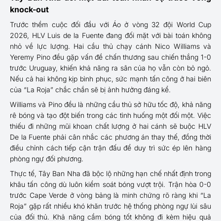
knock-out
Trước thềm cuộc đối đầu với Áo ở vòng 32 đội World Cup
2026, HLV Luis de la Fuente đang đối mặt với bài toán không
nhỏ về lực lượng. Hai cầu thủ chạy cánh Nico Williams và
Yeremy Pino đều gặp vấn đề chấn thương sau chiến thắng 1-0
trước Uruguay, khiến khả năng ra sân của họ vẫn còn bỏ ngỏ.
Nếu cả hai không kịp bình phục, sức mạnh tấn công ở hai biên
của “La Roja” chắc chắn sẽ bị ảnh hưởng đáng kể.
Williams và Pino đều là những cầu thủ sở hữu tốc độ, khả năng
rê bóng và tạo đột biến trong các tình huống một đối một. Việc
thiếu đi những mũi khoan chất lượng ở hai cánh sẽ buộc HLV
De la Fuente phải cân nhắc các phương án thay thế, đồng thời
điều chỉnh cách tiếp cận trận đấu để duy trì sức ép lên hàng
phòng ngự đối phương.
Thực tế, Tây Ban Nha đã bộc lộ những hạn chế nhất định trong
khâu tấn công dù luôn kiểm soát bóng vượt trội. Trận hòa 0-0
trước Cape Verde ở vòng bảng là minh chứng rõ ràng khi “La
Roja” gặp rất nhiều khó khăn trước hệ thống phòng ngự lùi sâu
của đối thủ. Khả năng cầm bóng tốt không đi kèm hiệu quả