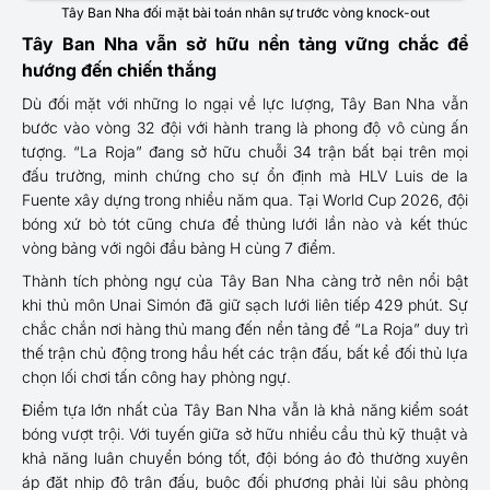
Tây Ban Nha đối mặt bài toán nhân sự trước vòng knock-out
Tây Ban Nha vẫn sở hữu nền tảng vững chắc để
hướng đến chiến thắng
Dù đối mặt với những lo ngại về lực lượng, Tây Ban Nha vẫn
bước vào vòng 32 đội với hành trang là phong độ vô cùng ấn
tượng. “La Roja” đang sở hữu chuỗi 34 trận bất bại trên mọi
đấu trường, minh chứng cho sự ổn định mà HLV Luis de la
Fuente xây dựng trong nhiều năm qua. Tại World Cup 2026, đội
bóng xứ bò tót cũng chưa để thủng lưới lần nào và kết thúc
vòng bảng với ngôi đầu bảng H cùng 7 điểm.
Thành tích phòng ngự của Tây Ban Nha càng trở nên nổi bật
khi thủ môn Unai Simón đã giữ sạch lưới liên tiếp 429 phút. Sự
chắc chắn nơi hàng thủ mang đến nền tảng để “La Roja” duy trì
thế trận chủ động trong hầu hết các trận đấu, bất kể đối thủ lựa
chọn lối chơi tấn công hay phòng ngự.
Điểm tựa lớn nhất của Tây Ban Nha vẫn là khả năng kiểm soát
bóng vượt trội. Với tuyến giữa sở hữu nhiều cầu thủ kỹ thuật và
khả năng luân chuyển bóng tốt, đội bóng áo đỏ thường xuyên
áp đặt nhịp độ trận đấu, buộc đối phương phải lùi sâu phòng