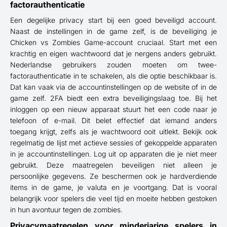
factorauthenticatie
Een degelijke privacy start bij een goed beveiligd account.
Naast de instellingen in de game zelf, is de beveiliging je
Chicken vs Zombies Game-account cruciaal. Start met een
krachtig en eigen wachtwoord dat je nergens anders gebruikt.
Nederlandse gebruikers zouden moeten om twee-
factorauthenticatie in te schakelen, als die optie beschikbaar is.
Dat kan vaak via de accountinstellingen op de website of in de
game zelf. 2FA biedt een extra beveiligingslaag toe. Bij het
inloggen op een nieuw apparaat stuurt het een code naar je
telefoon of e-mail. Dit belet effectief dat iemand anders
toegang krijgt, zelfs als je wachtwoord ooit uitlekt. Bekijk ook
regelmatig de lijst met actieve sessies of gekoppelde apparaten
in je accountinstellingen. Log uit op apparaten die je niet meer
gebruikt. Deze maatregelen beveiligen niet alleen je
persoonlijke gegevens. Ze beschermen ook je hardverdiende
items in de game, je valuta en je voortgang. Dat is vooral
belangrijk voor spelers die veel tijd en moeite hebben gestoken
in hun avontuur tegen de zombies.
Privacymaatregelen voor minderjarige spelers in