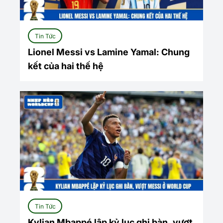
Tin Tức
Lionel Messi vs Lamine Yamal: Chung
kết của hai thế hệ
Tin Tức
Kylian Mbappé lập kỷ lục ghi bàn, vượt