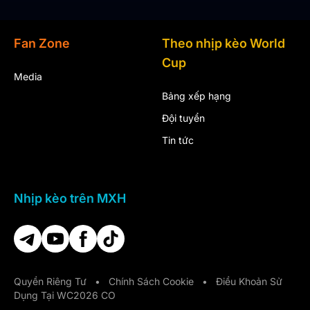
Fan Zone
Theo nhịp kèo World
Cup
Media
Bảng xếp hạng
Đội tuyển
Tin tức
Nhịp kèo trên MXH
Quyền Riêng Tư
•
Chính Sách Cookie
•
Điều Khoản Sử
Dụng Tại WC2026 CO