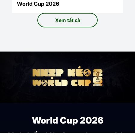
World Cup 2026
Xem tất cả
World Cup 2026