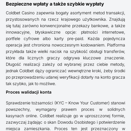
Bezpieczne wpłaty a także szybkie wypłaty
Coldbet Casino zapewnia bogaty asortyment metod transakcji,
przystosowanych na rzecz krajowego użytkownika. Znajdują
się tutaj zarówno konwencjonalne przekazy bankowe, a także
innowacyjne, błyskawiczne opcje: płatności internetowe,
portfele cyfrowe albo karty pre-paid. Każda pojedyncza
operacja jest chroniona nowoczesnym kodowaniem. Platforma
przykłada także wielki nacisk na szybkość obsługi transferów,
które dla licznych graczy odgrywa kluczowe znaczenie.
Długość realizacji zależy od wybranej przez ciebie metody,
jednak Coldbet dąży ograniczać wewnętrzne kroki, żeby środki
po przeprowadzeniu udanej weryfikacji dotarły na konto gracza
tak szybko, jak to możliwe.
Proces walidacji konta
Sprawdzenie tożsamości (KYC – Know Your Customer) stanowi
powszechny, wymagany prawem proces w solidnych
kasynach online. Coldbet realizuje go w uproszczonej formie,
zazwyczaj żądając o skan Dowodu Osobistego i potwierdzenie
miejsca zamieszkania. Proces ten jest przeznaczony w