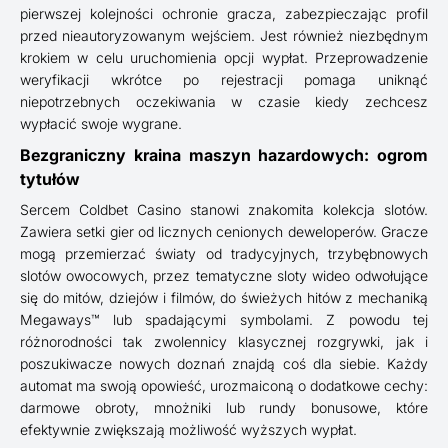
pierwszej kolejności ochronie gracza, zabezpieczając profil
przed nieautoryzowanym wejściem. Jest również niezbędnym
krokiem w celu uruchomienia opcji wypłat. Przeprowadzenie
weryfikacji wkrótce po rejestracji pomaga uniknąć
niepotrzebnych oczekiwania w czasie kiedy zechcesz
wypłacić swoje wygrane.
Bezgraniczny kraina maszyn hazardowych: ogrom
tytułów
Sercem Coldbet Casino stanowi znakomita kolekcja slotów.
Zawiera setki gier od licznych cenionych deweloperów. Gracze
mogą przemierzać światy od tradycyjnych, trzybębnowych
slotów owocowych, przez tematyczne sloty wideo odwołujące
się do mitów, dziejów i filmów, do świeżych hitów z mechaniką
Megaways™ lub spadającymi symbolami. Z powodu tej
różnorodności tak zwolennicy klasycznej rozgrywki, jak i
poszukiwacze nowych doznań znajdą coś dla siebie. Każdy
automat ma swoją opowieść, urozmaiconą o dodatkowe cechy:
darmowe obroty, mnożniki lub rundy bonusowe, które
efektywnie zwiększają możliwość wyższych wypłat.