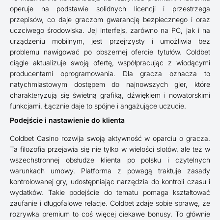
operuje na podstawie solidnych licencji i przestrzega
przepisów, co daje graczom gwarancję bezpiecznego i oraz
uczciwego środowiska. Jej interfejs, zarówno na PC, jak i na
urządzeniu mobilnym, jest przejrzysty i umożliwia bez
problemu nawigować po obszernej ofercie tytułów. Coldbet
ciągle aktualizuje swoją ofertę, współpracując z wiodącymi
producentami oprogramowania. Dla gracza oznacza to
natychmiastowym dostępem do najnowszych gier, które
charakteryzują się świetną grafiką, dźwiękiem i nowatorskimi
funkcjami. Łącznie daje to spójne i angażujące uczucie.
Podejście i nastawienie do klienta
Coldbet Casino rozwija swoją aktywność w oparciu o gracza.
Ta filozofia przejawia się nie tylko w wielości slotów, ale też w
wszechstronnej obsłudze klienta po polsku i czytelnych
warunkach umowy. Platforma z powagą traktuje zasady
kontrolowanej gry, udostępniając narzędzia do kontroli czasu i
wydatków. Takie podejście do tematu pomaga kształtować
zaufanie i długofalowe relacje. Coldbet zdaje sobie sprawę, że
rozrywka premium to coś więcej ciekawe bonusy. To głównie