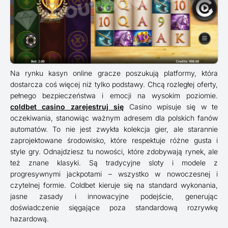
Na rynku kasyn online gracze poszukują platformy, która
dostarcza coś więcej niż tylko podstawy. Chcą rozległej oferty,
pełnego bezpieczeństwa i emocji na wysokim poziomie.
coldbet casino zarejestruj się
Casino wpisuje się w te
oczekiwania, stanowiąc ważnym adresem dla polskich fanów
automatów. To nie jest zwykła kolekcja gier, ale starannie
zaprojektowane środowisko, które respektuje różne gusta i
style gry. Odnajdziesz tu nowości, które zdobywają rynek, ale
też znane klasyki. Są tradycyjne sloty i modele z
progresywnymi jackpotami – wszystko w nowoczesnej i
czytelnej formie. Coldbet kieruje się na standard wykonania,
jasne zasady i innowacyjne podejście, generując
doświadczenie sięgające poza standardową rozrywkę
hazardową.