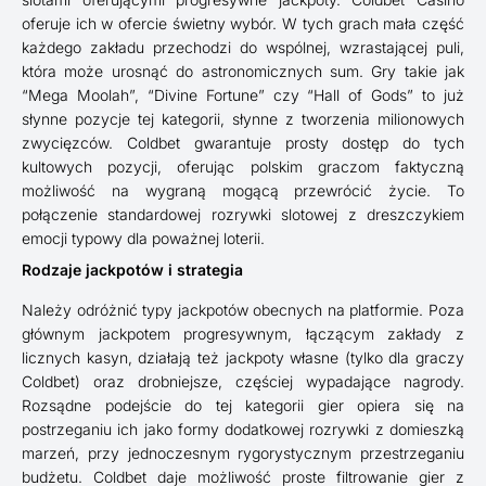
oferuje ich w ofercie świetny wybór. W tych grach mała część
każdego zakładu przechodzi do wspólnej, wzrastającej puli,
która może urosnąć do astronomicznych sum. Gry takie jak
“Mega Moolah”, “Divine Fortune” czy “Hall of Gods” to już
słynne pozycje tej kategorii, słynne z tworzenia milionowych
zwycięzców. Coldbet gwarantuje prosty dostęp do tych
kultowych pozycji, oferując polskim graczom faktyczną
możliwość na wygraną mogącą przewrócić życie. To
połączenie standardowej rozrywki slotowej z dreszczykiem
emocji typowy dla poważnej loterii.
Rodzaje jackpotów i strategia
Należy odróżnić typy jackpotów obecnych na platformie. Poza
głównym jackpotem progresywnym, łączącym zakłady z
licznych kasyn, działają też jackpoty własne (tylko dla graczy
Coldbet) oraz drobniejsze, częściej wypadające nagrody.
Rozsądne podejście do tej kategorii gier opiera się na
postrzeganiu ich jako formy dodatkowej rozrywki z domieszką
marzeń, przy jednoczesnym rygorystycznym przestrzeganiu
budżetu. Coldbet daje możliwość proste filtrowanie gier z