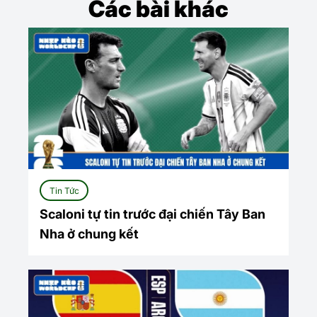
Các bài khác
Tin Tức
Scaloni tự tin trước đại chiến Tây Ban
Nha ở chung kết