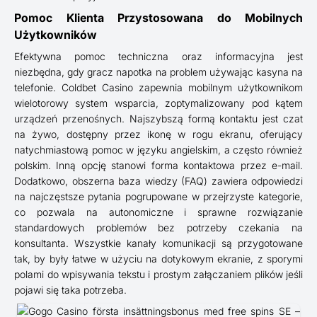
Pomoc Klienta Przystosowana do Mobilnych
Użytkowników
Efektywna pomoc techniczna oraz informacyjna jest
niezbędna, gdy gracz napotka na problem używając kasyna na
telefonie. Coldbet Casino zapewnia mobilnym użytkownikom
wielotorowy system wsparcia, zoptymalizowany pod kątem
urządzeń przenośnych. Najszybszą formą kontaktu jest czat
na żywo, dostępny przez ikonę w rogu ekranu, oferujący
natychmiastową pomoc w języku angielskim, a często również
polskim. Inną opcję stanowi forma kontaktowa przez e-mail.
Dodatkowo, obszerna baza wiedzy (FAQ) zawiera odpowiedzi
na najczęstsze pytania pogrupowane w przejrzyste kategorie,
co pozwala na autonomiczne i sprawne rozwiązanie
standardowych problemów bez potrzeby czekania na
konsultanta. Wszystkie kanały komunikacji są przygotowane
tak, by były łatwe w użyciu na dotykowym ekranie, z sporymi
polami do wpisywania tekstu i prostym załączaniem plików jeśli
pojawi się taka potrzeba.