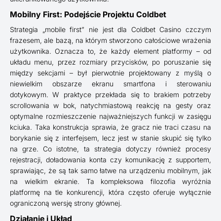
Mobilny First: Podejście Projektu Coldbet
Strategia „mobile first” nie jest dla Coldbet Casino czczym
frazesem, ale bazą, na którym stworzono całościowe wrażenia
użytkownika. Oznacza to, że każdy element platformy – od
układu menu, przez rozmiary przycisków, po poruszanie się
między sekcjami – był pierwotnie projektowany z myślą o
niewielkim obszarze ekranu smartfona i sterowaniu
dotykowym. W praktyce przekłada się to brakiem potrzeby
scrollowania w bok, natychmiastową reakcję na gesty oraz
optymalne rozmieszczenie najważniejszych funkcji w zasięgu
kciuka. Taka konstrukcja sprawia, że gracz nie traci czasu na
borykanie się z interfejsem, lecz jest w stanie skupić się tylko
na grze. Co istotne, ta strategia dotyczy również procesy
rejestracji, doładowania konta czy komunikację z supportem,
sprawiając, że są tak samo łatwe na urządzeniu mobilnym, jak
na wielkim ekranie. Ta kompleksowa filozofia wyróżnia
platformę na tle konkurencji, która często oferuje wyłącznie
ograniczoną wersję strony głównej.
Działanie i Układ