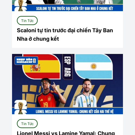
Tin Tức
Scaloni tự tin trước đại chiến Tây Ban
Nha ở chung kết
Tin Tức
Lionel Messi vs Lamine Yamal: Chung