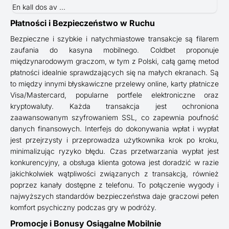
Płatności i Bezpieczeństwo w Ruchu
Bezpieczne i szybkie i natychmiastowe transakcje są filarem
zaufania do kasyna mobilnego. Coldbet proponuje
międzynarodowym graczom, w tym z Polski, całą gamę metod
płatności idealnie sprawdzających się na małych ekranach. Są
to między innymi błyskawiczne przelewy online, karty płatnicze
Visa/Mastercard, popularne portfele elektroniczne oraz
kryptowaluty. Każda transakcja jest ochroniona
zaawansowanym szyfrowaniem SSL, co zapewnia poufność
danych finansowych. Interfejs do dokonywania wpłat i wypłat
jest przejrzysty i przeprowadza użytkownika krok po kroku,
minimalizując ryzyko błędu. Czas przetwarzania wypłat jest
konkurencyjny, a obsługa klienta gotowa jest doradzić w razie
jakichkolwiek wątpliwości związanych z transakcją, również
poprzez kanały dostępne z telefonu. To połączenie wygody i
najwyższych standardów bezpieczeństwa daje graczowi pełen
komfort psychiczny podczas gry w podróży.
Promocje i Bonusy Osiągalne Mobilnie