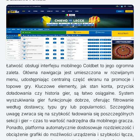
Łatwość obsługi interfejsu mobilnego Coldbet to jego ogromna
zaleta. Główna nawigacja jest umieszczona w rozwijanym
menu, udostępniając centralną część ekranu na promocje i
topowe gry. Kluczowe elementy, jak stan konta, przycisk
doładowania czy historia gier, są łatwo osiągalne. System
wyszukiwania gier funkcjonuje dobrze, oferując filtrowanie
według dostawcy, typu gry lub popularności. Szczególną
uwagę zwraca się na szybkość ładowania się poszczególnych
sekcji i gier – czas to wartość nadrzędna dla mobilnego gracza.
Ponadto, platforma automatycznie dostosowuje rozdzielczość i
obciążenie grafiki do możliwości urządzenia i szybkości łącza,