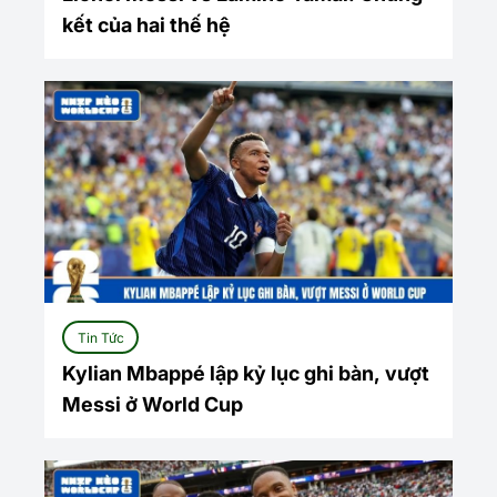
kết của hai thế hệ
Tin Tức
Kylian Mbappé lập kỷ lục ghi bàn, vượt
Messi ở World Cup