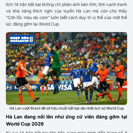
tích 14 trận bất bại không chỉ phản ánh bản lĩnh, tính cạnh tranh
và khả năng thích nghi của tuyển Hà Lan mà còn cho thấy
“Cơn lốc màu da cam” luôn biết cách duy trì vị thế của một thế
lực đáng gờm tại World Cup.
Hà Lan vượt Brazil để sở hữu chuỗi bất bại dài nhất lịch sử World Cup
Hà Lan đang nổi lên như ứng cử viên đáng gờm tại
World Cup 2026
Kỷ lục 14 trận bất bại liên tiếp cùng màn trình diễn bùng nổ ở