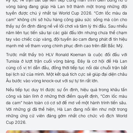
vòng bảng đang giúp Hà Lan trở thành một trong những đội
tuyển được chú ý nhất tại World Cup 2026. “Cơn lốc màu da
cam” không chỉ sở hữu hàng công giàu sức sống mà còn cho
thấy sự ổn định đáng nể về lối chơi và tâm lý thi đấu. Sau nhiều
năm liên tục tiến sâu tại các giải đấu lớn nhưng chưa thể chạm
tay vào chiếc cúp vàng, đội tuyển áo cam đang phát đi tín hiệu
mạnh mẽ về tham vọng chinh phục đỉnh cao trên đất Bắc Mỹ.
Trước mắt thầy trò HLV Ronald Koeman là cuộc đối đầu với
Tunisia ở lượt trận cuối vòng bảng. Đây là cơ hội để Hà Lan
củng cố vị trí dẫn đầu, đồng thời tiếp tục nối dài chuỗi trận bất
bại lịch sử của mình. Một kết quả tích cực sẽ giúp đại diện châu
Âu bước vào vòng knock-out với sự tự tin rất lớn.
Nếu tiếp tục duy trì được sự ổn định, hiệu quả trong khâu tấn
công và bản lĩnh ở những thời điểm quyết định, “Cơn lốc màu
da cam” hoàn toàn có cơ sở để mơ về một hành trình tiến sâu.
Với những gì đã thể hiện, Hà Lan đang nổi lên như một trong
những ứng cử viên đáng gờm nhất cho chức vô địch World
Cup 2026.