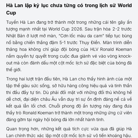
Hà Lan lập kỷ lục chưa từng có trong lịch sử World
Cup
Tuyển Hà Lan đang trở thành một trong những cái tên gây ấn
tượng mạnh nhất tại World Cup 2026. Sau trận hòa 2-2 trước
Nhật Bản ở lượt mở màn, “Cơn lốc màu da cam” tiếp tục bùng
nổ bằng chiến thắng đậm 5-1 trước Thụy Điển. Màn trình diễn
thăng hoa không chỉ giúp đội bóng của HLV Ronald Koeman
nắm quyền tự quyết trong cuộc đua giành vé vào vòng knock-
out mà còn đánh dấu một cột mốc lịch sử đặc biệt của bóng đá
thế giới.
Trong hai lượt trận đầu tiên, Hà Lan cho thấy hình ảnh của một
tập thể giàu sức sống, sở hữu hàng công hiệu quả và tinh thần
thi đấu đầy tự tin. Dù phải đối mặt với những đối thủ không hề
dễ chơi, đại diện châu Âu vẫn duy trì sự ổn định đáng nể cả về
kết quả lẫn lối chơi. Chuỗi phong độ ấn tượng này đang đưa
thầy trò Ronald Koeman trở thành một trong những ứng cử viên
đáng gờm tại ngày hội bóng đá lớn nhất hành tinh.
Quan trọng hơn, những kết quả tích cực vừa qua đã giúp Hà
Lan chính thức xác lập một cột mốc lịch sử vô tiền khoáng hậu.