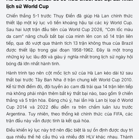
lịch sử World Cup
Chiến thắng 5-1 trước Thụy Điển đã giúp Hà Lan chính thức
thiết lập một kỷ lục vô tiền khoáng hậu tại các kỳ World Cup.
Sau hai lượt trận đầu tiên của World Cup 2026, “Cơn lốc màu
da cam” nâng chuỗi bất bại của mình lên con số 14 trận liên
tiếp, qua đó vượt qua thành tích 13 trận không thua của Brazil
được thiết lập trong giai đoạn 1958-1962. Đây là một trong
những kỷ lục lâu đời và giàu ý nghĩa nhất trong lịch sử ngày hội
bóng đá lớn nhất hành tinh.
Hành trình tạo nên cột mốc lịch sử của Hà Lan kéo dài từ sau
thất bại trước Tây Ban Nha ở trận chung kết World Cup 2010.
Kể từ thời điểm đó, đội tuyển áo cam đã trải qua 14 trận liên tiếp
mà không phải nhận thêm bất kỳ thất bại nào, bao gồm 9 chiến
thắng và 5 trận hòa. Đáng chú ý, hai lần Hà Lan bị loại ở World
Cup 2014 và 2022 đều diễn ra trên chấm luân lưu trước
Argentina. Tuy nhiên, theo thống kê chính thức của FIFA, các
trận đấu này vẫn được tính là kết quả hòa.
Điều khiến kỷ lục này trở nên đặc biệt là sự ổn định được duy trì
qua nhiều thế hệ cầu thủ và nhiều đời HLV khác nhau. Thành