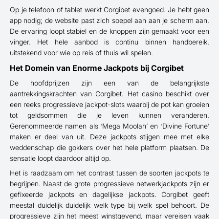
Op je telefoon of tablet werkt Corgibet evengoed. Je hebt geen
app nodig; de website past zich soepel aan aan je scherm aan.
De ervaring loopt stabiel en de knoppen zijn gemaakt voor een
vinger. Het hele aanbod is continu binnen handbereik,
uitstekend voor wie op reis of thuis wil spelen.
Het Domein van Enorme Jackpots bij Corgibet
De hoofdprijzen zijn een van de belangrijkste
aantrekkingskrachten van Corgibet. Het casino beschikt over
een reeks progressieve jackpot-slots waarbij de pot kan groeien
tot geldsommen die je leven kunnen veranderen.
Gerenommeerde namen als ‘Mega Moolah’ en ‘Divine Fortune’
maken er deel van uit. Deze jackpots stijgen mee met elke
weddenschap die gokkers over het hele platform plaatsen. De
sensatie loopt daardoor altijd op.
Het is raadzaam om het contrast tussen de soorten jackpots te
begrijpen. Naast de grote progressieve netwerkjackpots zijn er
gefixeerde jackpots en dagelijkse jackpots. Corgibet geeft
meestal duidelijk duidelijk welk type bij welk spel behoort. De
progressieve zijn het meest winstgevend, maar vereisen vaak