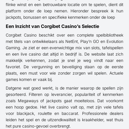
flinke winst en een betrouwbare locatie om te spelen, dient dit
platform onder de loep nemen. Hieronder bespreek ik hun
jackpots, bonussen en specifieke kenmerken onder de loep
Een Inzicht van Corgibet Casino’s Selectie
Corgibet Casino beschikt over een complete spelbibliotheek
met titels van ontwikkelaars als NetEnt, Play’n GO en Evolution
Gaming. Je ziet er een evenwichtige mix van slots, tafelspellen
en een live casino dat altijd in bedrijf is. De website laat zich
makkelijk verkennen, zodat je snel je weg vindt naar een
favoriet. De vergunning en beveiliging staan op de eerste
plaats, een must voor wie zonder zorgen wil spelen. Actuele
games komen er vaak bij.
Datgene wat goed werkt, is de manier waarop de spellen zijn
gesorteerd. Filteren op leverancier, populariteit of kenmerken
zoals Megaways of jackpots gaat moeiteloos. Dat voorkomt
een hoop gedoe. Het live casino valt op, met zijn vele tafels
voor blackjack, roulette en baccarat. Professionele dealers
leiden het spel en de uitzendkwaliteit is kraakhelder, wat thuis
het pure casino-gevoel overbrengt.