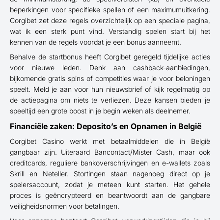
beperkingen voor specifieke spellen of een maximumuitkering.
Corgibet zet deze regels overzichtelijk op een speciale pagina,
wat ik een sterk punt vind. Verstandig spelen start bij het
kennen van de regels voordat je een bonus aanneemt.
Behalve de startbonus heeft Corgibet geregeld tijdelijke acties
voor nieuwe leden. Denk aan cashback-aanbiedingen,
bijkomende gratis spins of competities waar je voor beloningen
speelt. Meld je aan voor hun nieuwsbrief of kijk regelmatig op
de actiepagina om niets te verliezen. Deze kansen bieden je
speeltijd een grote boost in je begin weken als deelnemer.
Financiële zaken: Deposito’s en Opnamen in België
Corgibet Casino werkt met betaalmiddelen die in België
gangbaar zijn. Uiteraard Bancontact/Mister Cash, maar ook
creditcards, reguliere bankoverschrijvingen en e-wallets zoals
Skrill en Neteller. Stortingen staan nagenoeg direct op je
spelersaccount, zodat je meteen kunt starten. Het gehele
proces is geëncrypteerd en beantwoordt aan de gangbare
veiligheidsnormen voor betalingen.