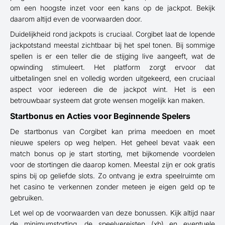
om een hoogste inzet voor een kans op de jackpot. Bekijk
daarom altijd even de voorwaarden door.
Duidelijkheid rond jackpots is cruciaal. Corgibet laat de lopende
jackpotstand meestal zichtbaar bij het spel tonen. Bij sommige
spellen is er een teller die de stijging live aangeeft, wat de
opwinding stimuleert. Het platform zorgt ervoor dat
uitbetalingen snel en volledig worden uitgekeerd, een cruciaal
aspect voor iedereen die de jackpot wint. Het is een
betrouwbaar systeem dat grote wensen mogelijk kan maken.
Startbonus en Acties voor Beginnende Spelers
De startbonus van Corgibet kan prima meedoen en moet
nieuwe spelers op weg helpen. Het geheel bevat vaak een
match bonus op je start storting, met bijkomende voordelen
voor de stortingen die daarop komen. Meestal zijn er ook gratis
spins bij op geliefde slots. Zo ontvang je extra speelruimte om
het casino te verkennen zonder meteen je eigen geld op te
gebruiken.
Let wel op de voorwaarden van deze bonussen. Kijk altijd naar
de minimumstorting, de speelvereisten (xb) en eventuele