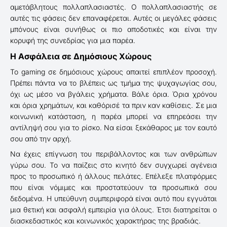
αμετάβλητους πολλαπλασιαστές. Ο πολλαπλασιαστής σε
αυτές τις φάσεις δεν επαναφέρεται. Αυτές οι μεγάλες φάσεις
μπόνους είναι συνήθως οι πιο αποδοτικές και είναι την
κορυφή της συνεδρίας για μια παρέα.
Η Ασφάλεια σε Δημόσιους Χώρους
Το gaming σε δημόσιους χώρους απαιτεί επιπλέον προσοχή.
Πρέπει πάντα να το βλέπεις ως τμήμα της ψυχαγωγίας σου,
όχι ως μέσο να βγάλεις χρήματα. Βάλε όρια. Όρια χρόνου
και όρια χρημάτων, και καθόρισέ τα πριν καν καθίσεις. Σε μια
κοινωνική κατάσταση, η παρέα μπορεί να επηρεάσει την
αντίληψή σου για το ρίσκο. Να είσαι ξεκάθαρος με τον εαυτό
σου από την αρχή.
Να έχεις επίγνωση του περιβάλλοντος και των ανθρώπων
γύρω σου. Το να παίζεις στο κινητό δεν συγχωρεί αγένεια
προς το προσωπικό ή άλλους πελάτες. Επέλεξε πλατφόρμες
που είναι νόμιμες και προστατεύουν τα προσωπικά σου
δεδομένα. Η υπεύθυνη συμπεριφορά είναι αυτό που εγγυάται
μια θετική και ασφαλή εμπειρία για όλους. Έτσι διατηρείται ο
διασκεδαστικός και κοινωνικός χαρακτήρας της βραδιάς.