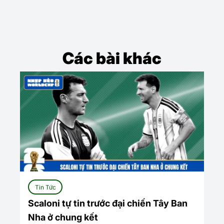
Các bài khác
Tin Tức
Scaloni tự tin trước đại chiến Tây Ban
Nha ở chung kết