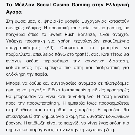
Το Μέλλον Social Casino Gaming στην Ελληνική
Αγορά
Στη χώρα μας, οι ψηφιακές μορφές ψυχαγωγίας κατακτούν
συνεχώς έδαφος. Η προοπτική του social casino gaming, με
παιχνίδια όπως το Sweet Rush Bonanza, είναι ανοιχτό.
Υπάρχει προοπτική για χρήση τεχνολογιών επαυξημένης
πραγματικότητας (AR). Οραματίσου το gameplay να
προβάλλεται απευθείας πάνω στο τραπέζι σας. Κάτι τέτοιο θα
ενίσχυε ακόμα περισσότερο την κοινωνική διάσταση,
καθιστώντας την εμπειρία πιο απτή και διαδραστική για
ολόκληρη την παρέα.
Μπορεί να δούμε και συνεργασίες ανάμεσα σε πλατφόρμες
gaming και μαγαζιά. Ειδικά tournaments ή ειδικές προσφορές
θα μπορούσαν να γίνει κάτι συνηθισμένο. Η τάση κινείται
προς την προσωποποίηση. Η εμπειρία ίσως προσαρμόζεται
στη διάθεση και στο ρυθμό της παρέας. Η πρόοδος θα
επικεντρωθεί στη δημιουργία ακόμη πιο δυνατών κοινωνικών
βρόχων. Η επιδίωξη είναι το παιχνίδι να γίνει ένας ακόμη πιο
σημαντικός παράγοντας στην ελληνική νυχτερινή ζωή.