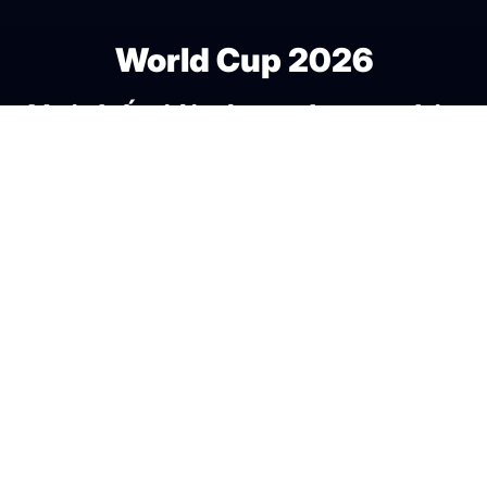
World Cup 2026
Nơi thế giới cùng chung nhịp
đập bóng đá.
Fan Zone
Theo nhịp kèo World
Cup
Media
Bảng xếp hạng
Đội tuyển
Tin tức