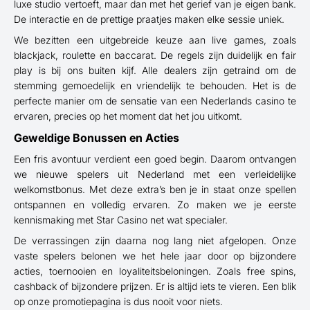
luxe studio vertoeft, maar dan met het gerief van je eigen bank.
De interactie en de prettige praatjes maken elke sessie uniek.
We bezitten een uitgebreide keuze aan live games, zoals
blackjack, roulette en baccarat. De regels zijn duidelijk en fair
play is bij ons buiten kijf. Alle dealers zijn getraind om de
stemming gemoedelijk en vriendelijk te behouden. Het is de
perfecte manier om de sensatie van een Nederlands casino te
ervaren, precies op het moment dat het jou uitkomt.
Geweldige Bonussen en Acties
Een fris avontuur verdient een goed begin. Daarom ontvangen
we nieuwe spelers uit Nederland met een verleidelijke
welkomstbonus. Met deze extra’s ben je in staat onze spellen
ontspannen en volledig ervaren. Zo maken we je eerste
kennismaking met Star Casino net wat specialer.
De verrassingen zijn daarna nog lang niet afgelopen. Onze
vaste spelers belonen we het hele jaar door op bijzondere
acties, toernooien en loyaliteitsbeloningen. Zoals free spins,
cashback of bijzondere prijzen. Er is altijd iets te vieren. Een blik
op onze promotiepagina is dus nooit voor niets.