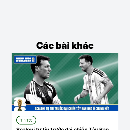
Các bài khác
Tin Tức
Scaloni tự tin trước đại chiến Tây Ban