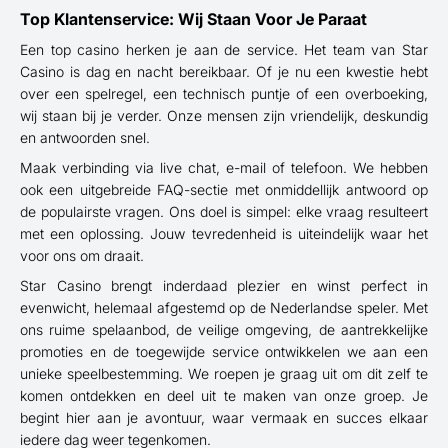
Top Klantenservice: Wij Staan Voor Je Paraat
Een top casino herken je aan de service. Het team van Star
Casino is dag en nacht bereikbaar. Of je nu een kwestie hebt
over een spelregel, een technisch puntje of een overboeking,
wij staan bij je verder. Onze mensen zijn vriendelijk, deskundig
en antwoorden snel.
Maak verbinding via live chat, e-mail of telefoon. We hebben
ook een uitgebreide FAQ-sectie met onmiddellijk antwoord op
de populairste vragen. Ons doel is simpel: elke vraag resulteert
met een oplossing. Jouw tevredenheid is uiteindelijk waar het
voor ons om draait.
Star Casino brengt inderdaad plezier en winst perfect in
evenwicht, helemaal afgestemd op de Nederlandse speler. Met
ons ruime spelaanbod, de veilige omgeving, de aantrekkelijke
promoties en de toegewijde service ontwikkelen we aan een
unieke speelbestemming. We roepen je graag uit om dit zelf te
komen ontdekken en deel uit te maken van onze groep. Je
begint hier aan je avontuur, waar vermaak en succes elkaar
iedere dag weer tegenkomen.