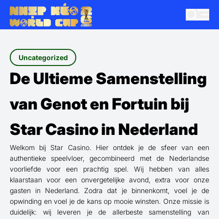
Uncategorized
De Ultieme Samenstelling
van Genot en Fortuin bij
Star Casino in Nederland
Welkom bij Star Casino. Hier ontdek je de sfeer van een
authentieke speelvloer, gecombineerd met de Nederlandse
voorliefde voor een prachtig spel. Wij hebben van alles
klaarstaan voor een onvergetelijke avond, extra voor onze
gasten in Nederland. Zodra dat je binnenkomt, voel je de
opwinding en voel je de kans op mooie winsten. Onze missie is
duidelijk: wij leveren je de allerbeste samenstelling van