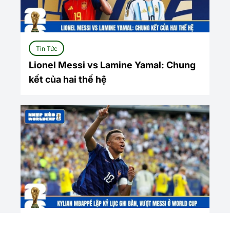
Tin Tức
Lionel Messi vs Lamine Yamal: Chung
kết của hai thế hệ
Tin Tức