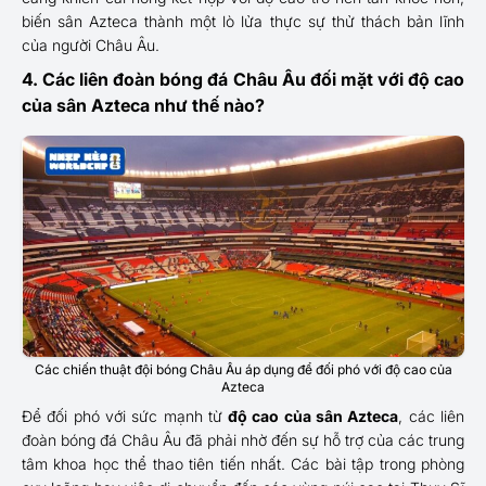
biến sân Azteca thành một lò lửa thực sự thử thách bản lĩnh
của người Châu Âu.
4. Các liên đoàn bóng đá Châu Âu đối mặt với độ cao
của sân Azteca như thế nào?
Các chiến thuật đội bóng Châu Âu áp dụng để đối phó với độ cao của
Azteca
Để đối phó với sức mạnh từ
độ cao của sân Azteca
, các liên
đoàn bóng đá Châu Âu đã phải nhờ đến sự hỗ trợ của các trung
tâm khoa học thể thao tiên tiến nhất. Các bài tập trong phòng