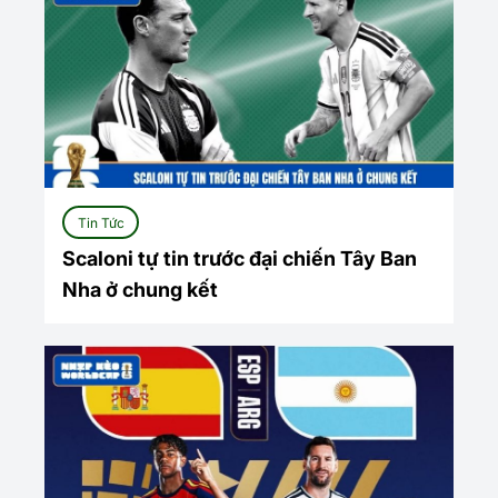
Tin Tức
Scaloni tự tin trước đại chiến Tây Ban
Nha ở chung kết