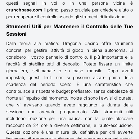
questi segnali in voi o in una persona vicina è
crunchbase.com
il primo, passo cruciale per chiedere aiuto o
per recuperare il controllo usando gli strumenti di limitazione.
Strumenti Utili per Mantenere il Controllo delle Tue
Sessioni
Dalla teoria alla pratica: Dragonia Casino offre strumenti
concreti per gestire l’attività di gioco in piena autonomia. Li
considero il vostro pannello di controllo. Il più importante è la
facoltà di stabilire tetti di deposito. Potete fissare un limite
giornaliero, settimanale o su base mensile. Dopo averli
impostati, questi limiti non si possono alzare prima della
scadenza del periodo scelto. È una caratteristica che
contribuisce a rispettare budget prefissato, senza debolezze di
fronte all’impulso del momento. Inoltre ci sono i avvisi di durata,
che vi avvisano quando avete raggiunto la durata della
sessione che avevate programmato. Altri strumenti utili
includono l’opzione per una pausa, con la quale bloccare
l’account da 24 ore a diverse settimane, e l’auto-esclusione.
Questa opzione è una misura più definitiva per chi avverte
l’esigenza di prendere le distanze dal gioco per periodi estesi,