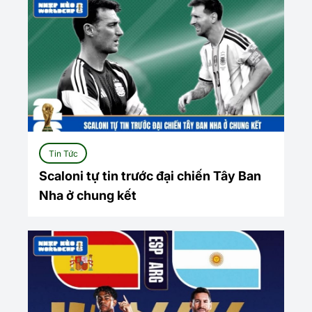
Tin Tức
Scaloni tự tin trước đại chiến Tây Ban
Nha ở chung kết