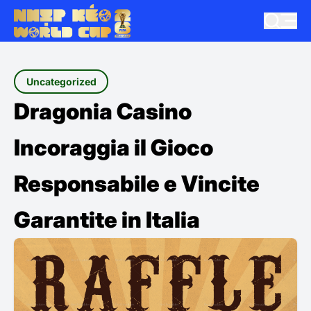
Uncategorized
Dragonia Casino
Incoraggia il Gioco
Responsabile e Vincite
Garantite in Italia