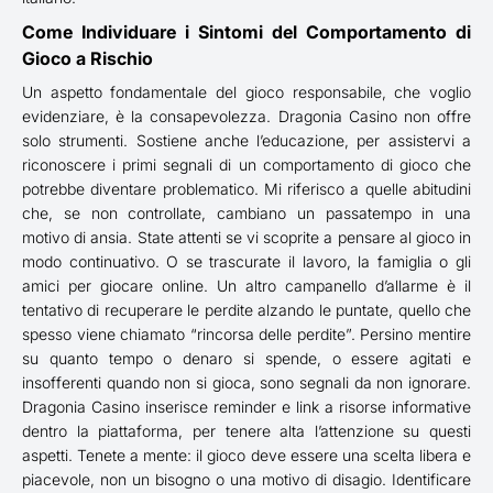
Come Individuare i Sintomi del Comportamento di
Gioco a Rischio
Un aspetto fondamentale del gioco responsabile, che voglio
evidenziare, è la consapevolezza. Dragonia Casino non offre
solo strumenti. Sostiene anche l’educazione, per assistervi a
riconoscere i primi segnali di un comportamento di gioco che
potrebbe diventare problematico. Mi riferisco a quelle abitudini
che, se non controllate, cambiano un passatempo in una
motivo di ansia. State attenti se vi scoprite a pensare al gioco in
modo continuativo. O se trascurate il lavoro, la famiglia o gli
amici per giocare online. Un altro campanello d’allarme è il
tentativo di recuperare le perdite alzando le puntate, quello che
spesso viene chiamato “rincorsa delle perdite”. Persino mentire
su quanto tempo o denaro si spende, o essere agitati e
insofferenti quando non si gioca, sono segnali da non ignorare.
Dragonia Casino inserisce reminder e link a risorse informative
dentro la piattaforma, per tenere alta l’attenzione su questi
aspetti. Tenete a mente: il gioco deve essere una scelta libera e
piacevole, non un bisogno o una motivo di disagio. Identificare