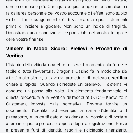
come sei mesi o più. Configurare queste opzioni è semplice, si
fa dall’area personale del vostro account e gli effetti sono subito
visibili. Il mio suggerimento è di visionare a questi strumenti
prima di iniziare a giocare. Non sono un indice di fragilità.
Dimostrano una conduzione responsabile del vostro tempo e
delle vostre finanze.
Vincere in Modo Sicuro: Prelievi e Procedure di
Verifica
L’istante della vittoria dovrebbe essere il momento più felice e
facile di tutta l’avventura. Dragonia Casino fa in modo che sia
altresì molto sicuro, attraverso procedure di prelievo e
verifica
chiare e rapide. Quando richiedete un prelievo, il sistema vi
conduce un passo alla volta. Un elemento fondamentale di
questa procedura è la verifica dell’account (KYC – Know Your
Customer), imposta dalla normativa. Dovrete fornire un
documento d’identità, ad esempio la carta d’identità o il
passaporto, e un certificato di residenza. Vi consiglio di portare
a termine questo processo appena dopo la registrazione. Serve
a prevenire furti di identità, raggiri e riciclaggio finanziario,