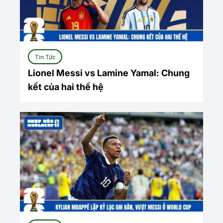
Tin Tức
Lionel Messi vs Lamine Yamal: Chung
kết của hai thế hệ