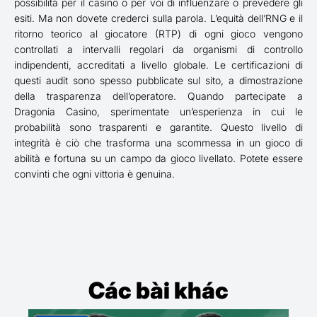
possibilità per il casino o per voi di influenzare o prevedere gli
esiti. Ma non dovete crederci sulla parola. L’equità dell’RNG e il
ritorno teorico al giocatore (RTP) di ogni gioco vengono
controllati a intervalli regolari da organismi di controllo
indipendenti, accreditati a livello globale. Le certificazioni di
questi audit sono spesso pubblicate sul sito, a dimostrazione
della trasparenza dell’operatore. Quando partecipate a
Dragonia Casino, sperimentate un’esperienza in cui le
probabilità sono trasparenti e garantite. Questo livello di
integrità è ciò che trasforma una scommessa in un gioco di
abilità e fortuna su un campo da gioco livellato. Potete essere
convinti che ogni vittoria è genuina.
Các bài khác