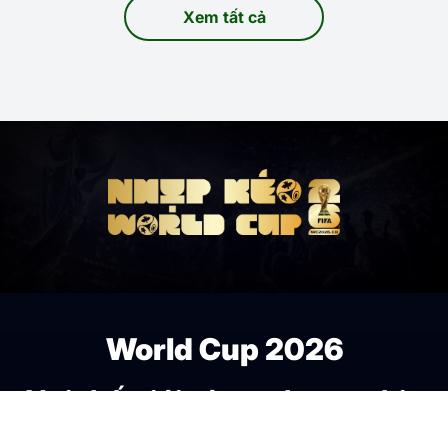
Xem tất cả
World Cup 2026
Nơi thế giới cùng chung nhịp
đập bóng đá.