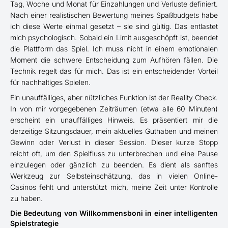
Tag, Woche und Monat für Einzahlungen und Verluste definiert.
Nach einer realistischen Bewertung meines Spaßbudgets habe
ich diese Werte einmal gesetzt – sie sind gültig. Das entlastet
mich psychologisch. Sobald ein Limit ausgeschöpft ist, beendet
die Plattform das Spiel. Ich muss nicht in einem emotionalen
Moment die schwere Entscheidung zum Aufhören fällen. Die
Technik regelt das für mich. Das ist ein entscheidender Vorteil
für nachhaltiges Spielen.
Ein unauffälliges, aber nützliches Funktion ist der Reality Check.
In von mir vorgegebenen Zeiträumen (etwa alle 60 Minuten)
erscheint ein unauffälliges Hinweis. Es präsentiert mir die
derzeitige Sitzungsdauer, mein aktuelles Guthaben und meinen
Gewinn oder Verlust in dieser Session. Dieser kurze Stopp
reicht oft, um den Spielfluss zu unterbrechen und eine Pause
einzulegen oder gänzlich zu beenden. Es dient als sanftes
Werkzeug zur Selbsteinschätzung, das in vielen Online-
Casinos fehlt und unterstützt mich, meine Zeit unter Kontrolle
zu haben.
Die Bedeutung von Willkommensboni in einer intelligenten
Spielstrategie