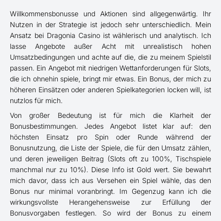
Willkommensbonusse und Aktionen sind allgegenwärtig. Ihr
Nutzen in der Strategie ist jedoch sehr unterschiedlich. Mein
Ansatz bei Dragonia Casino ist wählerisch und analytisch. Ich
lasse Angebote außer Acht mit unrealistisch hohen
Umsatzbedingungen und achte auf die, die zu meinem Spielstil
passen. Ein Angebot mit niedrigen Wettanforderungen für Slots,
die ich ohnehin spiele, bringt mir etwas. Ein Bonus, der mich zu
höheren Einsätzen oder anderen Spielkategorien locken will, ist
nutzlos für mich.
Von großer Bedeutung ist für mich die Klarheit der
Bonusbestimmungen. Jedes Angebot listet klar auf: den
höchsten Einsatz pro Spin oder Runde während der
Bonusnutzung, die Liste der Spiele, die für den Umsatz zählen,
und deren jeweiligen Beitrag (Slots oft zu 100%, Tischspiele
manchmal nur zu 10%). Diese Info ist Gold wert. Sie bewahrt
mich davor, dass ich aus Versehen ein Spiel wähle, das den
Bonus nur minimal voranbringt. Im Gegenzug kann ich die
wirkungsvollste Herangehensweise zur Erfüllung der
Bonusvorgaben festlegen. So wird der Bonus zu einem