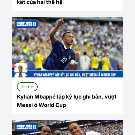
kết của hai thế hệ
Tin Tức
Kylian Mbappé lập kỷ lục ghi bàn, vượt
Messi ở World Cup