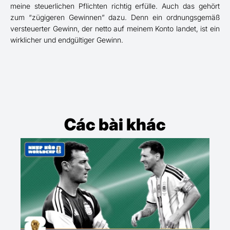
meine steuerlichen Pflichten richtig erfülle. Auch das gehört
zum “zügigeren Gewinnen” dazu. Denn ein ordnungsgemäß
versteuerter Gewinn, der netto auf meinem Konto landet, ist ein
wirklicher und endgültiger Gewinn.
Các bài khác