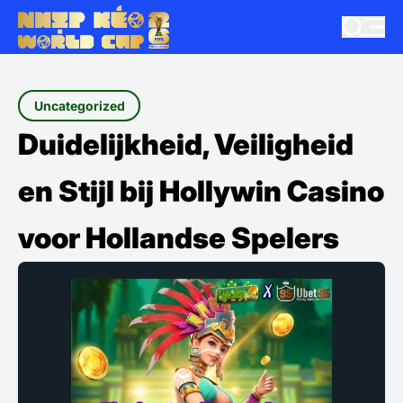
Uncategorized
Duidelijkheid, Veiligheid
en Stijl bij Hollywin Casino
voor Hollandse Spelers