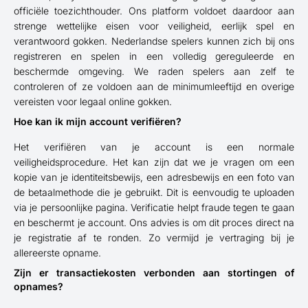
officiële toezichthouder. Ons platform voldoet daardoor aan
strenge wettelijke eisen voor veiligheid, eerlijk spel en
verantwoord gokken. Nederlandse spelers kunnen zich bij ons
registreren en spelen in een volledig gereguleerde en
beschermde omgeving. We raden spelers aan zelf te
controleren of ze voldoen aan de minimumleeftijd en overige
vereisten voor legaal online gokken.
Hoe kan ik mijn account verifiëren?
Het verifiëren van je account is een normale
veiligheidsprocedure. Het kan zijn dat we je vragen om een
kopie van je identiteitsbewijs, een adresbewijs en een foto van
de betaalmethode die je gebruikt. Dit is eenvoudig te uploaden
via je persoonlijke pagina. Verificatie helpt fraude tegen te gaan
en beschermt je account. Ons advies is om dit proces direct na
je registratie af te ronden. Zo vermijd je vertraging bij je
allereerste opname.
Zijn er transactiekosten verbonden aan stortingen of
opnames?