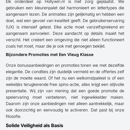
Elk onderdeel op Hollywin.nl is met zorg geplaatst. We
gebruiken een kleurenpalet dat harmonieert en lettertypes die
aangenaam lezen. De animaties zijn gelijkmatig en hebben een
doel, wat een gevoel van kwaliteit geeft. De gebruikerservaring
(UX) is intensief getest. Elke actie moet vanzelfsprekend en
aangenaam aanvoelen. Deze aandacht op details maakt het
verschil. Het creëert een omgeving die niet alleen functioneert
zoals het moet, maar die je ook met genoegen bekijkt.
Bijzondere Promoties met Een Vleug Klasse
Onze bonusaanbiedingen en promoties tonen we met dezelfde
elegantie. De condities zijn duidelijk vermeld en de offertes zelf
zijn de moeite waard. Of het nu een welkomstpakket is of een
wekelijks terugkerende free spins-actie, alles krijgt een stijlvolle
presentatie. Wij zijn van mening dat een goede promotie de
spelervaring moet verbeteren, niet ingewikkelder maken.
Daarom zijn onze aanbiedingen niet alleen aantrekkelijk, maar
ook doorzichtig en eenvoudig te activeren. Dat past bij onze
filosofie.
Solide Veiligheid als Basis