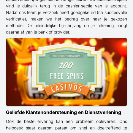
vind je duidelijk terug in de cashier-sectie van je account.
Nadat ons team je verzoek heeft goedgekeurd (na succesvolle
verificatie), maken we het bedrag over naar je gekozen
methode. De uiteindelijke bijschrijving op je rekening hangt
daarna af van je bank of provider.
Geliefde Klantenondersteuning en Dienstverlening
Ook de beste ervaring kan een probleem opleveren. Ons
helpdesk staat daarom paraat om snel en doeltreffend te