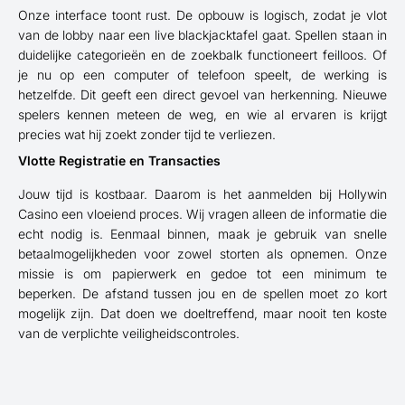
Onze interface toont rust. De opbouw is logisch, zodat je vlot
van de lobby naar een live blackjacktafel gaat. Spellen staan in
duidelijke categorieën en de zoekbalk functioneert feilloos. Of
je nu op een computer of telefoon speelt, de werking is
hetzelfde. Dit geeft een direct gevoel van herkenning. Nieuwe
spelers kennen meteen de weg, en wie al ervaren is krijgt
precies wat hij zoekt zonder tijd te verliezen.
Vlotte Registratie en Transacties
Jouw tijd is kostbaar. Daarom is het aanmelden bij Hollywin
Casino een vloeiend proces. Wij vragen alleen de informatie die
echt nodig is. Eenmaal binnen, maak je gebruik van snelle
betaalmogelijkheden voor zowel storten als opnemen. Onze
missie is om papierwerk en gedoe tot een minimum te
beperken. De afstand tussen jou en de spellen moet zo kort
mogelijk zijn. Dat doen we doeltreffend, maar nooit ten koste
van de verplichte veiligheidscontroles.