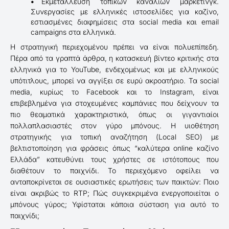
Εκμετάλλευση τοπικών καναλιών μάρκετινγκ.
Συνεργασίες με ελληνικές ιστοσελίδες για καζίνο,
εστιασμένες διαφημίσεις στα social media και email
campaigns στα ελληνικά.
Η στρατηγική περιεχομένου πρέπει να είναι πολυεπίπεδη.
Πέρα από τα γραπτά άρθρα, η κατασκευή βίντεο κριτικής στα
ελληνικά για το YouTube, ενδεχομένως και με ελληνικούς
υπότιτλους, μπορεί να αγγίξει σε ευρύ ακροατήριο. Τα social
media, κυρίως το Facebook και το Instagram, είναι
επιβεβλημένα για στοχευμένες καμπάνιες που δείχνουν τα
πιο θεαματικά χαρακτηριστικά, όπως οι γιγαντιαίοι
πολλαπλασιαστές στον γύρο μπόνους. Η υιοθέτηση
στρατηγικής για τοπική αναζήτηση (Local SEO) με
βελτιστοποίηση για φράσεις όπως “καλύτερα online καζίνο
Ελλάδα” κατευθύνει τους χρήστες σε ιστότοπους που
διαθέτουν το παιχνίδι. Το περιεχόμενο οφείλει να
ανταποκρίνεται σε ουσιαστικές ερωτήσεις των παικτών: Ποιο
είναι ακριβώς το RTP; Πώς συγκεκριμένα ενεργοποιείται ο
μπόνους γύρος; Υφίσταται κάποια σύσταση για αυτό το
παιχνίδι;