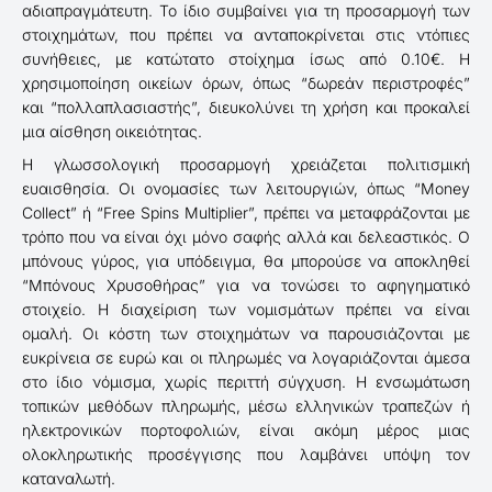
αδιαπραγμάτευτη. Το ίδιο συμβαίνει για τη προσαρμογή των
στοιχημάτων, που πρέπει να ανταποκρίνεται στις ντόπιες
συνήθειες, με κατώτατο στοίχημα ίσως από 0.10€. Η
χρησιμοποίηση οικείων όρων, όπως “δωρεάν περιστροφές”
και “πολλαπλασιαστής”, διευκολύνει τη χρήση και προκαλεί
μια αίσθηση οικειότητας.
Η γλωσσολογική προσαρμογή χρειάζεται πολιτισμική
ευαισθησία. Οι ονομασίες των λειτουργιών, όπως “Money
Collect” ή “Free Spins Multiplier”, πρέπει να μεταφράζονται με
τρόπο που να είναι όχι μόνο σαφής αλλά και δελεαστικός. Ο
μπόνους γύρος, για υπόδειγμα, θα μπορούσε να αποκληθεί
“Μπόνους Χρυσοθήρας” για να τονώσει το αφηγηματικό
στοιχείο. Η διαχείριση των νομισμάτων πρέπει να είναι
ομαλή. Οι κόστη των στοιχημάτων να παρουσιάζονται με
ευκρίνεια σε ευρώ και οι πληρωμές να λογαριάζονται άμεσα
στο ίδιο νόμισμα, χωρίς περιττή σύγχυση. Η ενσωμάτωση
τοπικών μεθόδων πληρωμής, μέσω ελληνικών τραπεζών ή
ηλεκτρονικών πορτοφολιών, είναι ακόμη μέρος μιας
ολοκληρωτικής προσέγγισης που λαμβάνει υπόψη τον
καταναλωτή.