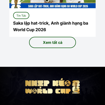
Tin Tức
Saka lập hat-trick, Anh giành hạng ba
World Cup 2026
Xem tất cả