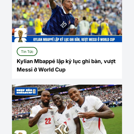
Tin Tức
Kylian Mbappé lập kỷ lục ghi bàn, vượt
Messi ở World Cup