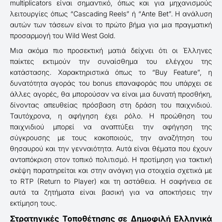
multiplicators είναι σημαντικό, όπως και για μηχανισμούς
λειτουργίες όπως “Cascading Reels” ή “Ante Bet”. Η ανάλυση
αυτών των τάσεων είναι το πρώτο βήμα για μια πραγματική
προσαρμογή του Wild West Gold.
Μια ακόμα πιο προσεκτική ματιά δείχνει ότι οι Έλληνες
παίκτες εκτιμούν την συναίσθημα του ελέγχου της
κατάστασης. Χαρακτηριστικά όπως το “Buy Feature”, η
δυνατότητα αγοράς του bonus επαναφοράς που υπάρχει σε
άλλες αγορές, θα μπορούσαν να είναι μια δυνατή προσθήκη,
δίνοντας απευθείας πρόσβαση στη δράση του παιχνιδιού.
Ταυτόχρονα, η αφήγηση έχει ρόλο. Η προώθηση του
παιχνιδιού μπορεί να αναπτύξει την αφήγηση της
σύγκρουσης με τους κακοποιούς, την αναζήτηση του
θησαυρού και την γενναιότητα. Αυτά είναι θέματα που έχουν
ανταπόκριση στον τοπικό πολιτισμό. Η προτίμηση για τακτική
σκέψη παρατηρείται και στην ανάγκη για στοιχεία σχετικά με
το RTP (Return to Player) και τη αστάθεια. Η σαφήνεια σε
αυτά τα ζητήματα είναι βασική για να αποκτήσεις την
εκτίμηση τους.
Στρατηγικές Τοποθέτησης σε Δημοφιλή Ελληνικά