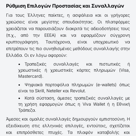
Ρύθμιση Επιλογών Προστασίας και Συναλλαγών
Για τους Έλληνες παίκτες, η ασφάλεια και οι γρήγορες
χρεώσεις είναι μεγίστης σπουδαιότητας. Οι πλατφόρμες
χρειάζεται να παρουσιάζουν διακριτά τις αδειοδοτήσεις τους
(π.χ., από την ΕΕΕΑ) και να εφαρμόζουν σύγχρονη
κρυπτογράφηση. Ταυτόχρονα, είναι υποχρεωτικό να
επιτρέπουν τις πιο συνηθισμένες μεθόδους συναλλαγής στην
Ελλάδα. Οι εν λόγω αφορούν:
Τραπεζικές συναλλαγές και πιστωτικές ή
χρεωστικές ή χρεωστικές κάρτες πληρωμών (Visa,
Mastercard).
Ψηφιακά πορτοφόλια πληρωμών (e-wallets) όπως
είναι τα Skrill, Neteller και Revolut.
Κατά σύσταση, άμεσες τραπεζικές συναλλαγές με
τη χρήση εφαρμογών όπως η Viva Wallet ή η Εθνική
Τράπεζα.
Άμεσες και ομαλές συναλλαγές δημιουργούν εμπιστοσύνη. Η
εξειδίκευση στις ελληνικές επιλογές, εντούτοις, σχετίζεται
και επιπρόσθετες πτυχές. Τα πλαφόν καταβολής και