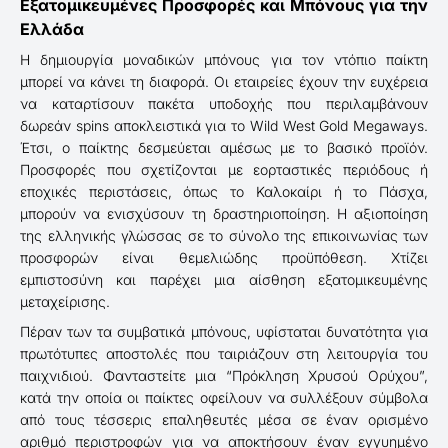
Εξατομικευμένες Προσφορές και Μπόνους για την
Ελλάδα
Η δημιουργία μοναδικών μπόνους για τον ντόπιο παίκτη
μπορεί να κάνει τη διαφορά. Οι εταιρείες έχουν την ευχέρεια
να καταρτίσουν πακέτα υποδοχής που περιλαμβάνουν
δωρεάν spins αποκλειστικά για το Wild West Gold Megaways.
Έτσι, ο παίκτης δεσμεύεται αμέσως με το βασικό προϊόν.
Προσφορές που σχετίζονται με εορταστικές περιόδους ή
εποχικές περιστάσεις, όπως το Καλοκαίρι ή το Πάσχα,
μπορούν να ενισχύσουν τη δραστηριοποίηση. Η αξιοποίηση
της ελληνικής γλώσσας σε το σύνολο της επικοινωνίας των
προσφορών είναι θεμελιώδης προϋπόθεση. Χτίζει
εμπιστοσύνη και παρέχει μια αίσθηση εξατομικευμένης
μεταχείρισης.
Πέραν των τα συμβατικά μπόνους, υφίσταται δυνατότητα για
πρωτότυπες αποστολές που ταιριάζουν στη λειτουργία του
παιχνιδιού. Φανταστείτε μια “Πρόκληση Χρυσού Ορύχου”,
κατά την οποία οι παίκτες οφείλουν να συλλέξουν σύμβολα
από τους τέσσερις επαληθευτές μέσα σε έναν ορισμένο
αριθμό περιστροφών για να αποκτήσουν έναν εγγυημένο