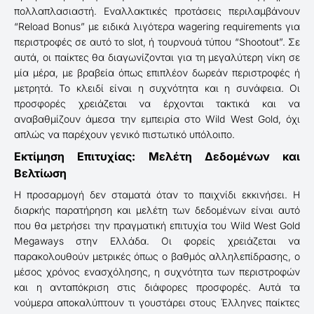
πολλαπλασιαστή. Εναλλακτικές προτάσεις περιλαμβάνουν
“Reload Bonus” με ειδικά λιγότερα wagering requirements για
περιστροφές σε αυτό το slot, ή τουρνουά τύπου “Shootout”. Σε
αυτά, οι παίκτες θα διαγωνίζονται για τη μεγαλύτερη νίκη σε
μία μέρα, με βραβεία όπως επιπλέον δωρεάν περιστροφές ή
μετρητά. Το κλειδί είναι η συχνότητα και η συνάφεια. Οι
προσφορές χρειάζεται να έρχονται τακτικά και να
αναβαθμίζουν άμεσα την εμπειρία στο Wild West Gold, όχι
απλώς να παρέχουν γενικό πιστωτικό υπόλοιπο.
Εκτίμηση Επιτυχίας: Μελέτη Δεδομένων και
Βελτίωση
Η προσαρμογή δεν σταματά όταν το παιχνίδι εκκινήσει. Η
διαρκής παρατήρηση και μελέτη των δεδομένων είναι αυτό
που θα μετρήσει την πραγματική επιτυχία του Wild West Gold
Megaways στην Ελλάδα. Οι φορείς χρειάζεται να
παρακολουθούν μετρικές όπως ο βαθμός αλληλεπίδρασης, ο
μέσος χρόνος ενασχόλησης, η συχνότητα των περιστροφών
και η ανταπόκριση στις διάφορες προσφορές. Αυτά τα
νούμερα αποκαλύπτουν τι γουστάρει στους Έλληνες παίκτες