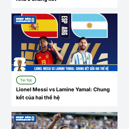
Tin Tức
Lionel Messi vs Lamine Yamal: Chung
kết của hai thế hệ