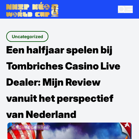
Uncategorized
Een halfjaar spelen bij
Tombriches Casino Live
Dealer: Mijn Review
vanuit het perspectief
van Nederland