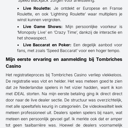
‘Speed Blackjack’ zorgen voor afwisseling.
Live Roulette:
Je ontdekt er Europese en Franse
Roulette, en ook ‘Lightning Roulette’ waar multipliers je
winst kunnen vergroten.
Live Game Shows:
Mijn persoonlijke voorkeur is
‘Monopoly Live’ en ‘Crazy Time’, dankzij de interactie en
het showaspect.
Live Baccarat en Poker:
Een degelijk aanbod voor
fans, met zoals ‘Speed Baccarat’ voor een hoger tempo.
Mijn eerste ervaring en aanmelding bij Tombriches
Casino
Het registratieproces bij Tombriches Casino verliep vlekkeloos.
De registratie was vlot en helder. Het was meteen goed te zien
dat ze Nederlandse spelers in het vizier hadden, want ik kon
met iDEAL storten. Na mijn eerste betaling ging ik direct direct
door naar de live dealer sectie. De structuur was overzichtelijk,
met alle speeltafels keurig in categorieën. De videokwaliteit leek
meteen professioneel uit. Dealers spelen spelers bij naam, wat
meteen een persoonlijk gevoel gaf. Ik merkte ook dat er amper
tot geen taalbarrière was. Hoewel de dealers voornamelijk