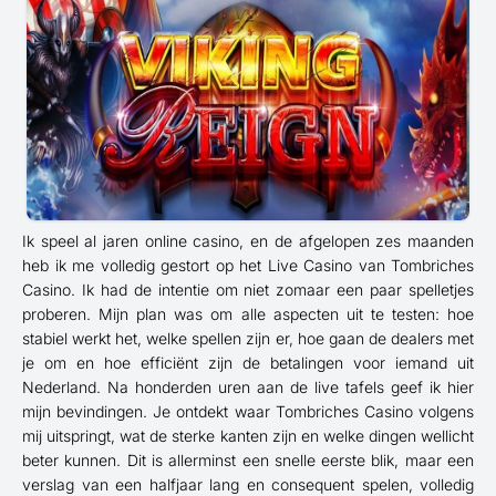
Ik speel al jaren online casino, en de afgelopen zes maanden
heb ik me volledig gestort op het Live Casino van Tombriches
Casino. Ik had de intentie om niet zomaar een paar spelletjes
proberen. Mijn plan was om alle aspecten uit te testen: hoe
stabiel werkt het, welke spellen zijn er, hoe gaan de dealers met
je om en hoe efficiënt zijn de betalingen voor iemand uit
Nederland. Na honderden uren aan de live tafels geef ik hier
mijn bevindingen. Je ontdekt waar Tombriches Casino volgens
mij uitspringt, wat de sterke kanten zijn en welke dingen wellicht
beter kunnen. Dit is allerminst een snelle eerste blik, maar een
verslag van een halfjaar lang en consequent spelen, volledig