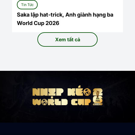
Tin Tức
Saka lập hat-trick, Anh giành hạng ba
World Cup 2026
Xem tất cả