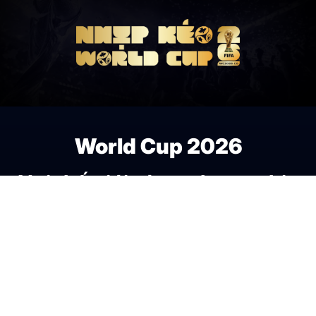
World Cup 2026
Nơi thế giới cùng chung nhịp
đập bóng đá.
Fan Zone
Theo nhịp kèo World
Cup