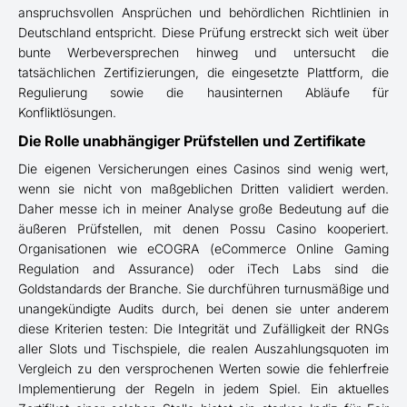
anspruchsvollen Ansprüchen und behördlichen Richtlinien in
Deutschland entspricht. Diese Prüfung erstreckt sich weit über
bunte Werbeversprechen hinweg und untersucht die
tatsächlichen Zertifizierungen, die eingesetzte Plattform, die
Regulierung sowie die hausinternen Abläufe für
Konfliktlösungen.
Die Rolle unabhängiger Prüfstellen und Zertifikate
Die eigenen Versicherungen eines Casinos sind wenig wert,
wenn sie nicht von maßgeblichen Dritten validiert werden.
Daher messe ich in meiner Analyse große Bedeutung auf die
äußeren Prüfstellen, mit denen Possu Casino kooperiert.
Organisationen wie eCOGRA (eCommerce Online Gaming
Regulation and Assurance) oder iTech Labs sind die
Goldstandards der Branche. Sie durchführen turnusmäßige und
unangekündigte Audits durch, bei denen sie unter anderem
diese Kriterien testen: Die Integrität und Zufälligkeit der RNGs
aller Slots und Tischspiele, die realen Auszahlungsquoten im
Vergleich zu den versprochenen Werten sowie die fehlerfreie
Implementierung der Regeln in jedem Spiel. Ein aktuelles