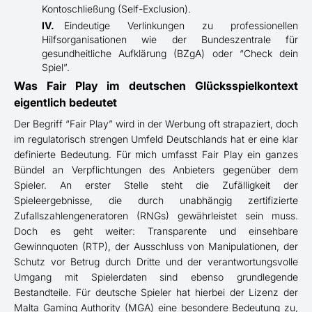
Kontoschließung (Self-Exclusion).
Eindeutige Verlinkungen zu professionellen
Hilfsorganisationen wie der Bundeszentrale für
gesundheitliche Aufklärung (BZgA) oder “Check dein
Spiel”.
Was Fair Play im deutschen Glücksspielkontext
eigentlich bedeutet
Der Begriff “Fair Play” wird in der Werbung oft strapaziert, doch
im regulatorisch strengen Umfeld Deutschlands hat er eine klar
definierte Bedeutung. Für mich umfasst Fair Play ein ganzes
Bündel an Verpflichtungen des Anbieters gegenüber dem
Spieler. An erster Stelle steht die Zufälligkeit der
Spieleergebnisse, die durch unabhängig zertifizierte
Zufallszahlengeneratoren (RNGs) gewährleistet sein muss.
Doch es geht weiter: Transparente und einsehbare
Gewinnquoten (RTP), der Ausschluss von Manipulationen, der
Schutz vor Betrug durch Dritte und der verantwortungsvolle
Umgang mit Spielerdaten sind ebenso grundlegende
Bestandteile. Für deutsche Spieler hat hierbei der Lizenz der
Malta Gaming Authority (MGA) eine besondere Bedeutung zu,