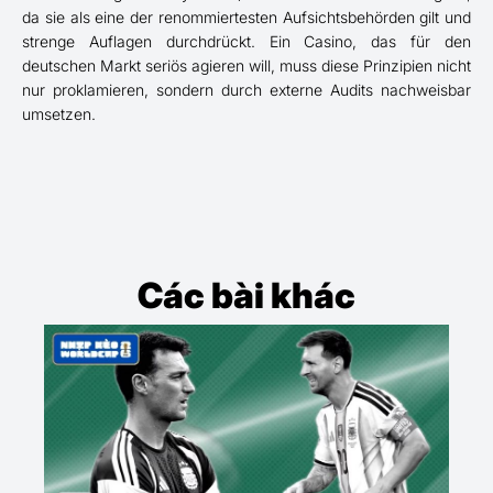
da sie als eine der renommiertesten Aufsichtsbehörden gilt und
strenge Auflagen durchdrückt. Ein Casino, das für den
deutschen Markt seriös agieren will, muss diese Prinzipien nicht
nur proklamieren, sondern durch externe Audits nachweisbar
umsetzen.
Các bài khác