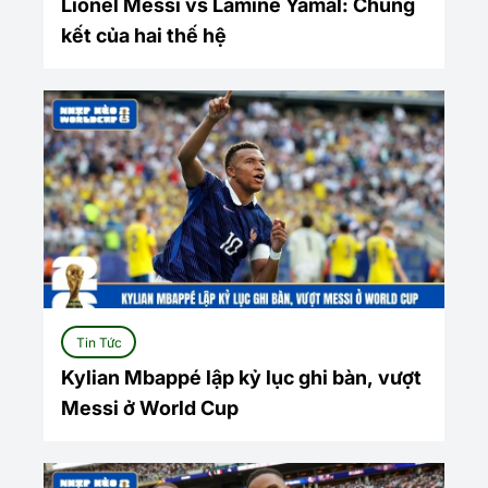
Lionel Messi vs Lamine Yamal: Chung
kết của hai thế hệ
Tin Tức
Kylian Mbappé lập kỷ lục ghi bàn, vượt
Messi ở World Cup