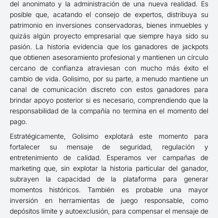
del anonimato y la administración de una nueva realidad. Es
posible que, acatando el consejo de expertos, distribuya su
patrimonio en inversiones conservadoras, bienes inmuebles y
quizás algún proyecto empresarial que siempre haya sido su
pasión. La historia evidencia que los ganadores de jackpots
que obtienen asesoramiento profesional y mantienen un círculo
cercano de confianza atraviesan con mucho más éxito el
cambio de vida. Golisimo, por su parte, a menudo mantiene un
canal de comunicación discreto con estos ganadores para
brindar apoyo posterior si es necesario, comprendiendo que la
responsabilidad de la compañía no termina en el momento del
pago.
Estratégicamente, Golisimo explotará este momento para
fortalecer su mensaje de seguridad, regulación y
entretenimiento de calidad. Esperamos ver campañas de
marketing que, sin explotar la historia particular del ganador,
subrayen la capacidad de la plataforma para generar
momentos históricos. También es probable una mayor
inversión en herramientas de juego responsable, como
depósitos límite y autoexclusión, para compensar el mensaje de