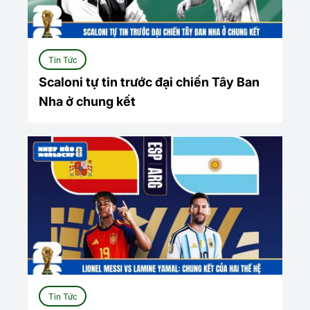
Tin Tức
Scaloni tự tin trước đại chiến Tây Ban
Nha ở chung kết
Tin Tức