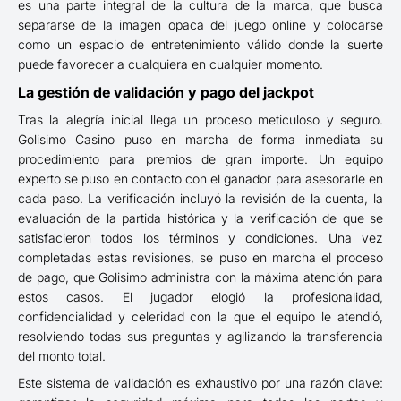
es una parte integral de la cultura de la marca, que busca
separarse de la imagen opaca del juego online y colocarse
como un espacio de entretenimiento válido donde la suerte
puede favorecer a cualquiera en cualquier momento.
La gestión de validación y pago del jackpot
Tras la alegría inicial llega un proceso meticuloso y seguro.
Golisimo Casino puso en marcha de forma inmediata su
procedimiento para premios de gran importe. Un equipo
experto se puso en contacto con el ganador para asesorarle en
cada paso. La verificación incluyó la revisión de la cuenta, la
evaluación de la partida histórica y la verificación de que se
satisfacieron todos los términos y condiciones. Una vez
completadas estas revisiones, se puso en marcha el proceso
de pago, que Golisimo administra con la máxima atención para
estos casos. El jugador elogió la profesionalidad,
confidencialidad y celeridad con la que el equipo le atendió,
resolviendo todas sus preguntas y agilizando la transferencia
del monto total.
Este sistema de validación es exhaustivo por una razón clave: