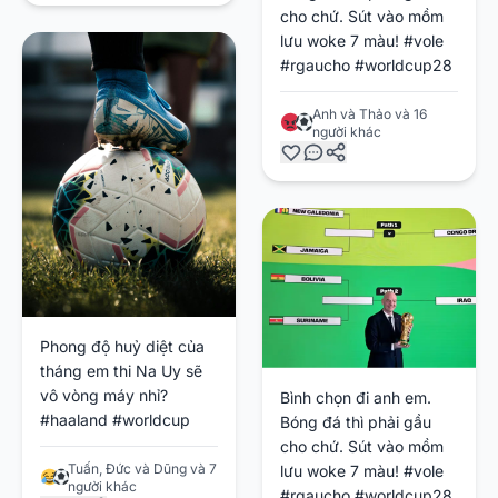
cho chứ. Sút vào mồm
lưu woke 7 màu! #vole
#rgaucho #worldcup28
Anh và Thảo và 16
người khác
Phong độ huỷ diệt của
tháng em thi Na Uy sẽ
vô vòng máy nhỉ?
Bình chọn đi anh em.
#haaland #worldcup
Bóng đá thì phải gầu
cho chứ. Sút vào mồm
Tuấn, Đức và Dũng và 7
lưu woke 7 màu! #vole
người khác
#rgaucho #worldcup28