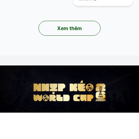
Xem thêm
World Cup 2026