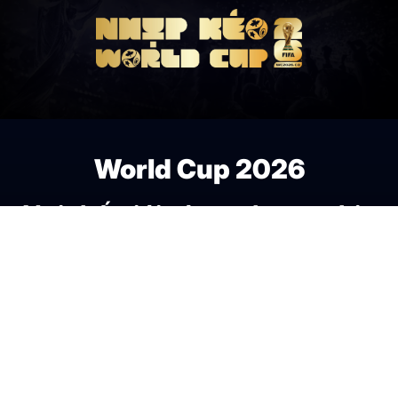
World Cup 2026
Nơi thế giới cùng chung nhịp
đập bóng đá.
Fan Zone
Theo nhịp kèo World
Cup
Media