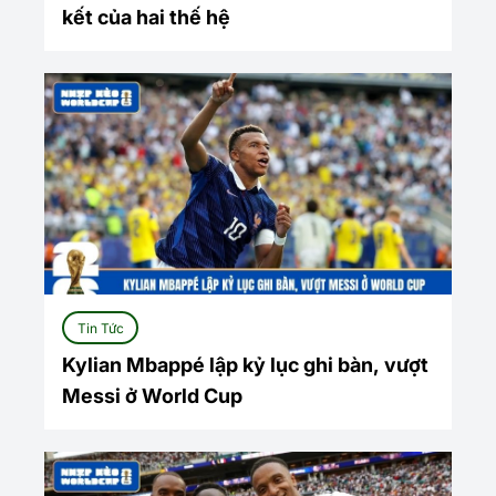
kết của hai thế hệ
Tin Tức
Kylian Mbappé lập kỷ lục ghi bàn, vượt
Messi ở World Cup