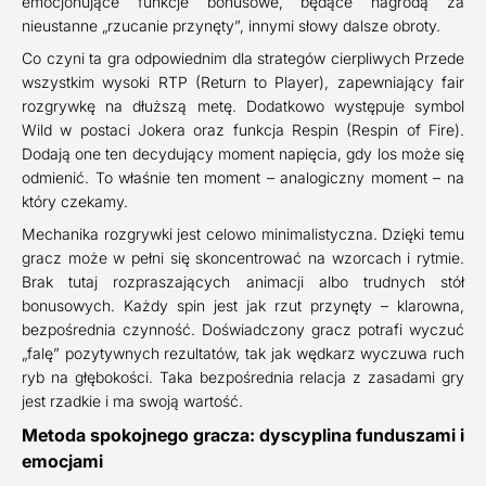
emocjonujące funkcje bonusowe, będące nagrodą za
nieustanne „rzucanie przynęty”, innymi słowy dalsze obroty.
Co czyni ta gra odpowiednim dla strategów cierpliwych Przede
wszystkim wysoki RTP (Return to Player), zapewniający fair
rozgrywkę na dłuższą metę. Dodatkowo występuje symbol
Wild w postaci Jokera oraz funkcja Respin (Respin of Fire).
Dodają one ten decydujący moment napięcia, gdy los może się
odmienić. To właśnie ten moment – analogiczny moment – na
który czekamy.
Mechanika rozgrywki jest celowo minimalistyczna. Dzięki temu
gracz może w pełni się skoncentrować na wzorcach i rytmie.
Brak tutaj rozpraszających animacji albo trudnych stół
bonusowych. Każdy spin jest jak rzut przynęty – klarowna,
bezpośrednia czynność. Doświadczony gracz potrafi wyczuć
„falę” pozytywnych rezultatów, tak jak wędkarz wyczuwa ruch
ryb na głębokości. Taka bezpośrednia relacja z zasadami gry
jest rzadkie i ma swoją wartość.
Metoda spokojnego gracza: dyscyplina funduszami i
emocjami