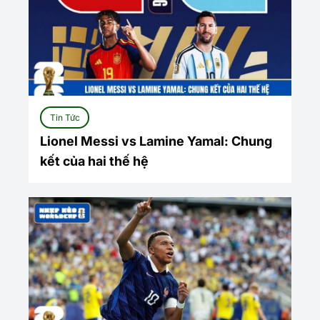
Tin Tức
Lionel Messi vs Lamine Yamal: Chung
kết của hai thế hệ