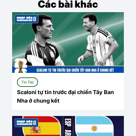
Các bài khác
Tin Tức
Scaloni tự tin trước đại chiến Tây Ban
Nha ở chung kết