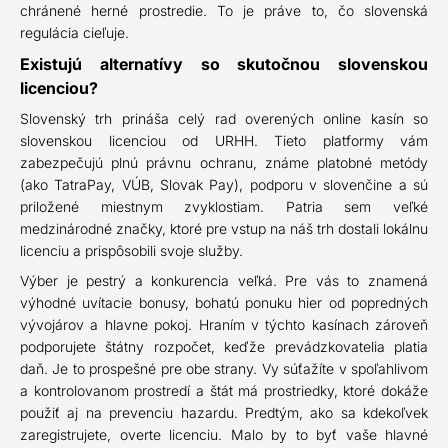
chránené herné prostredie. To je práve to, čo slovenská
regulácia cieľuje.
Existujú alternatívy so skutočnou slovenskou
licenciou?
Slovenský trh prináša celý rad overených online kasín so
slovenskou licenciou od URHH. Tieto platformy vám
zabezpečujú plnú právnu ochranu, známe platobné metódy
(ako TatraPay, VÚB, Slovak Pay), podporu v slovenčine a sú
priložené miestnym zvyklostiam. Patria sem veľké
medzinárodné značky, ktoré pre vstup na náš trh dostali lokálnu
licenciu a prispôsobili svoje služby.
Výber je pestrý a konkurencia veľká. Pre vás to znamená
výhodné uvítacie bonusy, bohatú ponuku hier od popredných
vývojárov a hlavne pokoj. Hraním v týchto kasínach zároveň
podporujete štátny rozpočet, keďže prevádzkovatelia platia
daň. Je to prospešné pre obe strany. Vy súťažíte v spoľahlivom
a kontrolovanom prostredí a štát má prostriedky, ktoré dokáže
použiť aj na prevenciu hazardu. Predtým, ako sa kdekoľvek
zaregistrujete, overte licenciu. Malo by to byť vaše hlavné