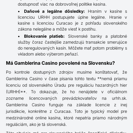
dostupnosť viac na dobrovoľnej politike kasína.
Daňové a legálne dôsledky:
Hraním v kasíne s
licenciou URHH postupujete úplne legálne. Hranie v
kasíne s licenciou Curacao je z pohľadu slovenského
zákona nelegálne a môže viesť k postihu.
Blokovanie platieb:
Slovenské banky a platobné
služby čoraz častejšie zamedzujú transakcie smerujúce
do neregulovaných kasín. Môžete mať potom problémy s
vkladom alebo výberom peňazí.
Má Gamblerina Casino povolené na Slovensku?
Po kontrole dostupných zdrojov musíme konštatovať, že
Gamblerina Casino v čase písania tohto textu **nemá priamu
licenciu od slovenského Úradu pre reguláciu hazardných hier
(URHH)**. To dokazuje, že ho nenájdete v oficiálnom
zozname licencovaných prevádzkovateľov na urhh.sk.
Gamblerina Casino funguje na základe licencie z inej
jurisdikcie, konkrétne z Curacaa. Toto je typický model pre
medzinárodné online kasína, ktoré nepatria priamo národným
reguláciám, ako je tá slovenská.