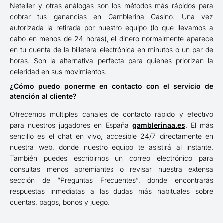
Neteller y otras análogas son los métodos más rápidos para
cobrar tus ganancias en Gamblerina Casino. Una vez
autorizada la retirada por nuestro equipo (lo que llevamos a
cabo en menos de 24 horas), el dinero normalmente aparece
en tu cuenta de la billetera electrónica en minutos o un par de
horas. Son la alternativa perfecta para quienes priorizan la
celeridad en sus movimientos.
¿Cómo puedo ponerme en contacto con el servicio de
atención al cliente?
Ofrecemos múltiples canales de contacto rápido y efectivo
para nuestros jugadores en España
gamblerinaa.es
. El más
sencillo es el chat en vivo, accesible 24/7 directamente en
nuestra web, donde nuestro equipo te asistirá al instante.
También puedes escribirnos un correo electrónico para
consultas menos apremiantes o revisar nuestra extensa
sección de “Preguntas Frecuentes”, donde encontrarás
respuestas inmediatas a las dudas más habituales sobre
cuentas, pagos, bonos y juego.