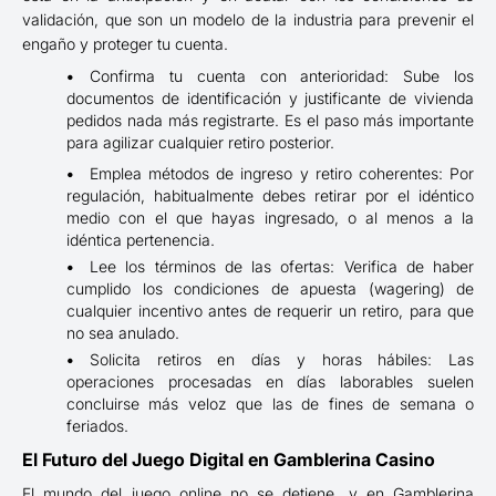
validación, que son un modelo de la industria para prevenir el
engaño y proteger tu cuenta.
Confirma tu cuenta con anterioridad: Sube los
documentos de identificación y justificante de vivienda
pedidos nada más registrarte. Es el paso más importante
para agilizar cualquier retiro posterior.
Emplea métodos de ingreso y retiro coherentes: Por
regulación, habitualmente debes retirar por el idéntico
medio con el que hayas ingresado, o al menos a la
idéntica pertenencia.
Lee los términos de las ofertas: Verifica de haber
cumplido los condiciones de apuesta (wagering) de
cualquier incentivo antes de requerir un retiro, para que
no sea anulado.
Solicita retiros en días y horas hábiles: Las
operaciones procesadas en días laborables suelen
concluirse más veloz que las de fines de semana o
feriados.
El Futuro del Juego Digital en Gamblerina Casino
El mundo del juego online no se detiene, y en Gamblerina