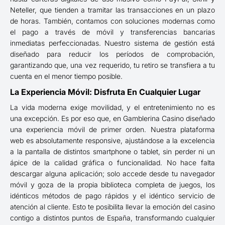
Neteller, que tienden a tramitar las transacciones en un plazo
de horas. También, contamos con soluciones modernas como
el pago a través de móvil y transferencias bancarias
inmediatas perfeccionadas. Nuestro sistema de gestión está
diseñado para reducir los períodos de comprobación,
garantizando que, una vez requerido, tu retiro se transfiera a tu
cuenta en el menor tiempo posible.
La Experiencia Móvil: Disfruta En Cualquier Lugar
La vida moderna exige movilidad, y el entretenimiento no es
una excepción. Es por eso que, en Gamblerina Casino diseñado
una experiencia móvil de primer orden. Nuestra plataforma
web es absolutamente responsive, ajustándose a la excelencia
a la pantalla de distintos smartphone o tablet, sin perder ni un
ápice de la calidad gráfica o funcionalidad. No hace falta
descargar alguna aplicación; solo accede desde tu navegador
móvil y goza de la propia biblioteca completa de juegos, los
idénticos métodos de pago rápidos y el idéntico servicio de
atención al cliente. Esto te posibilita llevar la emoción del casino
contigo a distintos puntos de España, transformando cualquier