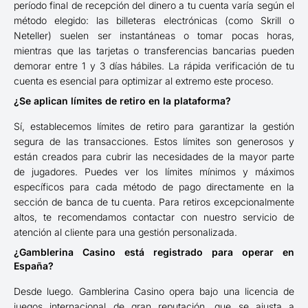
período final de recepción del dinero a tu cuenta varía según el
método elegido: las billeteras electrónicas (como Skrill o
Neteller) suelen ser instantáneas o tomar pocas horas,
mientras que las tarjetas o transferencias bancarias pueden
demorar entre 1 y 3 días hábiles. La rápida verificación de tu
cuenta es esencial para optimizar al extremo este proceso.
¿Se aplican límites de retiro en la plataforma?
Sí, establecemos límites de retiro para garantizar la gestión
segura de las transacciones. Estos límites son generosos y
están creados para cubrir las necesidades de la mayor parte
de jugadores. Puedes ver los límites mínimos y máximos
específicos para cada método de pago directamente en la
sección de banca de tu cuenta. Para retiros excepcionalmente
altos, te recomendamos contactar con nuestro servicio de
atención al cliente para una gestión personalizada.
¿Gamblerina Casino está registrado para operar en
España?
Desde luego. Gamblerina Casino opera bajo una licencia de
juegos internacional de gran reputación, que se ajusta a