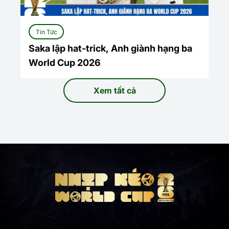
Tin Tức
Saka lập hat-trick, Anh giành hạng ba
World Cup 2026
Xem tất cả