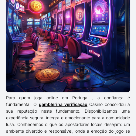
Para quem joga online em Portugal , a confiança é
fundamental. O
gamblerina verificação
Casino consolidou a
sua reputação neste fundamento. Disponibilizamos uma
experiência segura, íntegra e emocionante para a comunidade
lusa. Conhecemos o que os apostadores locais desejam: um
ambiente divertido e responsável, onde a emoção do jogo se