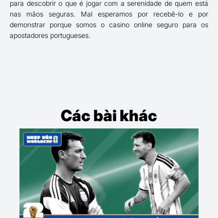
para descobrir o que é jogar com a serenidade de quem está
nas mãos seguras. Mal esperamos por recebê-lo e por
demonstrar porque somos o casino online seguro para os
apostadores portugueses.
Các bài khác