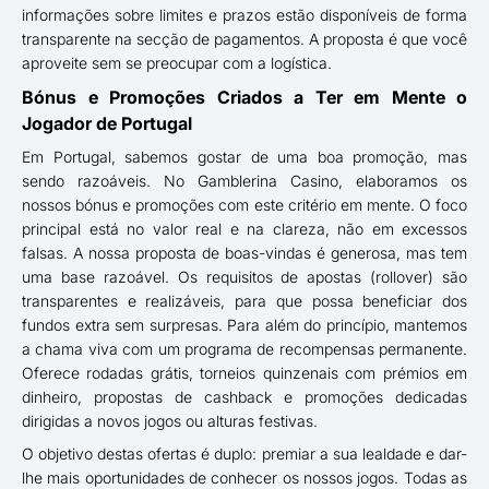
informações sobre limites e prazos estão disponíveis de forma
transparente na secção de pagamentos. A proposta é que você
aproveite sem se preocupar com a logística.
Bónus e Promoções Criados a Ter em Mente o
Jogador de Portugal
Em Portugal, sabemos gostar de uma boa promoção, mas
sendo razoáveis. No Gamblerina Casino, elaboramos os
nossos bónus e promoções com este critério em mente. O foco
principal está no valor real e na clareza, não em excessos
falsas. A nossa proposta de boas-vindas é generosa, mas tem
uma base razoável. Os requisitos de apostas (rollover) são
transparentes e realizáveis, para que possa beneficiar dos
fundos extra sem surpresas. Para além do princípio, mantemos
a chama viva com um programa de recompensas permanente.
Oferece rodadas grátis, torneios quinzenais com prémios em
dinheiro, propostas de cashback e promoções dedicadas
dirigidas a novos jogos ou alturas festivas.
O objetivo destas ofertas é duplo: premiar a sua lealdade e dar-
lhe mais oportunidades de conhecer os nossos jogos. Todas as