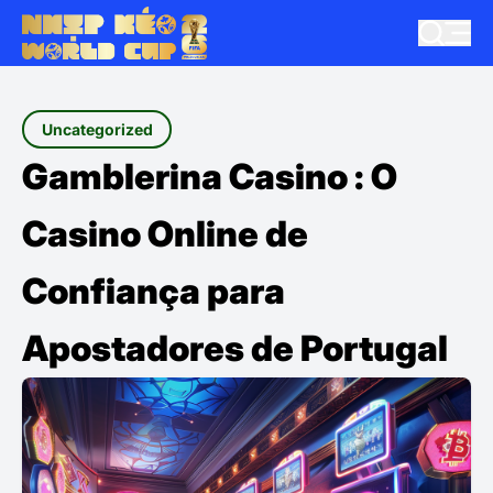
Uncategorized
Gamblerina Casino : O
Casino Online de
Confiança para
Apostadores de Portugal