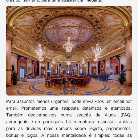
Para assuntos menos urgentes, pode enviar-nos um email por
email. Prometemos uma resposta detalhada e atempada.
Também dedicamo-nos numa secção de Ajuda (FAQ)
abrangente e em português. Lá encontrará respostas rápidas
para as dúvidas mais comuns sobre registo, pagamentos,
bónus e jogos. A nossa mentalidade é simples: todas as