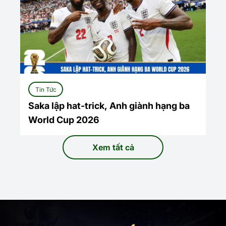
Tin Tức
Saka lập hat-trick, Anh giành hạng ba
World Cup 2026
Xem tất cả