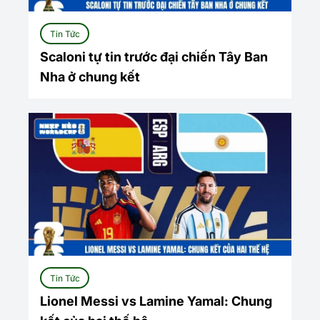
Tin Tức
Scaloni tự tin trước đại chiến Tây Ban
Nha ở chung kết
Tin Tức
Lionel Messi vs Lamine Yamal: Chung