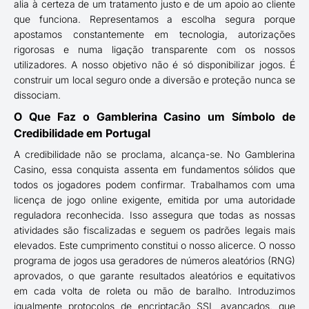
alia à certeza de um tratamento justo e de um apoio ao cliente
que funciona. Representamos a escolha segura porque
apostamos constantemente em tecnologia, autorizações
rigorosas e numa ligação transparente com os nossos
utilizadores. A nosso objetivo não é só disponibilizar jogos. É
construir um local seguro onde a diversão e proteção nunca se
dissociam.
O Que Faz o Gamblerina Casino um Símbolo de
Credibilidade em Portugal
A credibilidade não se proclama, alcança-se. No Gamblerina
Casino, essa conquista assenta em fundamentos sólidos que
todos os jogadores podem confirmar. Trabalhamos com uma
licença de jogo online exigente, emitida por uma autoridade
reguladora reconhecida. Isso assegura que todas as nossas
atividades são fiscalizadas e seguem os padrões legais mais
elevados. Este cumprimento constitui o nosso alicerce. O nosso
programa de jogos usa geradores de números aleatórios (RNG)
aprovados, o que garante resultados aleatórios e equitativos
em cada volta de roleta ou mão de baralho. Introduzimos
igualmente protocolos de encriptação SSL avançados, que