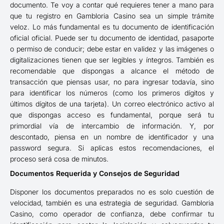
documento. Te voy a contar qué requieres tener a mano para
que tu registro en Gambloria Casino sea un simple trámite
veloz. Lo más fundamental es tu documento de identificación
oficial oficial. Puede ser tu documento de identidad, pasaporte
o permiso de conducir; debe estar en validez y las imágenes o
digitalizaciones tienen que ser legibles y íntegros. También es
recomendable que dispongas a alcance el método de
transacción que piensas usar, no para ingresar todavía, sino
para identificar los números (como los primeros dígitos y
últimos dígitos de una tarjeta). Un correo electrónico activo al
que dispongas acceso es fundamental, porque será tu
primordial vía de intercambio de información. Y, por
descontado, piensa en un nombre de identificador y una
password segura. Si aplicas estos recomendaciones, el
proceso será cosa de minutos.
Documentos Requerida y Consejos de Seguridad
Disponer los documentos preparados no es solo cuestión de
velocidad, también es una estrategia de seguridad. Gambloria
Casino, como operador de confianza, debe confirmar tu