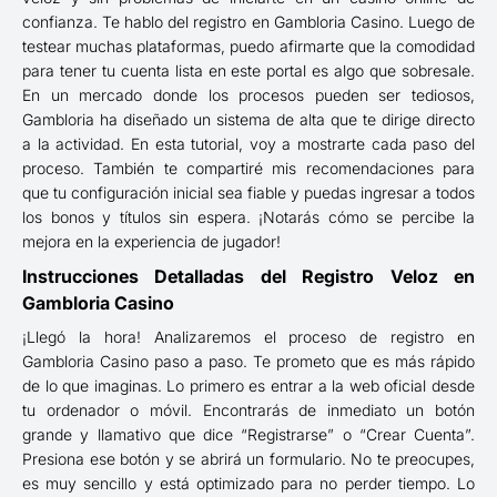
confianza. Te hablo del registro en Gambloria Casino. Luego de
testear muchas plataformas, puedo afirmarte que la comodidad
para tener tu cuenta lista en este portal es algo que sobresale.
En un mercado donde los procesos pueden ser tediosos,
Gambloria ha diseñado un sistema de alta que te dirige directo
a la actividad. En esta tutorial, voy a mostrarte cada paso del
proceso. También te compartiré mis recomendaciones para
que tu configuración inicial sea fiable y puedas ingresar a todos
los bonos y títulos sin espera. ¡Notarás cómo se percibe la
mejora en la experiencia de jugador!
Instrucciones Detalladas del Registro Veloz en
Gambloria Casino
¡Llegó la hora! Analizaremos el proceso de registro en
Gambloria Casino paso a paso. Te prometo que es más rápido
de lo que imaginas. Lo primero es entrar a la web oficial desde
tu ordenador o móvil. Encontrarás de inmediato un botón
grande y llamativo que dice “Registrarse” o “Crear Cuenta”.
Presiona ese botón y se abrirá un formulario. No te preocupes,
es muy sencillo y está optimizado para no perder tiempo. Lo