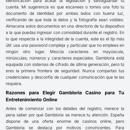
identificación para acatar la legislación y salvaguardar tu
cuenta. Mi sugerencia es que escanees o tomes una foto tu
documento de identidad por ambas lados con buena luz,
verificando de que toda la datos y la fotografía sean visibles.
Almacena estos documentos en una directorio de tu dispositivo
a la que puedas ingresar con comodidad durante el registro. En
lo que respecta a la integridad de la cuenta, este es el tip más
útil: usa una password compleja y particular que no emplees en
ningún otro lugar. Mezcla caracteres en mayúscula,
minúsculas, números y caracteres especiales. Gambloria está
equipada con sistemas de cifrado de última generación, pero tú
eres la primera frontera de seguridad. Nunca compartas tus
credenciales y desconfía de cualquier comunicación que te las
requiera.
Razones para Elegir Gambloria Casino para Tu
Entretenimiento Online
Antes de comenzar con los detalles del registro, merece la
pena saber por qué Gambloria se merece tu atención. España
dispone de una oferta enorme de casinos online, pero
Gambloria se destaca por motivos convincentes. Para