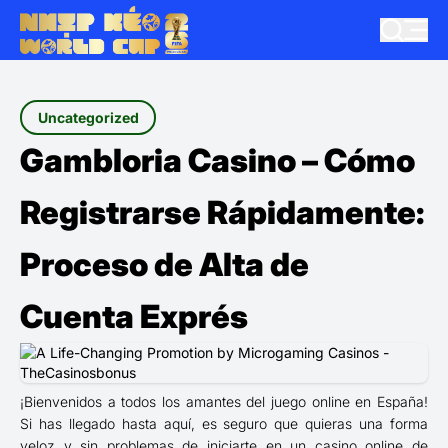
Uncategorized
Gambloria Casino – Cómo
Registrarse Rápidamente:
Proceso de Alta de
Cuenta Exprés
¡Bienvenidos a todos los amantes del juego online en España!
Si has llegado hasta aquí, es seguro que quieras una forma
veloz y sin problemas de iniciarte en un casino online de