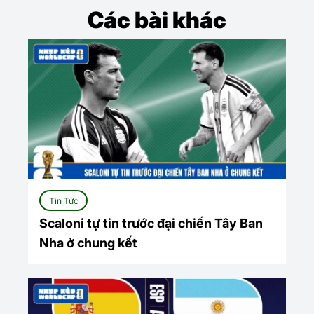
Các bài khác
Tin Tức
Scaloni tự tin trước đại chiến Tây Ban
Nha ở chung kết