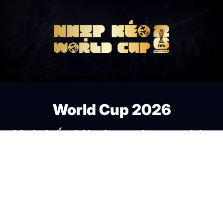
World Cup 2026
Nơi thế giới cùng chung nhịp
đập bóng đá.
Fan Zone
Theo nhịp kèo World