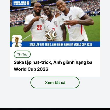
Tin Tức
Saka lập hat-trick, Anh giành hạng ba
World Cup 2026
Xem tất cả