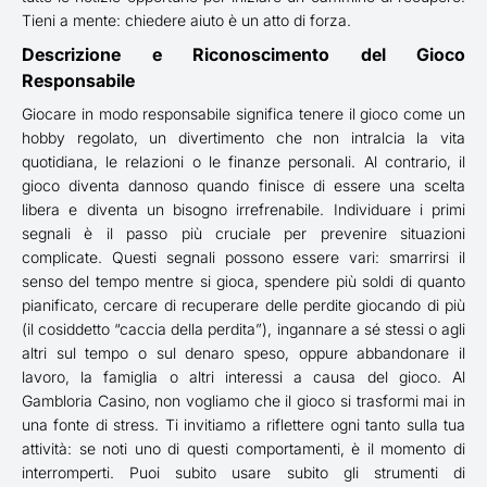
Tieni a mente: chiedere aiuto è un atto di forza.
Descrizione e Riconoscimento del Gioco
Responsabile
Giocare in modo responsabile significa tenere il gioco come un
hobby regolato, un divertimento che non intralcia la vita
quotidiana, le relazioni o le finanze personali. Al contrario, il
gioco diventa dannoso quando finisce di essere una scelta
libera e diventa un bisogno irrefrenabile. Individuare i primi
segnali è il passo più cruciale per prevenire situazioni
complicate. Questi segnali possono essere vari: smarrirsi il
senso del tempo mentre si gioca, spendere più soldi di quanto
pianificato, cercare di recuperare delle perdite giocando di più
(il cosiddetto “caccia della perdita”), ingannare a sé stessi o agli
altri sul tempo o sul denaro speso, oppure abbandonare il
lavoro, la famiglia o altri interessi a causa del gioco. Al
Gambloria Casino, non vogliamo che il gioco si trasformi mai in
una fonte di stress. Ti invitiamo a riflettere ogni tanto sulla tua
attività: se noti uno di questi comportamenti, è il momento di
interromperti. Puoi subito usare subito gli strumenti di