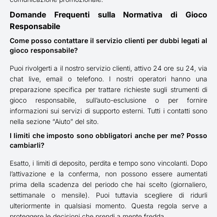
Domande Frequenti sulla Normativa di Gioco
Responsabile
Come posso contattare il servizio clienti per dubbi legati al
gioco responsabile?
Puoi rivolgerti a il nostro servizio clienti, attivo 24 ore su 24, via
chat live, email o telefono. I nostri operatori hanno una
preparazione specifica per trattare richieste sugli strumenti di
gioco responsabile, sull’auto-esclusione o per fornire
informazioni sui servizi di supporto esterni. Tutti i contatti sono
nella sezione “Aiuto” del sito.
I limiti che imposto sono obbligatori anche per me? Posso
cambiarli?
Esatto, i limiti di deposito, perdita e tempo sono vincolanti. Dopo
l’attivazione e la conferma, non possono essere aumentati
prima della scadenza del periodo che hai scelto (giornaliero,
settimanale o mensile). Puoi tuttavia scegliere di ridurli
ulteriormente in qualsiasi momento. Questa regola serve a
proteggere le decisioni che prendi a mente fredda.