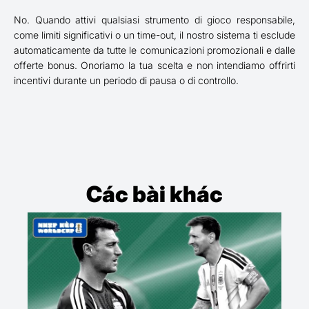
No. Quando attivi qualsiasi strumento di gioco responsabile,
come limiti significativi o un time-out, il nostro sistema ti esclude
automaticamente da tutte le comunicazioni promozionali e dalle
offerte bonus. Onoriamo la tua scelta e non intendiamo offrirti
incentivi durante un periodo di pausa o di controllo.
Các bài khác