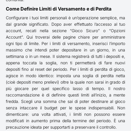
Come Definire Limiti di Versamento e di Perdita
Configurare i tuoi limiti personali è un’operazione semplice, ma
dal grande significato. Dopo aver effettuato l’accesso al tuo
account, recati nella sezione “Gioco Sicuro” o “Opzioni
Account”. Qui troverai delle pagine chiare per amministrare
ogni tipo di limite. Per i limiti di versamento, inserisci l’importo
massimo che intendi poter depositare in un giorno, in una
settimana o in un mese. Il sistema registrerà di tutti i depositi e,
appena toccata la soglia, non ti permetterà di fare nuovi
depositi fino al reset del periodo. Per i limiti di perdita di gioco,
agisce in modo identico: imposta una soglia di perdita netta
(cioè depositi meno prelievi) oltre la quale non sarai in grado di
più giocare per quel specifico lasso di tempo. Il nostro
raccomandazione è di definire questi limiti all’inizio, a mente
fredda. Scegli una somma che sai di poter destinare al gioco
senza intaccare il budget per le spese indispensabili. Non
dimenticare: una volta attivati, i limiti non possono essere
modificati in aumento prima della termine del periodo. È una
precauzione ideata per supportarti a preservare il controllo.