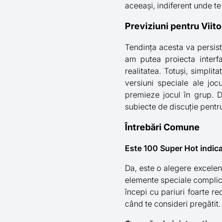
aceeași, indiferent unde te a
Previziuni pentru Viito
Tendința acesta va persista
am putea proiecta interf
realitatea. Totuși, simplit
versiuni speciale ale joc
premieze jocul în grup. D
subiecte de discuție pentru
Întrebări Comune
Este 100 Super Hot indica
Da, este o alegere excelent
elemente speciale complicat
începi cu pariuri foarte re
când te consideri pregătit.