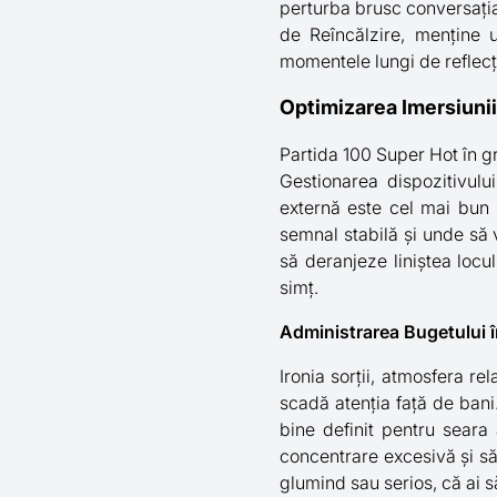
perturba brusc conversația ș
de Reîncălzire, menține 
momentele lungi de reflecți
Optimizarea Imersiunii
Partida 100 Super Hot în g
Gestionarea dispozitivului
externă este cel mai bun p
semnal stabilă și unde să v
să deranjeze liniștea locul
simț.
Administrarea Bugetului 
Ironia sorții, atmosfera r
scadă atenția față de bani
bine definit pentru seara 
concentrare excesivă și să 
glumind sau serios, că ai s