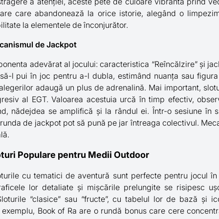
istragere a atenției, aceste pete de culoare vibrantă prind v
dare care abandonează la orice istorie, alegând o limpezi
ilitate la elementele de înconjurător.
ecanismul de Jackpot
onenta adevărat al jocului: caracteristica “Reîncălzire” și jac
să-l pui în joc pentru a-l dubla, estimând nuanța sau figura
legerilor adaugă un plus de adrenalină. Mai important, slotul
esiv al EGT. Valoarea acestuia urcă în timp efectiv, observa
d, nădejdea se amplifică și la rândul ei. Într-o sesiune în s
în runda de jackpot pot să pună pe jar întreaga colectivul. Me
lă.
oturi Populare pentru Medii Outdoor
turile cu tematici de aventură sunt perfecte pentru jocul în 
ficele lor detaliate și mișcările prelungite se risipesc u
oturile “clasice” sau “fructe”, cu tabelul lor de bază și icon
 exemplu, Book of Ra are o rundă bonus care cere concentr