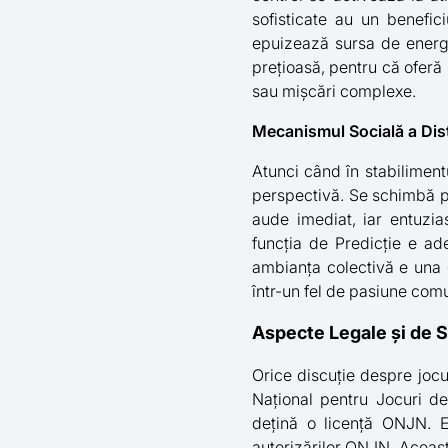
sofisticate au un benefic
epuizează sursa de energie
prețioasă, pentru că oferă p
sau mișcări complexe.
Mecanismul Socială a Dist
Atunci când în stabilimentu
perspectivă. Se schimbă pu
aude imediat, iar entuzia
funcția de Predicție e ade
ambianța colectivă e una d
într-un fel de pasiune com
Aspecte Legale și de 
Orice discuție despre jocul
Național pentru Jocuri de
dețină o licență ONJN. E
autorizărilor ONJN. Aceasta 