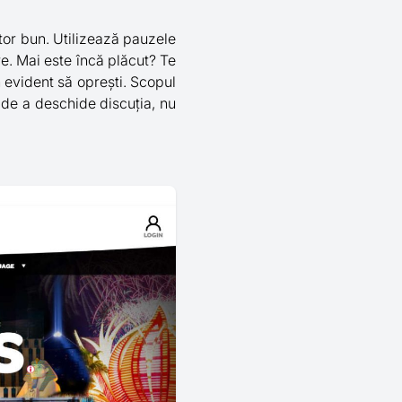
utor bun. Utilizează pauzele
re. Mai este încă plăcut? Te
 evident să oprești. Scopul
d de a deschide discuția, nu