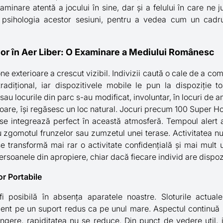
aminare atentă a jocului în sine, dar și a felului în care ne 
 și psihologia acestor sesiuni, pentru a vedea cum un cad
ilor în Aer Liber: O Examinare a Mediului Românesc
one exterioare a crescut vizibil. Indivizii caută o cale de a co
adițional, iar dispozitivele mobile le pun la dispoziție toa
 sau locurile din parc s-au modificat, involuntar, în locuri de 
șoare, își regăsesc un loc natural. Jocuri precum 100 Super Hot,
 se integrează perfect în această atmosferă. Tempoul alert al
 zgomotul frunzelor sau zumzetul unei terase. Activitatea nu
se transformă mai rar o activitate confidențială și mai mult
ersoanele din apropiere, chiar dacă fiecare individ are dispoz
or Portabile
i posibilă în absența aparatele noastre. Sloturile actuale
cient pe un suport redus ca pe unul mare. Aspectul continuă 
ingere, rapiditatea nu se reduce. Din punct de vedere util, 