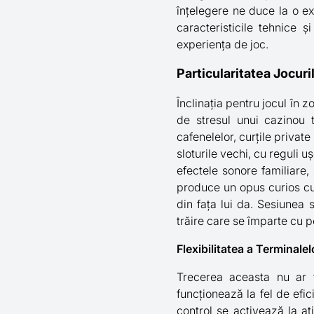
înțelegere ne duce la o ex
caracteristicile tehnice
experiența de joc.
Particularitatea Jocur
Înclinația pentru jocul în z
de stresul unui cazinou tr
cafenelelor, curțile private
sloturile vechi, cu reguli u
efectele sonore familiare,
produce un opus curios cu
din fața lui da. Sesiunea 
trăire care se împarte cu p
Flexibilitatea a Terminalel
Trecerea aceasta nu ar f
funcționează la fel de efi
control se activează la at