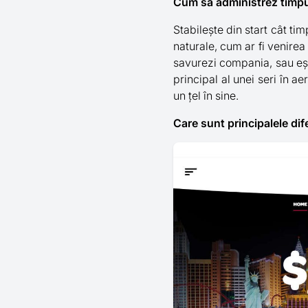
Cum să administrez timpul
Stabilește din start cât ti
naturale, cum ar fi venirea 
savurezi compania, sau eșt
principal al unei seri în ae
un țel în sine.
Care sunt principalele dif