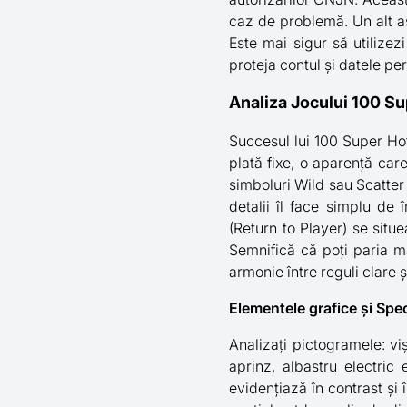
caz de problemă. Un alt asp
Este mai sigur să utilize
proteja contul și datele pe
Analiza Jocului 100 Su
Succesul lui 100 Super Hot a
plată fixe, o aparență car
simboluri Wild sau Scatter
detalii îl face simplu de 
(Return to Player) se situe
Semnifică că poți paria ma
armonie între reguli clare ș
Elementele grafice și Spe
Analizați pictogramele: viși
aprinz, albastru electric
evidențiază în contrast și 