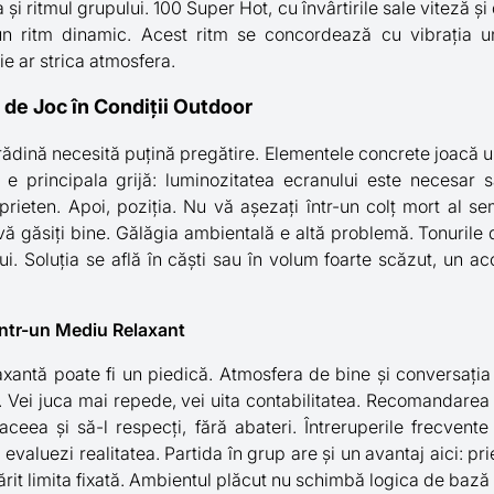
i ritmul grupului. 100 Super Hot, cu învârtirile sale viteză și 
un ritm dinamic. Acest ritm se concordează cu vibrația un
e ar strica atmosfera.
 de Joc în Condiții Outdoor
rădină necesită puțină pregătire. Elementele concrete joacă u
 e principala grijă: luminozitatea ecranului este necesar s
rieten. Apoi, poziția. Nu vă așezați într-un colț mort al se
ă găsiți bine. Gălăgia ambientală e altă problemă. Tonurile di
ui. Soluția se află în căști sau în volum foarte scăzut, un a
într-un Mediu Relaxant
elaxantă poate fi un piedică. Atmosfera de bine și conversați
. Vei juca mai repede, vei uita contabilitatea. Recomandarea 
aceea și să-l respecți, fără abateri. Întreruperile frecvent
evaluezi realitatea. Partida în grup are și un avantaj aici: pri
ărit limita fixată. Ambientul plăcut nu schimbă logica de bază