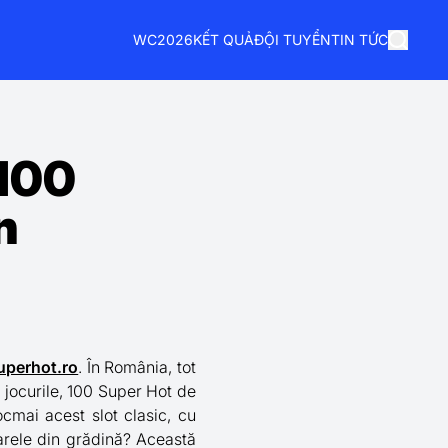
WC2026
KẾT QUẢ
ĐỘI TUYỂN
TIN TỨC
 100
n
uperhot.ro
. În România, tot
e jocurile, 100 Super Hot de
ocmai acest slot clasic, cu
arele din grădină? Această