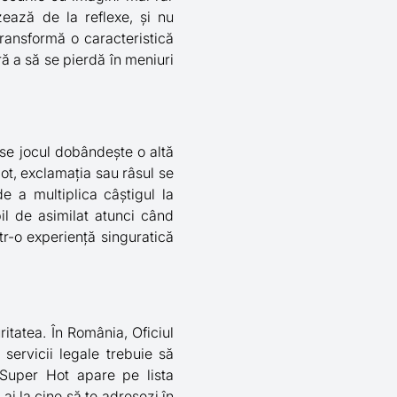
zează de la reflexe, și nu
transformă o caracteristică
ră a să se pierdă în meniuri
hise jocul dobândește o altă
ot, exclamația sau râsul se
e a multiplica câștigul la
bil de asimilat atunci când
tr-o experiență singuratică
ritatea. În România, Oficiul
servicii legale trebuie să
 Super Hot apare pe lista
 ai la cine să te adresezi în