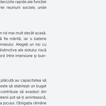
deciziile rapide ale funcției
ei reuniuni sociale, unde
n rol mai mult decât acasă.
ă fie mărită, iar o baterie
mnalului. Alegeți un loc cu
stinctive ale slotului riscă
cord între imersiune și bun-
a plăcută au capacitatea să
este să stabilești un buget
e contribuie să evadezi din
etenii pot să-ți amintească,
 a jocului. Obligația rămâne