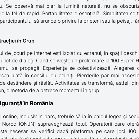
iu. Se observă mai clar la lumină naturală, nu se obscuri
 la fel de rapid. Portabilitatea e esențială. Simplitatea se 
articipantului să arunce o privire la prieteni sau la peisaj, fă
racției în Grup
l de jocuri pe internet ești izolat cu ecranul, în spații desc
nct de dialog. Când se ivește un profit mare la 100 Super H
smul se propagă. Experiența se colectivizează. Alegerea d
sea luată în consiliu cu ceilalți. Pierderile par mai accesi
e destindere și răsfăț. Activitatea se transformă, astfel, din
un, o metodă de a petrece momentul în grup.
Siguranță în România
 online, inclusiv în parc, trebuie să ia în calcul legea și secu
 Noroc (ONJN) supraveghează totul. Operatorii care oferă 
ste necesar să verifici dacă platforma pe care joci 100
îți oferă că jocul este corect, că banii tăi sunt protejați și că