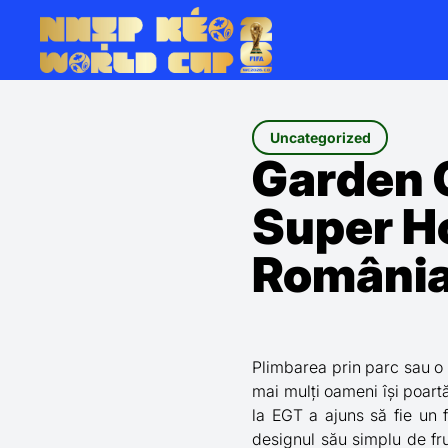
Uncategorized
Garden 
Super Ho
Români
Plimbarea prin parc sau o
mai mulți oameni își poartă
la EGT a ajuns să fie un f
designul său simplu de fr