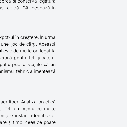
ederea și conservă legătura
me rapidă. Cât cedează în
kpot-ul în creștere. În urma
 unei joc de cărți. Această
 este de multe ori legat la
bilă pentru toți jucătorii.
pațiu public, veștile că un
canismul tehnic alimentează
aer liber. Analiza practică
șor într-un mediu cu multe
ițele instant identificate,
are și timp, ceea ce poate