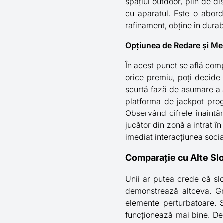
spațiul outdoor, plin de d
cu aparatul. Este o abor
rafinament, obține în durab
Opțiunea de Redare și M
În acest punct se află comp
orice premiu, poți decide 
scurtă fază de asumare a a
platforma de jackpot progr
Observând cifrele înaintân
jucător din zonă a intrat 
imediat interacțiunea socia
Comparație cu Alte Sl
Unii ar putea crede că slo
demonstrează altceva. Gra
elemente perturbatoare. Sl
funcționează mai bine. De