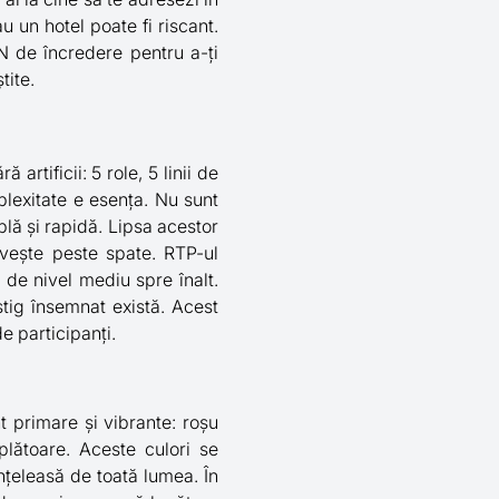
u un hotel poate fi riscant.
N de încredere pentru a-ți
tite.
artificii: 5 role, 5 linii de
plexitate e esența. Nu sunt
lă și rapidă. Lipsa acestor
rivește peste spate. RTP-ul
e de nivel mediu spre înalt.
știg însemnat există. Acest
e participanți.
nt primare și vibrante: roșu
plătoare. Aceste culori se
înțeleasă de toată lumea. În