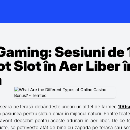
Gaming: Sesiuni de
t Slot în Aer Liber î
a
 seară pe terasă dobândește uneori un altfel de farmec
100s
 pasiunea pentru sloturi chiar în mijlocul naturii. Printre toat
avorit deosebit pentru aceste adunări în aer liber. De ce t
ucte, se potrivește atât de bine cu zăpada pe terasă sau so