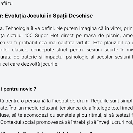
fli tu.
r: Evoluția Jocului în Spații Deschise
. Tehnologia îl va defini. Ne putem imagina că în viitor, pri
ața slotului 100 Super Hot direct pe masa de picnic, am
atea va fi probabil cea mai căutată virtute. Este plauzibil ca
urilor clasice, concepute strict pentru sesiuni scurte în 
urata de baterie și impactul psihologic al acestor sesiuni 
 cei care dezvoltă jocurile.
t pentru novici?
ă pentru o persoană la început de drum. Regulile sunt simple:
e. Într-un mediu relaxant, tensiunea de a înțelege totul imedi
duse, să te acomodezi cu sunetele și cu ritmul, și să testezi
 Contextul social promovează să întrebi și să înveți lucruri no