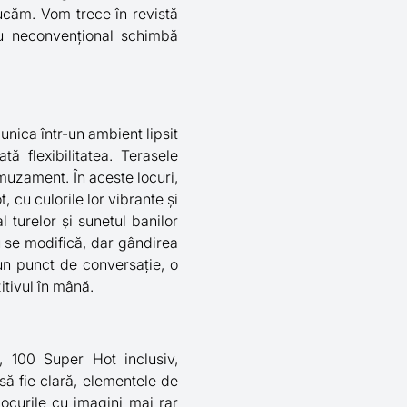
jucăm. Vom trece în revistă
ru neconvențional schimbă
munica într-un ambient lipsit
tă flexibilitatea. Terasele
amuzament. În aceste locuri,
 cu culorile lor vibrante și
 turelor și sunetul banilor
 se modifică, dar gândirea
 un punct de conversație, o
itivul în mână.
, 100 Super Hot inclusiv,
să fie clară, elementele de
jocurile cu imagini mai rar