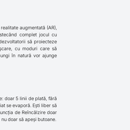
n realitate augmentată (AR),
estecând complet jocul cu
 dezvoltatorii să proiecteze
mișcare, cu moduri care să
lungi în natură vor ajunge
 doar 5 linii de plată, fără
at se evaporă. Ești liber să
 funcția de Reîncălzire doar
i, nu doar să apeși butoane.