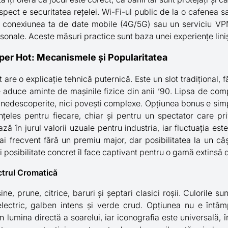
ect e securitatea rețelei. Wi-Fi-ul public de la o cafenea sa
zi conexiunea ta de date mobile (4G/5G) sau un serviciu VP
rsonale. Aceste măsuri practice sunt baza unei experiențe liniș
per Hot: Mecanismele și Popularitatea
re o explicație tehnică puternică. Este un slot tradițional, fără 
e aduce aminte de mașinile fizice din anii ’90. Lipsa de com
 nedescoperite, nici povești complexe. Opțiunea bonus e simp
înțeles pentru fiecare, chiar și pentru un spectator care p
ază în jurul valorii uzuale pentru industria, iar fluctuația est
i frecvent fără un premiu major, dar posibilitatea la un câ
i posibilitate concret îl face captivant pentru o gamă extinsă d
ctrul Cromatică
ne, prune, citrice, baruri și șeptari clasici roșii. Culorile su
 electric, galben intens și verde crud. Opțiunea nu e întâm
în lumina directă a soarelui, iar iconografia este universală, 