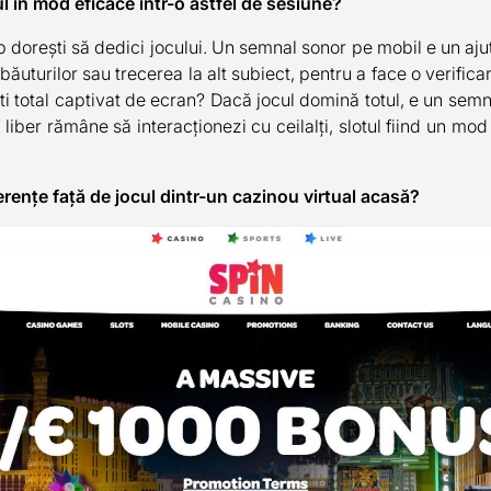
 în mod eficace într-o astfel de sesiune?
mp dorești să dedici jocului. Un semnal sonor pe mobil e un aj
băuturilor sau trecerea la alt subiect, pentru a face o verifica
i total captivat de ecran? Dacă jocul domină totul, e un semn
r liber rămâne să interacționezi cu ceilalți, slotul fiind un mo
erențe față de jocul dintr-un cazinou virtual acasă?