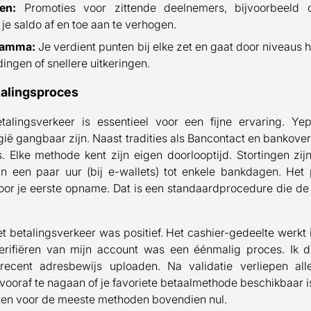
en:
Promoties voor zittende deelnemers, bijvoorbeeld
je saldo af en toe aan te verhogen.
gramma:
Je verdient punten bij elke zet en gaat door niveaus 
ingen of snellere uitkeringen.
talingsproces
talingsverkeer is essentieel voor een fijne ervaring. Y
ië gangbaar zijn. Naast tradities als Bancontact en bankover
s. Elke methode kent zijn eigen doorlooptijd. Stortingen zij
 een paar uur (bij e-wallets) tot enkele bankdagen. Het
voor je eerste opname. Dat is een standaardprocedure die de
t betalingsverkeer was positief. Het cashier-gedeelte werkt i
 verifiëren van mijn account was een éénmalig proces. Ik 
 recent adresbewijs uploaden. Na validatie verliepen a
vooraf te nagaan of je favoriete betaalmethode beschikbaar is 
osten voor de meeste methoden bovendien nul.