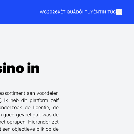
WC2026
KẾT QUẢ
ĐỘI TUYỂN
TIN TỨC
ino in
 assortiment aan voordelen
/
. Ik heb dit platform zelf
onderzoek de licentie, de
en goed gevoel gaf, was de
 het oprapen. Hieronder zet
 een objectieve blik op de