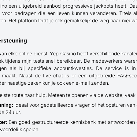
no een uitgebreid aanbod progressieve jackpots heeft. Daar
 voor bedragen die een leven kunnen veranderen. Titels a
ten. Het platform leidt je ook gemakkelijk de weg naar nieuwe 
ersteuning
van elke online dienst. Yep Casino heeft verschillende kanalen
eek tijdens mijn tests snel bereikbaar. De medewerkers waren
en als bij specifieke accountkwesties. De service is i
 maakt. Naast de live chat is er een uitgebreide FAQ-se
der haastige zaken kun je ook een e-mail zenden.
lste route naar hulp. Meteen te openen via de website, vaak
uning:
Ideaal voor gedetailleerde vragen of het opsturen van
de 24 uur.
er:
Een goed gestructureerde kennisbank met antwoorden o
oordelijk spelen.