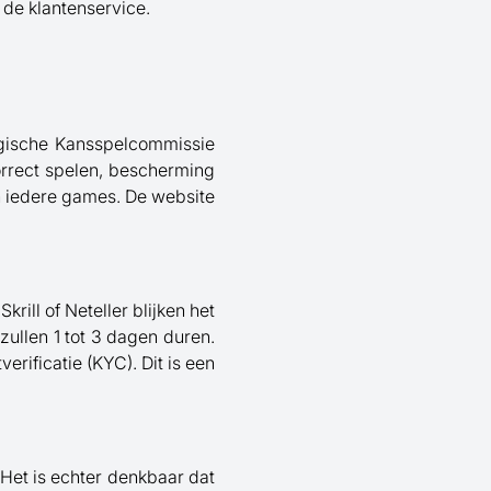
 de klantenservice.
elgische Kansspelcommissie
orrect spelen, bescherming
n iedere games. De website
rill of Neteller blijken het
 zullen 1 tot 3 dagen duren.
rificatie (KYC). Dit is een
 Het is echter denkbaar dat