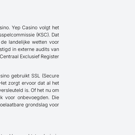
sino. Yep Casino volgt het
nsspelcommissie (KSC). Dat
 de landelijke wetten voor
stigd in externe audits van
Centraal Exclusief Register
asino gebruikt SSL (Secure
Het zorgt ervoor dat al het
ersleuteld is. Of het nu om
lijk voor onbevoegden. Die
 toelaatbare grondslag voor