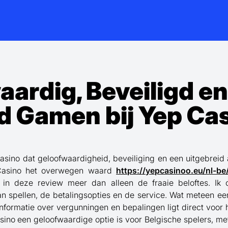
ardig, Beveiligd en
 Gamen bij Yep Cas
asino dat geloofwaardigheid, beveiliging en een uitgebreid
Casino het overwegen waard
https://yepcasinoo.eu/nl-be
 in deze review meer dan alleen de fraaie beloftes. Ik 
an spellen, de betalingsopties en de service. Wat meteen e
 informatie over vergunningen en bepalingen ligt direct voor
sino een geloofwaardige optie is voor Belgische spelers, met