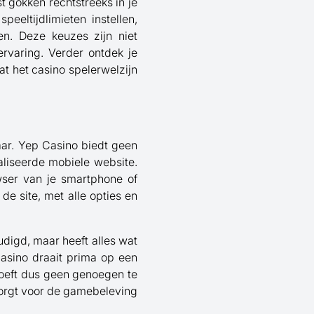
t gokken rechtstreeks in je
peeltijdlimieten instellen,
en. Deze keuzes zijn niet
rvaring. Verder ontdek je
at het casino spelerwelzijn
ar. Yep Casino biedt geen
liseerde mobiele website.
wser van je smartphone of
de site, met alle opties en
udigd, maar heeft alles wat
 Casino draait prima op een
 hoeft dus geen genoegen te
zorgt voor de gamebeleving