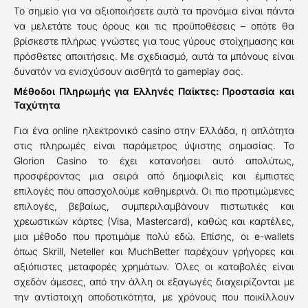
Το σημείο για να αξιοποιήσετε αυτά τα προνόμια είναι πάντα
να μελετάτε τους όρους και τις προϋποθέσεις – οπότε θα
βρίσκεστε πλήρως γνώστες για τους γύρους στοίχημασης και
πρόσθετες απαιτήσεις. Με σχεδιασμό, αυτά τα μπόνους είναι
δυνατόν να ενισχύσουν αισθητά το gameplay σας.
Μέθοδοι Πληρωμής για Ελληνές Παίκτες: Προστασία και
Ταχύτητα
Για ένα online ηλεκτρονικό casino στην Ελλάδα, η απλότητα
στις πληρωμές είναι παράμετρος ύψιστης σημασίας. Το
Glorion Casino το έχει κατανοήσει αυτό απολύτως,
προσφέροντας μια σειρά από δημοφιλείς και έμπιστες
επιλογές που απασχολούμε καθημερινά. Οι πιο προτιμώμενες
επιλογές, βεβαίως, συμπεριλαμβάνουν πιστωτικές και
χρεωστικών κάρτες (Visa, Mastercard), καθώς και καρτέλες,
μια μέθοδο που προτιμάμε πολύ εδώ. Επίσης, οι e-wallets
όπως Skrill, Neteller και MuchBetter παρέχουν γρήγορες και
αξιόπιστες μεταφορές χρημάτων. Όλες οι καταβολές είναι
σχεδόν άμεσες, από την άλλη οι εξαγωγές διαχειρίζονται με
την αντίστοιχη αποδοτικότητα, με χρόνους που ποικίλλουν