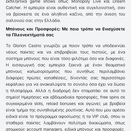
εκπληκτικά game shows όπως Monopoly Live και Dream
Catcher. Η εμπειρία είναι αυθεντική και συγκλονιστική, σαν
να βρίσκεστε σε ένα αληθινό καζίνο, από την άνεση του
σαλονιού σας στην Ελλάδα.
Μπόνους και Προσφορές: Με ποιο τρόπο να Ενισχύσετε
τα Πλεονεκτήματά σας
Το Glorion Casino γνωρίζει με ποιον τρόπο να υποδεικνύει
νέους παίκτες και να επιβραβεύει τους πιστούς, με ένα
σύστημα μπόνους που είναι τόσο φιλότιμο όσο και διαφανές.
Η εισαγωγική σας εμπειρία ξεκινά με έναν θεαματικό
μπόνους καλωσορίσματος που συνήθως περιλαμβάνει
διάφορες πρώτες καταθέσεις, δίνοντάς σας περισσότερο
κεφάλαιο για να ανακαλύψετε το σύνολο όσα έχει να δώσει
η πλατφόρμα. Αλλά η διαδρομή δεν σταματάει σε αυτό το
σημείο! Ημερήσιες και εβδομαδιαία προσφορές, free spins σε
συγκεκριμένα slots, reload bonuses και αγώνες με βραβεία
είναι τμήμα της συνηθισμένης ρουτίνας. Αυτό που μου αρέσει
ειδικά είναι το πρόγραμμα αφοσίωσης ή τα VIP club, όπου οι
σταθεροί παίκτες λαμβάνουν πολύτιμα δικαιώματα, όπως
ατομικούς account managers, ειδικά μπόνους και προσφορές.