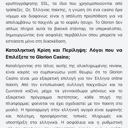
κρυπτογράφησης SSL, τα ίδια που χρησιμοποιούνται από
τράπεζες. Ως Έλληνας παίκτης, η γνώση ότι ένα casino δρα
νόμιμα και διαφανώς είναι η απόλυτη προϋπόθεση για να
απολαμβάνω το παιχνίδι με το κεφάλι ήσυχο. Το Glorion δεν
απλώς πληροί αυτά τα βασικά στάνταρ, τα υπερκαλύπτει,
δημιουργώντας ένα ασφαλές περιβάλλον όπου μπορείτε να
εστιάσετε μόνο στη διασκέδαση.
Καταληκτική Κρίση και Περίληψη: Λόγοι που να
Επιλέξετε το Glorion Casino;
Καταλήγοντας στο τέλος αυτής της ολοκληρωμένης review,
είναι καιρός να συμπυκνώσω γιατί θεωρώ ότι το Glorion
Casino είναι μια εξαιρετική επιλογή για τον Έλληνα online
παίκτη. Από την εντυπωσιακή συλλογή παιχνιδιών και τα
ζωντανά καζίνο, μέχρι τα γενναιόδωρα μπόνους και το
εξαιρετικό πρόγραμμα πιστότητας, κάθε πτυχή της
πλατφόρμας φαίνεται να έχει σχεδιαστεί με τον παίκτη στο
μυαλό. Η προσαρμογή στην ελληνική αγορά είναι εμφανής
και πολύτιμη, προσφέροντας τοπικές πληρωμές και
υποστήριξη στα ελληνικά. Η ασφάλεια και η ρυθμιστική