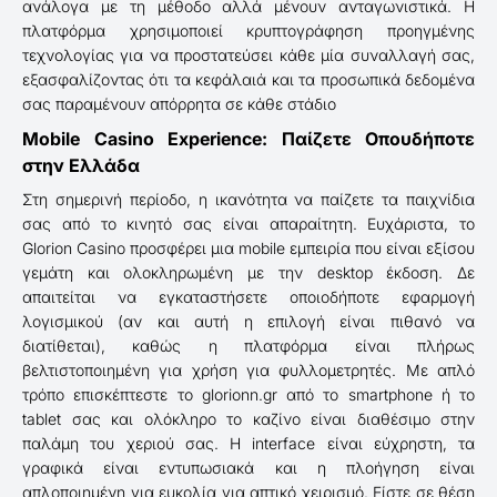
ανάλογα με τη μέθοδο αλλά μένουν ανταγωνιστικά. Η
πλατφόρμα χρησιμοποιεί κρυπτογράφηση προηγμένης
τεχνολογίας για να προστατεύσει κάθε μία συναλλαγή σας,
εξασφαλίζοντας ότι τα κεφάλαιά και τα προσωπικά δεδομένα
σας παραμένουν απόρρητα σε κάθε στάδιο
Mobile Casino Experience: Παίζετε Οπουδήποτε
στην Ελλάδα
Στη σημερινή περίοδο, η ικανότητα να παίζετε τα παιχνίδια
σας από το κινητό σας είναι απαραίτητη. Ευχάριστα, το
Glorion Casino προσφέρει μια mobile εμπειρία που είναι εξίσου
γεμάτη και ολοκληρωμένη με την desktop έκδοση. Δε
απαιτείται να εγκαταστήσετε οποιοδήποτε εφαρμογή
λογισμικού (αν και αυτή η επιλογή είναι πιθανό να
διατίθεται), καθώς η πλατφόρμα είναι πλήρως
βελτιστοποιημένη για χρήση για φυλλομετρητές. Με απλό
τρόπο επισκέπτεστε το glorionn.gr από το smartphone ή το
tablet σας και ολόκληρο το καζίνο είναι διαθέσιμο στην
παλάμη του χεριού σας. Η interface είναι εύχρηστη, τα
γραφικά είναι εντυπωσιακά και η πλοήγηση είναι
απλοποιημένη για ευκολία για απτικό χειρισμό. Είστε σε θέση