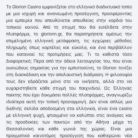
Το Glorion Casino εμφανίζεται στο ελληνικό διαδικτυακό τοπίο
με μια ισχυρή και ανανεωμένη προσέγγιση, προσφέροντας
μια εμπειρία που απευθύνεται απευθείας στην καρδιά του
τοπικού κοινού. Από τη στιγμή που θα εισέλθετε στην
πλατφόρμα, το glorionn.gr, θα παρατηρήσετε αμέσως την
επιμελημένη ελληνική μετάφραση, τις εγχώριες μέθοδος
πληρωμής όπως καρτέλες και εύκολα, και ένα περιβάλλον
που κατανοεί τις προτιμήσεις μας. Τι το καθιστά τόσο
διαφορετικό; Πέρα από την άδεια λειτουργίας του, που είναι
ουσιώδους σημασίας για την εμπιστοσύνη, το Glorion τονίζει
στη διασκέδαση και την απολαυστική διάδραση. Η φιλοσοφία
τους δεν εδράζεται μόνο στο να νικήσετε, αλλά στο να
ευχαριστηθείτε κάθε στιγμή του παιχνιδιού. Ως Έλληνας
παίκτης που έχει δοκιμάσει πολλές πλατφόρμες, αναγνωρίζω
ιδιαίτερα αυτή την τοπική προσαρμογή. Δεν είναι απλώς μια
διεθνής σελίδα αποδοσμένη στα ελληνικά, είναι ένα casino
με ελληνική ψυχή, φτιαγμένο να καλύπτει στις ανάγκες και
τις προσδοκίες των παικτών από την Αθήνα μέχρι τη
Θεσσαλονίκη και κάθε γωνιά της χώρας. Είναι μια
πραγματικά καινοτόμος προσέγγιση που καθιερώνει νέα