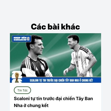
Các bài khác
Tin Tức
Scaloni tự tin trước đại chiến Tây Ban
Nha ở chung kết