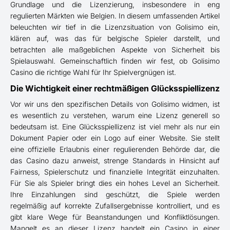
Grundlage und die Lizenzierung, insbesondere in eng
regulierten Märkten wie Belgien. In diesem umfassenden Artikel
beleuchten wir tief in die Lizenzsituation von Golisimo ein,
klären auf, was das für belgische Spieler darstellt, und
betrachten alle maßgeblichen Aspekte von Sicherheit bis
Spielauswahl. Gemeinschaftlich finden wir fest, ob Golisimo
Casino die richtige Wahl für Ihr Spielvergnügen ist.
Die Wichtigkeit einer rechtmäßigen Glücksspiellizenz
Vor wir uns den spezifischen Details von Golisimo widmen, ist
es wesentlich zu verstehen, warum eine Lizenz generell so
bedeutsam ist. Eine Glücksspiellizenz ist viel mehr als nur ein
Dokument Papier oder ein Logo auf einer Website. Sie stellt
eine offizielle Erlaubnis einer regulierenden Behörde dar, die
das Casino dazu anweist, strenge Standards in Hinsicht auf
Fairness, Spielerschutz und finanzielle Integrität einzuhalten.
Für Sie als Spieler bringt dies ein hohes Level an Sicherheit.
Ihre Einzahlungen sind geschützt, die Spiele werden
regelmäßig auf korrekte Zufallsergebnisse kontrolliert, und es
gibt klare Wege für Beanstandungen und Konfliktlösungen.
Mangelt es an dieser Lizenz handelt ein Casino in einer