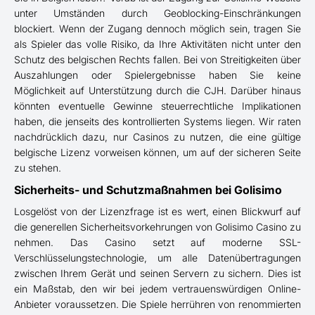
unter Umständen durch Geoblocking-Einschränkungen
blockiert. Wenn der Zugang dennoch möglich sein, tragen Sie
als Spieler das volle Risiko, da Ihre Aktivitäten nicht unter den
Schutz des belgischen Rechts fallen. Bei von Streitigkeiten über
Auszahlungen oder Spielergebnisse haben Sie keine
Möglichkeit auf Unterstützung durch die CJH. Darüber hinaus
könnten eventuelle Gewinne steuerrechtliche Implikationen
haben, die jenseits des kontrollierten Systems liegen. Wir raten
nachdrücklich dazu, nur Casinos zu nutzen, die eine gültige
belgische Lizenz vorweisen können, um auf der sicheren Seite
zu stehen.
Sicherheits- und Schutzmaßnahmen bei Golisimo
Losgelöst von der Lizenzfrage ist es wert, einen Blickwurf auf
die generellen Sicherheitsvorkehrungen von Golisimo Casino zu
nehmen. Das Casino setzt auf moderne SSL-
Verschlüsselungstechnologie, um alle Datenübertragungen
zwischen Ihrem Gerät und seinen Servern zu sichern. Dies ist
ein Maßstab, den wir bei jedem vertrauenswürdigen Online-
Anbieter voraussetzen. Die Spiele herrühren von renommierten