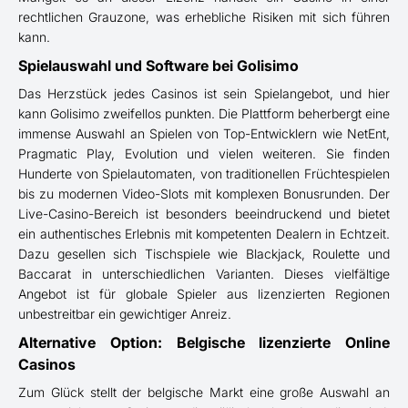
rechtlichen Grauzone, was erhebliche Risiken mit sich führen
kann.
Spielauswahl und Software bei Golisimo
Das Herzstück jedes Casinos ist sein Spielangebot, und hier
kann Golisimo zweifellos punkten. Die Plattform beherbergt eine
immense Auswahl an Spielen von Top-Entwicklern wie NetEnt,
Pragmatic Play, Evolution und vielen weiteren. Sie finden
Hunderte von Spielautomaten, von traditionellen Früchtespielen
bis zu modernen Video-Slots mit komplexen Bonusrunden. Der
Live-Casino-Bereich ist besonders beeindruckend und bietet
ein authentisches Erlebnis mit kompetenten Dealern in Echtzeit.
Dazu gesellen sich Tischspiele wie Blackjack, Roulette und
Baccarat in unterschiedlichen Varianten. Dieses vielfältige
Angebot ist für globale Spieler aus lizenzierten Regionen
unbestreitbar ein gewichtiger Anreiz.
Alternative Option: Belgische lizenzierte Online
Casinos
Zum Glück stellt der belgische Markt eine große Auswahl an