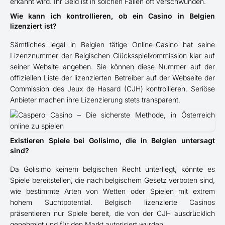
erkannt wird. Ihr Geld ist in solchen Fällen oft verschwunden.
Wie kann ich kontrollieren, ob ein Casino in Belgien
lizenziert ist?
Sämtliches legal in Belgien tätige Online-Casino hat seine
Lizenznummer der Belgischen Glücksspielkommission klar auf
seiner Website angeben. Sie können diese Nummer auf der
offiziellen Liste der lizenzierten Betreiber auf der Webseite der
Commission des Jeux de Hasard (CJH) kontrollieren. Seriöse
Anbieter machen ihre Lizenzierung stets transparent.
Existieren Spiele bei Golisimo, die in Belgien untersagt
sind?
Da Golisimo keinem belgischen Recht unterliegt, könnte es
Spiele bereitstellen, die nach belgischem Gesetz verboten sind,
wie bestimmte Arten von Wetten oder Spielen mit extrem
hohem Suchtpotential. Belgisch lizenzierte Casinos
präsentieren nur Spiele bereit, die von der CJH ausdrücklich
genehmigt und für den Markt autorisiert wurden.