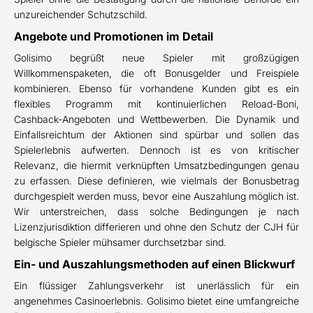
unzureichender Schutzschild.
Angebote und Promotionen im Detail
Golisimo begrüßt neue Spieler mit großzügigen
Willkommenspaketen, die oft Bonusgelder und Freispiele
kombinieren. Ebenso für vorhandene Kunden gibt es ein
flexibles Programm mit kontinuierlichen Reload-Boni,
Cashback-Angeboten und Wettbewerben. Die Dynamik und
Einfallsreichtum der Aktionen sind spürbar und sollen das
Spielerlebnis aufwerten. Dennoch ist es von kritischer
Relevanz, die hiermit verknüpften Umsatzbedingungen genau
zu erfassen. Diese definieren, wie vielmals der Bonusbetrag
durchgespielt werden muss, bevor eine Auszahlung möglich ist.
Wir unterstreichen, dass solche Bedingungen je nach
Lizenzjurisdiktion differieren und ohne den Schutz der CJH für
belgische Spieler mühsamer durchsetzbar sind.
Ein- und Auszahlungsmethoden auf einen Blickwurf
Ein flüssiger Zahlungsverkehr ist unerlässlich für ein
angenehmes Casinoerlebnis. Golisimo bietet eine umfangreiche