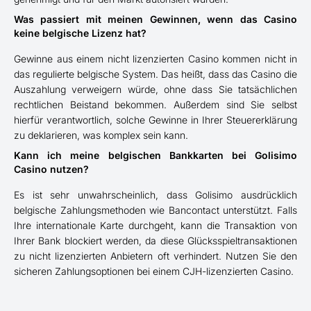
Was passiert mit meinen Gewinnen, wenn das Casino
keine belgische Lizenz hat?
Gewinne aus einem nicht lizenzierten Casino kommen nicht in
das regulierte belgische System. Das heißt, dass das Casino die
Auszahlung verweigern würde, ohne dass Sie tatsächlichen
rechtlichen Beistand bekommen. Außerdem sind Sie selbst
hierfür verantwortlich, solche Gewinne in Ihrer Steuererklärung
zu deklarieren, was komplex sein kann.
Kann ich meine belgischen Bankkarten bei Golisimo
Casino nutzen?
Es ist sehr unwahrscheinlich, dass Golisimo ausdrücklich
belgische Zahlungsmethoden wie Bancontact unterstützt. Falls
Ihre internationale Karte durchgeht, kann die Transaktion von
Ihrer Bank blockiert werden, da diese Glücksspieltransaktionen
zu nicht lizenzierten Anbietern oft verhindert. Nutzen Sie den
sicheren Zahlungsoptionen bei einem CJH-lizenzierten Casino.