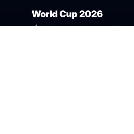
World Cup 2026
Nơi thế giới cùng chung nhịp
đập bóng đá.
Fan Zone
Theo nhịp kèo World
Cup
Media
Bảng xếp hạng
Đội tuyển
Tin tức