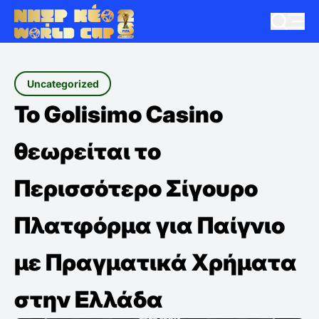
Uncategorized
Το Golisimo Casino
θεωρείται το
Περισσότερο Σίγουρο
Πλατφόρμα για Παίγνιο
με Πραγματικά Χρήματα
στην Ελλάδα