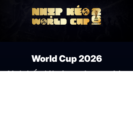
World Cup 2026
Nơi thế giới cùng chung nhịp
đập bóng đá.
Fan Zone
Theo nhịp kèo World
Cup