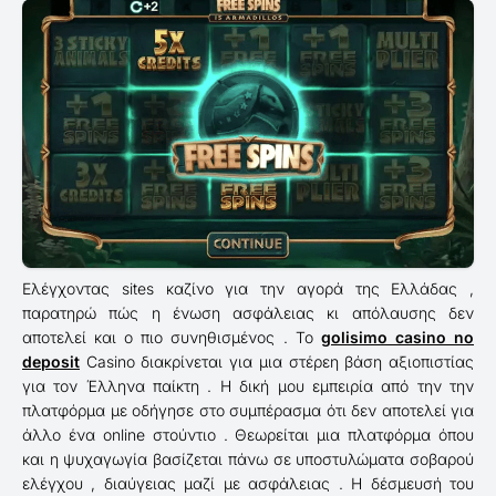
Ελέγχοντας sites καζίνο για την αγορά της Ελλάδας ,
παρατηρώ πώς η ένωση ασφάλειας κι απόλαυσης δεν
αποτελεί και ο πιο συνηθισμένος . Το
golisimo casino no
deposit
Casino διακρίνεται για μια στέρεη βάση αξιοπιστίας
για τον Έλληνα παίκτη . Η δική μου εμπειρία από την την
πλατφόρμα με οδήγησε στο συμπέρασμα ότι δεν αποτελεί για
άλλο ένα online στούντιο . Θεωρείται μια πλατφόρμα όπου
και η ψυχαγωγία βασίζεται πάνω σε υποστυλώματα σοβαρού
ελέγχου , διαύγειας μαζί με ασφάλειας . Η δέσμευσή του