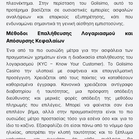
πλεονέκτημα. Στην περίσταση του Golisimo, αυτό το
προτέρημα βασίζεται σε ουσιαστικές εμπειρίες ασφαλών
αναλήψεων και επαρκούς εξυπηρέτησης, κάτι που
ενδυναμώνει σημαντικά τη γενική αίσθηση εμπιστοσύνης.
Μέθοδοι Επαλήθευσης Λογαριασμού και
Απόσυρσης Κεφαλαίων
Ένα από τα πιο ουσιώδη μέτρα για την ασφάλεια των
πραγματικών χρημάτων είναι η διαδικασία επαλήθευσης του
λογαριασμού (KYC – Know Your Customer). Το Golisimo
Casino την υλοποιεί με σαφήνεια και επαγγελματική
προσέγγιση. Χρειάζεται από τους παίκτες να καταθέσουν
καθορισμένα έγγραφα. Κανονικά χρειάζεσαι αντίγραφο
διαβατηρίου ή ταυτότητας, μια πρόσφατη απόδειξη
διεύθυνσης και μερικές φορές απόδειξη της μεθόδου
πληρωμής που επιλέγεις. Μπορεί να φαίνεται σαν ένα
επιπλέον βήμα, αλλά στην πραγματικότητα είναι το πιο
ουσιώδες μέτρο προστασίας τόσο για εσένα όσο και για το
ίδιο το καζίνο. Εξασφαλίζει ότι είσαι πάνω από το νόμιμο όριο
ηλικίας, αποτρέπει την κλοπή ταυτότητας και το ξέπλυμα
χρήματος, και εγγυάται ότι κάθε ανάληψη θα