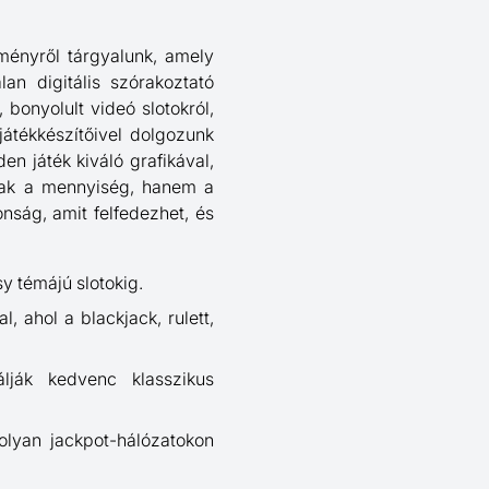
ményről tárgyalunk, amely
an digitális szórakoztató
 bonyolult videó slotokról,
játékkészítőivel dolgozunk
en játék kiváló grafikával,
csak a mennyiség, hanem a
nság, amit felfedezhet, és
sy témájú slotokig.
, ahol a blackjack, rulett,
álják kedvenc klasszikus
olyan jackpot-hálózatokon