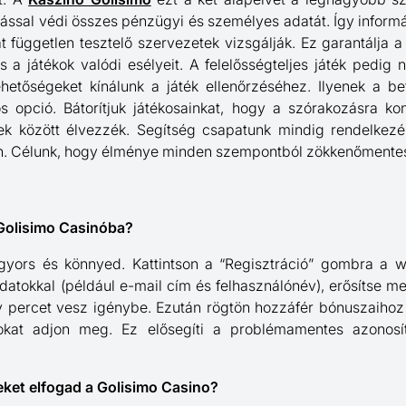
ással védi összes pénzügyi és személyes adatát. Így informá
t független tesztelő szervezetek vizsgálják. Ez garantálja 
 a játékok valódi esélyeit. A felelősségteljes játék pedig 
hetőségeket kínálunk a játék ellenőrzéséhez. Ilyenek a befi
s opció. Bátorítjuk játékosainkat, hogy a szórakozásra kon
k között élvezzék. Segítség csapatunk mindig rendelkezé
n. Célunk, hogy élménye minden szempontból zökkenőmentes
 Golisimo Casinóba?
 gyors és könnyed. Kattintson a “Regisztráció” gombra a we
atokkal (például e-mail cím és felhasználónév), erősítse me
 percet vesz igénybe. Ezután rögtön hozzáfér bónuszaihoz 
okat adjon meg. Ez elősegíti a problémamentes azonos
eket elfogad a Golisimo Casino?