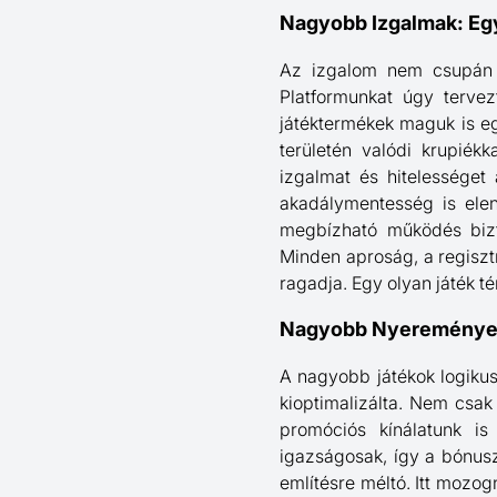
Nagyobb Izgalmak: Eg
Az izgalom nem csupán a
Platformunkat úgy terve
játéktermékek maguk is e
területén valódi krupiék
izgalmat és hitelességet
akadálymentesség is elen
megbízható működés bizto
Minden aproság, a regisztr
ragadja. Egy olyan játék té
Nagyobb Nyereménye
A nagyobb játékok logik
kioptimalizálta. Nem csak
promóciós kínálatunk is 
igazságosak, így a bónusz
említésre méltó. Itt moz