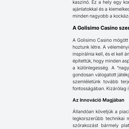
kaszinó. Ez a hely egy k
ajánlatokkal és a kiemelke
minden nagyobb a kockázat
A Golisimo Casino sze
A Golisimo Casino mögött 
hoztunk létre. A véleményü
inspirálnia kell, és el kel
építettük, hogy minden asp
a különlegesség. A “nagy
gondosan válogatott játék
szemléletünk tovább terj
fontosságában. Kizárólag í
Az Innováció Magjában
Állandóan követjük a pia
legkorszerűbb technikai
szórakozást bármely platf