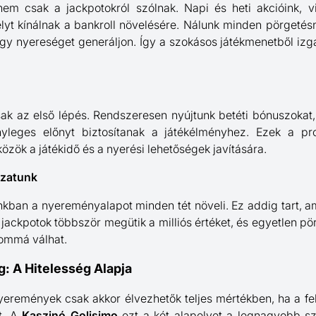
em csak a jackpotokról szólnak. Napi és heti akcióink, vi
lyt kínálnak a bankroll növelésére. Nálunk minden pörgeté
gy nyereséget generáljon. Így a szokásos játékmenetből i
k az első lépés. Rendszeresen nyújtunk betéti bónuszokat,
nyleges előnyt biztosítanak a játékélményhez. Ezek a pr
özök a játékidő és a nyerési lehetőségek javítására.
ózatunk
inkban a nyereményalapot minden tét növeli. Ez addig tart, a
a jackpotok többször megütik a milliós értéket, és egyetlen p
lommá válhat.
: A Hitelesség Alapja
yeremények csak akkor élvezhetők teljes mértékben, ha a fe
t. A
Kaszinó Golisimo
ezt a két alapelvet a legnagyobb szi