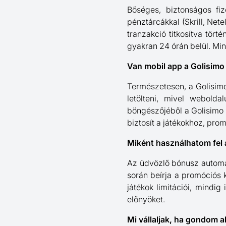
Bőséges, biztonságos fiz
pénztárcákkal (Skrill, Net
tranzakció titkosítva törté
gyakran 24 órán belül. Mi
Van mobil app a Golisim
Természetesen, a Golisimo
letölteni, mivel webold
böngészőjéből a Golisimo 
biztosít a játékokhoz, pro
Miként használhatom fel
Az üdvözlő bónusz automati
során beírja a promóciós 
játékok limitációi, mindig
előnyöket.
Mi vállaljak, ha gondom a