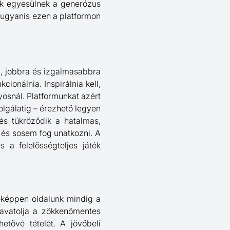
ok egyesülnek a generózus
, ugyanis ezen a platformon
a, jobbra és izgalmasabbra
ionálnia. Inspirálnia kell,
nyosnál. Platformunkat azért
olgálatig – érezhető legyen
és tükröződik a hatalmas,
 és sosem fog unatkozni. A
 a felelősségteljes játék
eképpen oldalunk mindig a
avatolja a zökkenőmentes
hetővé tételét. A jövőbeli