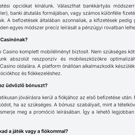
etési opciókat kínálunk. Választhat bankkártyás módszerr
eller), banki átutalás formájában, vagy számos különféle fizet
nik. A befizetések általában azonnaliak, a kifizetések pedig 
nden egyes módszer precíz leírását a pénzügyi rovatban lelhe
o Casinónak?
 Casino komplett mobilélményt biztosít. Nem szükséges köt
alunk abszolút reszponzív és mobileszközökre optimalizá
Casino oldalára. A platform önállóan alkalmazkodik készüléké
móciókhoz és fiókkezeléshez.
 az üdvözlő bónuszt?
kusan jóváírásra kerül a fiókjához az első befizetése után. 
kódot, ha az szükséges. A bónusz szabályait, mint a tételk
 ismerje meg a promóció leírásában. Így a lehető legjobban 
kad a játék vagy a fiókommal?