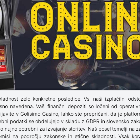
kladnost zelo konkretne posledice. Vsi naši izplačilni odsto
jasno navedena. Vaši finančni depoziti so ločeni od operativ
ijavite v Golisimo Casino, lahko ste prepričani, da je plat
ebni podatki se obdelujejo v skladu z GDPR in slovensko zako
so nujno potrebni za izvajanje storitev. Naš posel temelji na
isi na področju zakonske in etične skladnosti. Vsak kor