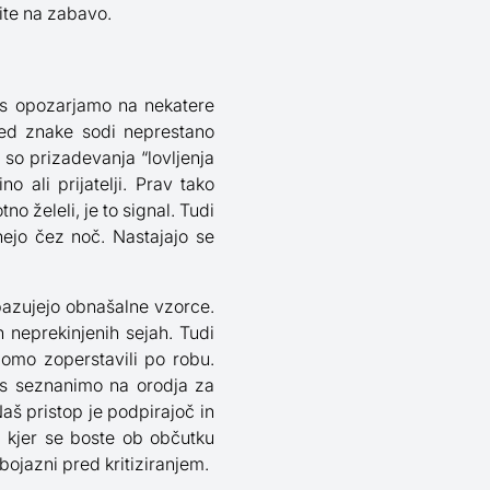
čite na zabavo.
as opozarjamo na nekatere
Med znake sodi neprestano
 so prizadevanja “lovljenja
 ali prijatelji. Prav tako
no želeli, je to signal. Tudi
nejo čez noč. Nastajajo se
opazujejo obnašalne vzorce.
ih neprekinjenih sejah. Tudi
omo zoperstavili po robu.
as seznanimo na orodja za
š pristop je podpirajoč in
, kjer se boste ob občutku
bojazni pred kritiziranjem.