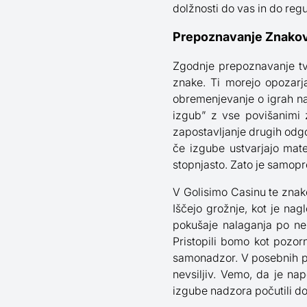
dolžnosti do vas in do regu
Prepoznavanje Znakov
Zgodnje prepoznavanje tv
znake. Ti morejo opozarj
obremenjevanje o igrah na 
izgub” z vse povišanimi z
zapostavljanje drugih odgovo
če izgube ustvarjajo mate
stopnjasto. Zato je samo
V Golisimo Casinu te znake
Iščejo grožnje, kot je nagl
pokušaje nalaganja po ne
Pristopili bomo kot pozo
samonadzor. V posebnih pr
nevsiljiv. Vemo, da je na
izgube nadzora počutili dov