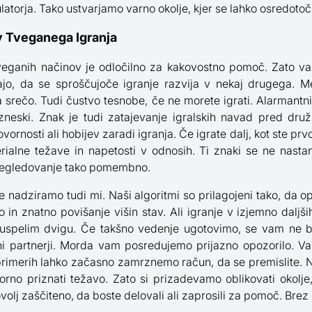
latorja. Tako ustvarjamo varno okolje, kjer se lahko osredoto
 Tveganega Igranja
eganih načinov je odločilno za kakovostno pomoč. Zato v
ajo, da se sproščujoče igranje razvija v nekaj drugega. 
srečo. Tudi čustvo tesnobe, če ne morete igrati. Alarmantni
neski. Znak je tudi zatajevanje igralskih navad pred družino
rnosti ali hobijev zaradi igranja. Če igrate dalj, kot ste prvot
rialne težave in napetosti v odnosih. Ti znaki se ne nasta
pregledovanje tako pomembno.
 nadziramo tudi mi. Naši algoritmi so prilagojeni tako, da 
o in znatno povišanje višin stav. Ali igranje v izjemno daljš
uspelim dvigu. Če takšno vedenje ugotovimo, se vam ne b
rni partnerji. Morda vam posredujemo prijazno opozorilo. V
imerih lahko začasno zamrznemo račun, da se premislite. Na
porno priznati težavo. Zato si prizadevamo oblikovati okolje
olj zaščiteno, da boste delovali ali zaprosili za pomoč. Brez 