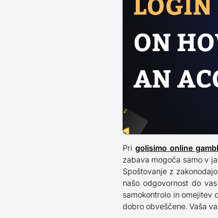
Pri
golisimo online gambl
zabava mogoča samo v jasn
Spoštovanje z zakonodajo 
našo odgovornost do vas 
samokontrolo in omejitev 
dobro obveščene. Vaša varn