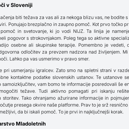
i v Sloveniji
čenja biti težava za vas ali za nekoga blizu vas, ne bodite s
 viri. Ponujajo brezplačno in zaupno pomoč. Kot prvo točko p
 pomoč in svetovanje, ki jo vodi NIJZ. Ta linija je namen
meli pogovor s strokovnjakom. Poleg tega so aktivne speciali
udijo osebne ali skupinske terapije. Pomembno je vedeti, 
odgovorna odločitev za prevzem nadzora nad življenjem. M
oči. Lahko pa vas usmerimo v pravo smer.
 pri usmerjanju igralcev. Zato smo na spletni strani v raz
bne kontaktne podatke slovenskih ustanov. Te ustanove se 
o samoizključitev, vam bomo te informacije posredovali še en
ogočiti težave. Tudi aktivno pomagati pri iskanju rešite
h storitev. Tako ohranjamo ažurirane informacije in pojmuje
očutje presega okvire naše platforme. Prav to je srž resnič
mežljivi, da bi iskali pomoč. To je prvi in najključnejši korak.
arstvo Mladoletnih