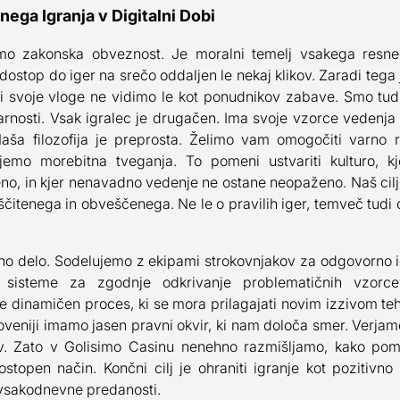
a Igranja v Digitalni Dobi
o zakonska obveznost. Je moralni temelj vsakega resneg
dostop do iger na srečo oddaljen le nekaj klikov. Zaradi tega
svoje vloge ne vidimo le kot ponudnikov zabave. Smo tudi z
rnosti. Vsak igralec je drugačen. Ima svoje vzorce vedenja 
aša filozofija je preprosta. Želimo vam omogočiti varno ra
emo morebitna tveganja. To pomeni ustvariti kulturo, kj
o, in kjer nenavadno vedenje ne ostane neopaženo. Naš cilj 
ščitenega in obveščenega. Ne le o pravilih iger, temveč tudi
no delo. Sodelujemo z ekipami strokovnjakov za odgovorno i
o sisteme za zgodnje odkrivanje problematičnih vzorce
Je dinamičen proces, ki se mora prilagajati novim izzivom te
oveniji imamo jasen pravni okvir, ki nam določa smer. Verjam
ev. Zato v Golisimo Casinu nenehno razmišljamo, kako po
 dostopen način. Končni cilj je ohraniti igranje kot pozitivn
vsakodnevne predanosti.