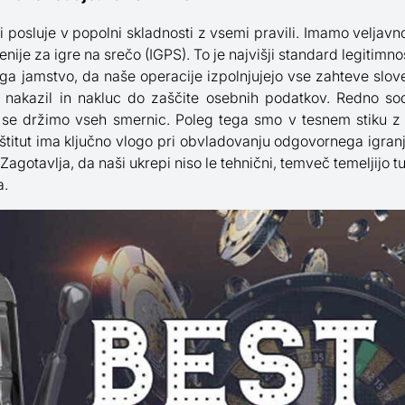
 posluje v popolni skladnosti z vsemi pravili. Imamo veljavno 
ije za igre na srečo (IGPS). To je najvišji standard legitimnost
troga jamstvo, da naše operacije izpolnjujejo vse zahteve sl
 nakazil in nakluc do zaščite osebnih podatkov. Redno so
 se držimo vseh smernic. Poleg tega smo v tesnem stiku z 
nštitut ima ključno vlogo pri obvladovanju odgovornega igran
gotavlja, da naši ukrepi niso le tehnični, temveč temeljijo t
a.