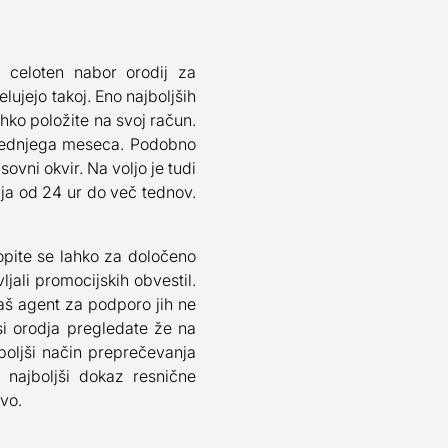
 celoten nabor orodij za
ujejo takoj. Eno najboljših
hko položite na svoj račun.
slednjega meseca. Podobno
vni okvir. Na voljo je tudi
ja od 24 ur do več tednov.
opite se lahko za določeno
jali promocijskih obvestil.
naš agent za podporo jih ne
i orodja pregledate že na
jboljši način preprečevanja
 najboljši dokaz resnične
avo.