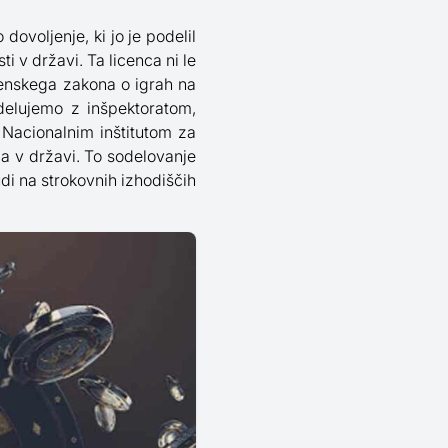
dovoljenje, ki jo je podelil
i v državi. Ta licenca ni le
ovenskega zakona o igrah na
delujemo z inšpektoratom,
Nacionalnim inštitutom za
ja v državi. To sodelovanje
udi na strokovnih izhodiščih