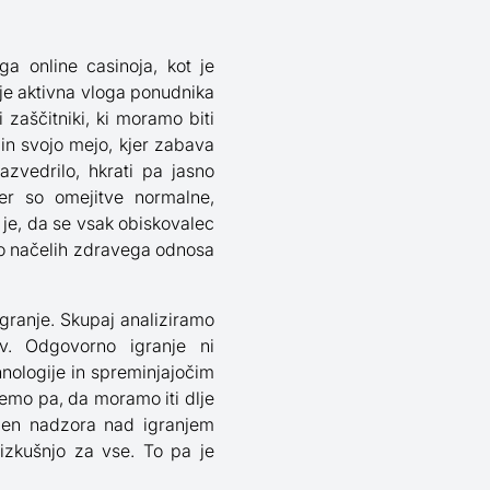
a online casinoja, kot je
 je aktivna vloga ponudnika
aščitniki, ki moramo biti
in svojo mejo, kjer zabava
zvedrilo, hkrati pa jasno
er so omejitve normalne,
je, da se vsak obiskovalec
 o načelih zdravega odnosa
granje. Skupaj analiziramo
v. Odgovorno igranje ni
hnologije in spreminjajočim
emo pa, da moramo iti dlje
men nadzora nad igranjem
o izkušnjo za vse. To pa je