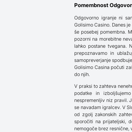
Pomembnost Odgovorneg
Odgovorno igranje ni sam
Golisimo Casino. Danes je 
še posebej pomembna. Mi 
pozorni na morebitne neva
lahko postane tvegana. N
prepoznavamo in ublažuj
samopreverjanje spodbujen
Golisimo Casina počuti za
do njih.
V praksi to zahteva neneh
podatke in izboljšujem
nespremenljiv niz pravil. 
se navadam igralcev. V Sl
od zgolj zakonskih zaht
sporočiti na prijateljski,
nemogoče brez resnične, 