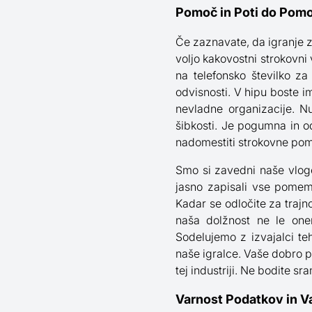
Pomoč in Poti do Pomoč
Če zaznavate, da igranje za
voljo kakovostni strokovni
na telefonsko številko za
odvisnosti. V hipu boste i
nevladne organizacije. N
šibkosti. Je pogumna in 
nadomestiti strokovne pom
Smo si zavedni naše vloge
jasno zapisali vse pomem
Kadar se odločite za trajn
naša dolžnost ne le onem
Sodelujemo z izvajalci te
naše igralce. Vaše dobro p
tej industriji. Ne bodite sra
Varnost Podatkov in V