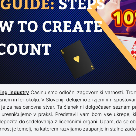
ing industry
Casinu smo odločni zagovorniki varnosti. Trd
em in fer okolju. V Sloveniji delujemo z izjemnim spoštovan
je za nas osnovna stvar. Ta članek ni dolgočasen seznam pra
uresničujemo v praksi. Predstavil vam bom vse ukrepe, ki
depozita do sodelovanja z licenčnimi organi. Upam, da se ob 
ost je temelj, na katerem razvijamo zaupanje in stalno zado