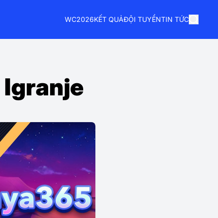
WC2026
KẾT QUẢ
ĐỘI TUYỂN
TIN TỨC
Igranje