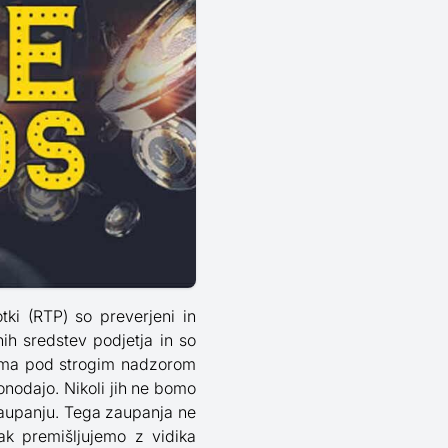
tki (RTP) so preverjeni in
nih sredstev podjetja in so
forma pod strogim nadzorom
nodajo. Nikoli jih ne bomo
 zaupanju. Tega zaupanja ne
ak premišljujemo z vidika