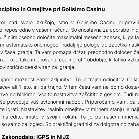
iplino in Omejitve pri Golisimo Casinu
or nad svojo izkušnjo, smo v Golisimo Casinu pripravili
o neposredno v vašem računu. So enostavna za uporabo in del
a. Z njim osebno določite maksimalni mesečni znesek, ki ga la
tem avtomatsko onemogoči nadaljnje pologe do začetka na
ev časa igranja. Ta vam pomaga držati predhodno določen časo
 To je tako imenovano “cooling-off” obdobje, ki lahko vztra
ovizorično deaktiviran za igranje.
ujamo možnost Samoizključitve. To je trajna odločitev. Odkl
ev ali 1 leto, ali pa trajno. V tem času vam ne bomo dostavl
ve bo blokiran. Vse te nastavitve zaščitite z geslom. Tudi 
o še povečuje vaš avtonomni nadzor. Priporočamo vam, da s
e igrati. Nastavitev realnih omejitev v mirnem stanju je na
 naredite, imate v svojih rokah. To je po našem mnenju
niso samo za izgled. So praktični gradniki za dolgotrajno zab
 Zakonodajo: IGPS in NIJZ