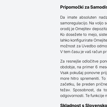
Pripomočki za Samodisc
Da imate absoluten nadz
samoregulacijo. Na voljo s
orodij je Omejitev depozit
Ko dosežete to mejo, sis
lahko konfigurirate Omejit
možnost za Uvedbo odmora.
V tem času je vaš račun pr
Za resnejše odločitve pon
obdobje, na primer 6 mesec
Vsak pokušaj ponovne prija
more hitro spremeniti. T
začetku, še preden pričnet
težav. Sposobnost, da to
odgovornosti. Te funkcije 
Skladnost s Slovensko