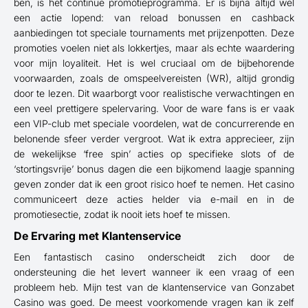
ben, is het continue promotieprogramma. Er is bijna altijd wel
een actie lopend: van reload bonussen en cashback
aanbiedingen tot speciale tournaments met prijzenpotten. Deze
promoties voelen niet als lokkertjes, maar als echte waardering
voor mijn loyaliteit. Het is wel cruciaal om de bijbehorende
voorwaarden, zoals de omspeelvereisten (WR), altijd grondig
door te lezen. Dit waarborgt voor realistische verwachtingen en
een veel prettigere spelervaring. Voor de ware fans is er vaak
een VIP-club met speciale voordelen, wat de concurrerende en
belonende sfeer verder vergroot. Wat ik extra apprecieer, zijn
de wekelijkse ‘free spin’ acties op specifieke slots of de
‘stortingsvrije’ bonus dagen die een bijkomend laagje spanning
geven zonder dat ik een groot risico hoef te nemen. Het casino
communiceert deze acties helder via e-mail en in de
promotiesectie, zodat ik nooit iets hoef te missen.
De Ervaring met Klantenservice
Een fantastisch casino onderscheidt zich door de
ondersteuning die het levert wanneer ik een vraag of een
probleem heb. Mijn test van de klantenservice van Gonzabet
Casino was goed. De meest voorkomende vragen kan ik zelf