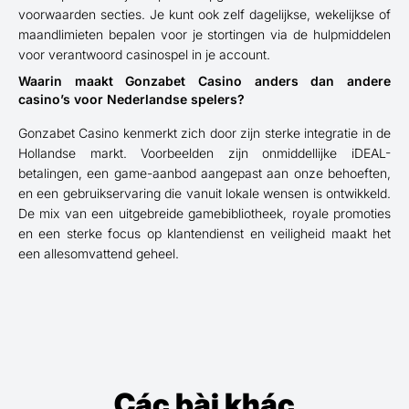
voorwaarden secties. Je kunt ook zelf dagelijkse, wekelijkse of
maandlimieten bepalen voor je stortingen via de hulpmiddelen
voor verantwoord casinospel in je account.
Waarin maakt Gonzabet Casino anders dan andere
casino’s voor Nederlandse spelers?
Gonzabet Casino kenmerkt zich door zijn sterke integratie in de
Hollandse markt. Voorbeelden zijn onmiddellijke iDEAL-
betalingen, een game-aanbod aangepast aan onze behoeften,
en een gebruikservaring die vanuit lokale wensen is ontwikkeld.
De mix van een uitgebreide gamebibliotheek, royale promoties
en een sterke focus op klantendienst en veiligheid maakt het
een allesomvattend geheel.
Các bài khác