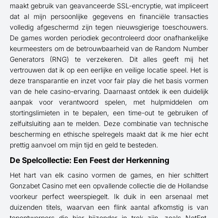
maakt gebruik van geavanceerde SSL-encryptie, wat impliceert
dat al mijn persoonlijke gegevens en financiële transacties
volledig afgeschermd zijn tegen nieuwsgierige toeschouwers.
De games worden periodiek gecontroleerd door onafhankelijke
keurmeesters om de betrouwbaarheid van de Random Number
Generators (RNG) te verzekeren. Dit alles geeft mij het
vertrouwen dat ik op een eerlijke en veilige locatie speel. Het is
deze transparantie en inzet voor fair play die het basis vormen
van de hele casino-ervaring. Daarnaast ontdek ik een duidelijk
aanpak voor verantwoord spelen, met hulpmiddelen om
stortingslimieten in te bepalen, een time-out te gebruiken of
zelfuitsluiting aan te melden. Deze combinatie van technische
bescherming en ethische spelregels maakt dat ik me hier echt
prettig aanvoel om mijn tijd en geld te besteden.
De Spelcollectie: Een Feest der Herkenning
Het hart van elk casino vormen de games, en hier schittert
Gonzabet Casino met een opvallende collectie die de Hollandse
voorkeur perfect weerspiegelt. Ik duik in een arsenaal met
duizenden titels, waarvan een flink aantal afkomstig is van
topontwerpers die hier bijzonder in trek zijn, zoals NetEnt,