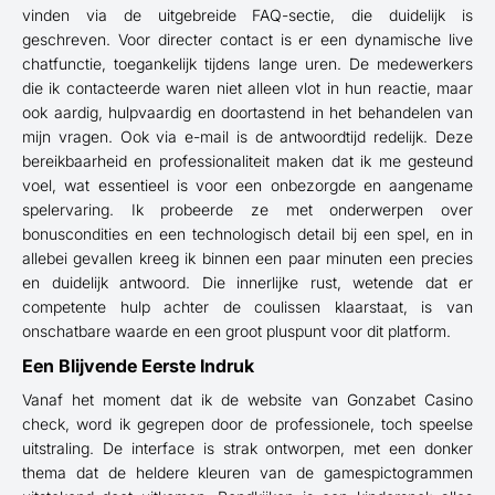
vinden via de uitgebreide FAQ-sectie, die duidelijk is
geschreven. Voor directer contact is er een dynamische live
chatfunctie, toegankelijk tijdens lange uren. De medewerkers
die ik contacteerde waren niet alleen vlot in hun reactie, maar
ook aardig, hulpvaardig en doortastend in het behandelen van
mijn vragen. Ook via e-mail is de antwoordtijd redelijk. Deze
bereikbaarheid en professionaliteit maken dat ik me gesteund
voel, wat essentieel is voor een onbezorgde en aangename
spelervaring. Ik probeerde ze met onderwerpen over
bonuscondities en een technologisch detail bij een spel, en in
allebei gevallen kreeg ik binnen een paar minuten een precies
en duidelijk antwoord. Die innerlijke rust, wetende dat er
competente hulp achter de coulissen klaarstaat, is van
onschatbare waarde en een groot pluspunt voor dit platform.
Een Blijvende Eerste Indruk
Vanaf het moment dat ik de website van Gonzabet Casino
check, word ik gegrepen door de professionele, toch speelse
uitstraling. De interface is strak ontworpen, met een donker
thema dat de heldere kleuren van de gamespictogrammen