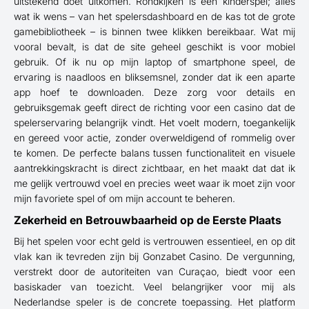
uitstekend doet uitkomen. Rondkijken is een kinderspel; alles
wat ik wens – van het spelersdashboard en de kas tot de grote
gamebibliotheek – is binnen twee klikken bereikbaar. Wat mij
vooral bevalt, is dat de site geheel geschikt is voor mobiel
gebruik. Of ik nu op mijn laptop of smartphone speel, de
ervaring is naadloos en bliksemsnel, zonder dat ik een aparte
app hoef te downloaden. Deze zorg voor details en
gebruiksgemak geeft direct de richting voor een casino dat de
spelerservaring belangrijk vindt. Het voelt modern, toegankelijk
en gereed voor actie, zonder overweldigend of rommelig over
te komen. De perfecte balans tussen functionaliteit en visuele
aantrekkingskracht is direct zichtbaar, en het maakt dat dat ik
me gelijk vertrouwd voel en precies weet waar ik moet zijn voor
mijn favoriete spel of om mijn account te beheren.
Zekerheid en Betrouwbaarheid op de Eerste Plaats
Bij het spelen voor echt geld is vertrouwen essentieel, en op dit
vlak kan ik tevreden zijn bij Gonzabet Casino. De vergunning,
verstrekt door de autoriteiten van Curaçao, biedt voor een
basiskader van toezicht. Veel belangrijker voor mij als
Nederlandse speler is de concrete toepassing. Het platform