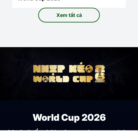
Xem tất cả
World Cup 2026
Nơi thế giới cùng chung nhịp