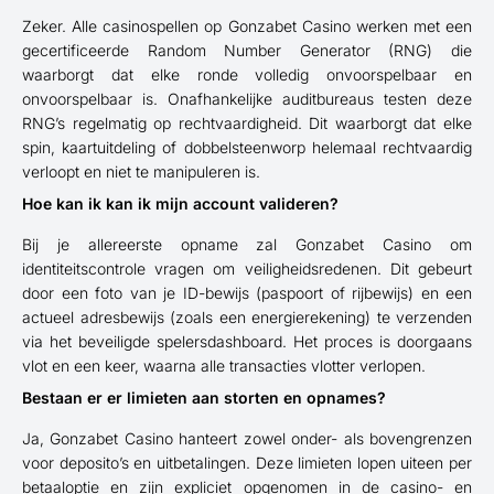
Zeker. Alle casinospellen op Gonzabet Casino werken met een
gecertificeerde Random Number Generator (RNG) die
waarborgt dat elke ronde volledig onvoorspelbaar en
onvoorspelbaar is. Onafhankelijke auditbureaus testen deze
RNG’s regelmatig op rechtvaardigheid. Dit waarborgt dat elke
spin, kaartuitdeling of dobbelsteenworp helemaal rechtvaardig
verloopt en niet te manipuleren is.
Hoe kan ik kan ik mijn account valideren?
Bij je allereerste opname zal Gonzabet Casino om
identiteitscontrole vragen om veiligheidsredenen. Dit gebeurt
door een foto van je ID-bewijs (paspoort of rijbewijs) en een
actueel adresbewijs (zoals een energierekening) te verzenden
via het beveiligde spelersdashboard. Het proces is doorgaans
vlot en een keer, waarna alle transacties vlotter verlopen.
Bestaan er er limieten aan storten en opnames?
Ja, Gonzabet Casino hanteert zowel onder- als bovengrenzen
voor deposito’s en uitbetalingen. Deze limieten lopen uiteen per
betaaloptie en zijn expliciet opgenomen in de casino- en