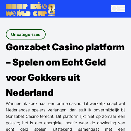
Uncategorized
Gonzabet Casino platform
– Spelen om Echt Geld
voor Gokkers uit
Nederland
Wanneer ik zoek naar een online casino dat werkelijk snapt wat
Nederlandse spelers verlangen, dan stuit ik onvermijdelijk bij
Gonzabet Casino terecht. Dit platform lijkt niet op zomaar een
goksite; het is een energieke locatie waar de opwinding van
echt geld spelen uitstekend samengaat met een