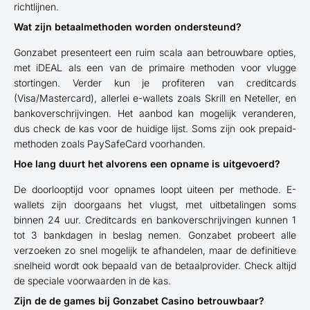
richtlijnen.
Wat zijn betaalmethoden worden ondersteund?
Gonzabet presenteert een ruim scala aan betrouwbare opties,
met iDEAL als een van de primaire methoden voor vlugge
stortingen. Verder kun je profiteren van creditcards
(Visa/Mastercard), allerlei e-wallets zoals Skrill en Neteller, en
bankoverschrijvingen. Het aanbod kan mogelijk veranderen,
dus check de kas voor de huidige lijst. Soms zijn ook prepaid-
methoden zoals PaySafeCard voorhanden.
Hoe lang duurt het alvorens een opname is uitgevoerd?
De doorlooptijd voor opnames loopt uiteen per methode. E-
wallets zijn doorgaans het vlugst, met uitbetalingen soms
binnen 24 uur. Creditcards en bankoverschrijvingen kunnen 1
tot 3 bankdagen in beslag nemen. Gonzabet probeert alle
verzoeken zo snel mogelijk te afhandelen, maar de definitieve
snelheid wordt ook bepaald van de betaalprovider. Check altijd
de speciale voorwaarden in de kas.
Zijn de de games bij Gonzabet Casino betrouwbaar?