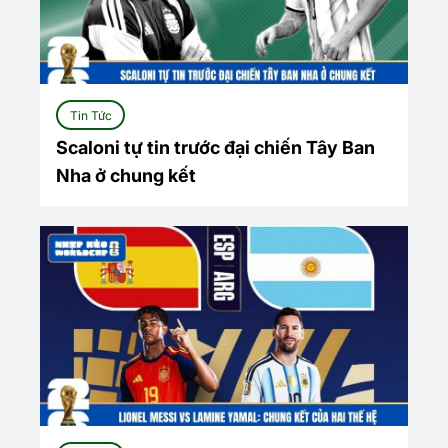
Tin Tức
Scaloni tự tin trước đại chiến Tây Ban
Nha ở chung kết