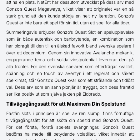
att ha en plats. NetEnt har dessutom utvecklat på dess arv med
Gonzo’s Quest Megaways, vilket visar att originalet var en så
stark grund att den kunde stödja en helt ny iteration. Gonzo’s
Quest är inte bara ett spel för sin tid, utan ett spel för alla tider.
Summeringsvis erbjuder Gonzo’s Quest Slot en spelupplevelse
som är både autentisk och banbrytande, en kombination som
har bidragit till den till en älskad favorit bland svenska spelare i
över ett decennium. Genom sin innovativa Avalanche-mekanik,
engagerande tema och solida vinstpotential levererar den på
alla fronter. För den svenska spelaren som efterfrågar kvalitet,
spänning och en touch av äventyr i ett reglerat och säkert
spelklimat, står Gonzo’s Quest kvar som ett strålande och tidlöst
val. Dess arv som en sann pionjär är tryggat, och dess framtid
ser lika positiv ut som själva jakten på Eldorado.
Tillvägagångssätt för att Maximera Din Spelstund
Fastän slots i principen är spel av ren slump, finns förnuftiga
tillvägagångssätt för att sköta din speltid med Gonzo’s Quest.
För det första, förstå spelets svängningar. Gonzo’s Quest
bedöms ha medel till betydande volatilitet, vilket innebär att