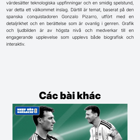
värdesätter teknologiska uppfinningar och en smidig spelstund,
var detta ett välkommet inslag. Därtill är temat, baserat på den
spanska conquistadoren Gonzalo Pizarro, utfört med en
detaljrikhet och en berättelse som är ovanlig i genren. Grafik
och ljudbilden är av högsta nivå och medverkar till en
engagerande upplevelse som upplevs både biografisk och
interaktiv.
Các bài khác