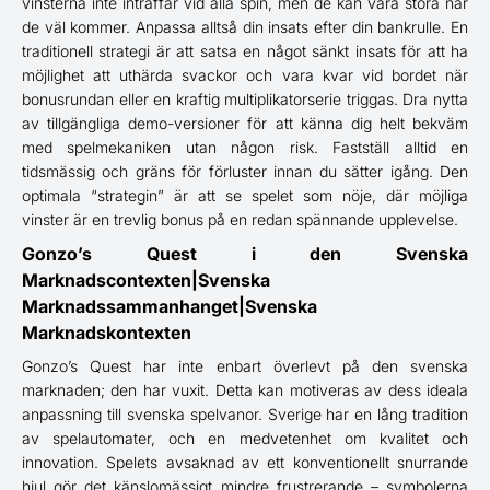
vinsterna inte inträffar vid alla spin, men de kan vara stora när
de väl kommer. Anpassa alltså din insats efter din bankrulle. En
traditionell strategi är att satsa en något sänkt insats för att ha
möjlighet att uthärda svackor och vara kvar vid bordet när
bonusrundan eller en kraftig multiplikatorserie triggas. Dra nytta
av tillgängliga demo-versioner för att känna dig helt bekväm
med spelmekaniken utan någon risk. Fastställ alltid en
tidsmässig och gräns för förluster innan du sätter igång. Den
optimala “strategin” är att se spelet som nöje, där möjliga
vinster är en trevlig bonus på en redan spännande upplevelse.
Gonzo’s Quest i den Svenska
Marknadscontexten|Svenska
Marknadssammanhanget|Svenska
Marknadskontexten
Gonzo’s Quest har inte enbart överlevt på den svenska
marknaden; den har vuxit. Detta kan motiveras av dess ideala
anpassning till svenska spelvanor. Sverige har en lång tradition
av spelautomater, och en medvetenhet om kvalitet och
innovation. Spelets avsaknad av ett konventionellt snurrande
hjul gör det känslomässigt mindre frustrerande – symbolerna