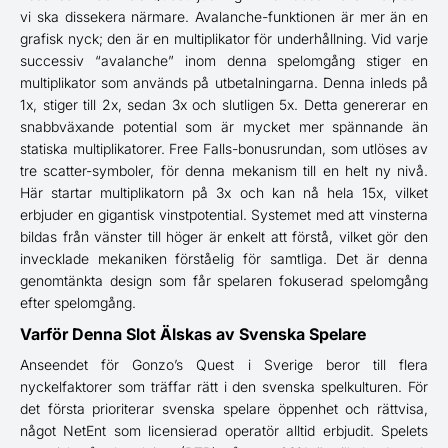
vi ska dissekera närmare. Avalanche-funktionen är mer än en
grafisk nyck; den är en multiplikator för underhållning. Vid varje
successiv “avalanche” inom denna spelomgång stiger en
multiplikator som används på utbetalningarna. Denna inleds på
1x, stiger till 2x, sedan 3x och slutligen 5x. Detta genererar en
snabbväxande potential som är mycket mer spännande än
statiska multiplikatorer. Free Falls-bonusrundan, som utlöses av
tre scatter-symboler, för denna mekanism till en helt ny nivå.
Här startar multiplikatorn på 3x och kan nå hela 15x, vilket
erbjuder en gigantisk vinstpotential. Systemet med att vinsterna
bildas från vänster till höger är enkelt att förstå, vilket gör den
invecklade mekaniken förståelig för samtliga. Det är denna
genomtänkta design som får spelaren fokuserad spelomgång
efter spelomgång.
Varför Denna Slot Älskas av Svenska Spelare
Anseendet för Gonzo’s Quest i Sverige beror till flera
nyckelfaktorer som träffar rätt i den svenska spelkulturen. För
det första prioriterar svenska spelare öppenhet och rättvisa,
något NetEnt som licensierad operatör alltid erbjudit. Spelets