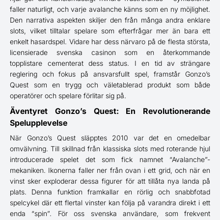
faller naturligt, och varje avalanche känns som en ny möjlighet.
Den narrativa aspekten skiljer den från många andra enklare
slots, vilket tilltalar spelare som efterfrågar mer än bara ett
enkelt hasardspel. Vidare har dess närvaro på de flesta största,
licensierade svenska casinon som en återkommande
topplistare cementerat dess status. I en tid av strängare
reglering och fokus på ansvarsfullt spel, framstår Gonzo’s
Quest som en trygg och väletablerad produkt som både
operatörer och spelare förlitar sig på.
Äventyret Gonzo’s Quest: En Revolutionerande
Spelupplevelse
När Gonzo’s Quest släpptes 2010 var det en omedelbar
omvälvning. Till skillnad från klassiska slots med roterande hjul
introducerade spelet det som fick namnet “Avalanche”-
mekaniken. Ikonerna faller ner från ovan i ett grid, och när en
vinst sker exploderar dessa figurer för att tillåta nya landa på
plats. Denna funktion framkallar en rörlig och snabbfotad
spelcykel där ett flertal vinster kan följa på varandra direkt i ett
enda “spin”. För oss svenska användare, som frekvent