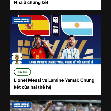
Nha ở chung kết
Tin Tức
Lionel Messi vs Lamine Yamal: Chung
kết của hai thế hệ