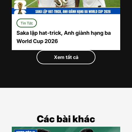
Tin Tức
Saka lập hat-trick, Anh giành hạng ba
World Cup 2026
Xem tất cả
Các bài khác