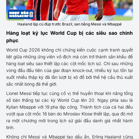
Haaland lập cú đúp trước Brazil, san bằng Messi và Mbappé
Hàng loạt kỷ lục World Cup bị các siêu sao chinh
phục
World Cup 2026 không chỉ chứng kiến cuộc cạnh tranh quyết
liệt giữa những ứng viên vô địch mà còn trở thành sân khấu để
hàng loạt siêu sao thiết lập các cột mốc lịch sử. Chỉ sau những
vòng đấu đầu tiên của giai đoạn knock-out, nhiều kỷ lục tồn tại
suốt nhiều thập kỷ đã lần lượt bị xô đổ bởi thế hệ cầu thủ xuất
sắc nhất bóng đá thế giới.
Lionel Messi tiếp tục củng cố vị thế huyền thoại khi nâng tổng
số bàn thắng tại các kỳ World Cup lên 20. Ngay phía sau là
Kylian Mbappé với 19 pha lập công. Thành tích của cả hai đều
vượt qua cột mốc 16 bàn do Miroslav Klose thiết lập, qua đó mở
ra một chương mới trong lịch sử giải đấu danh giá nhất hành
tinh.
Không chỉ Messi và Mbappé tạo dấu ấn, Erling Haaland cũng