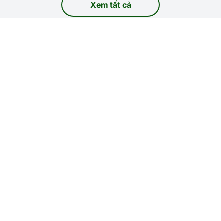
Xem tất cả
World Cup 2026
Nơi thế giới cùng chung nhịp
đập bóng đá.