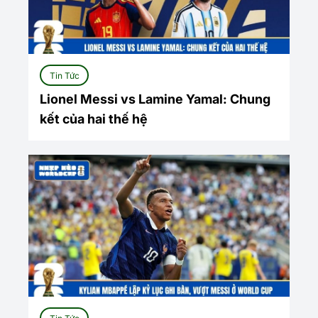
Tin Tức
Lionel Messi vs Lamine Yamal: Chung
kết của hai thế hệ