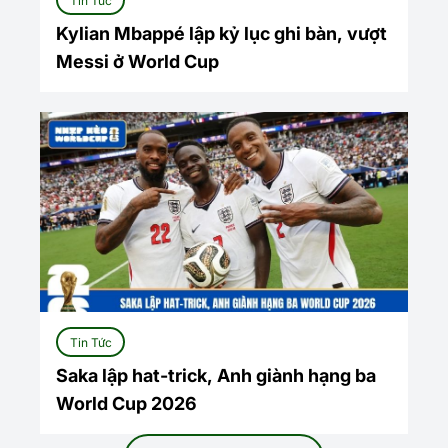
Tin Tức
Kylian Mbappé lập kỷ lục ghi bàn, vượt
Messi ở World Cup
Tin Tức
Saka lập hat-trick, Anh giành hạng ba
World Cup 2026