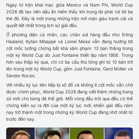
Ngay từ trận khai mạc giữa Mexico và Nam Phi, World Cup
2026 đã tạo nên dấu ấn hiếm thấy khi trọng tài phải rút tới ba
thẻ đỏ. Đây là một trong những trận mở màn giàu tranh cãi và
quyết liệt nhất trong lịch sử giải đấu.
Ở phương diện cá nhân, các chân sút hàng đầu như Erling
Haaland, Kylian Mbappé và Lionel Messi vẫn đang hướng tới
cột mốc tưởng chừng bất khả xâm phạm: 13 bàn thắng trong
một kỳ World Cup do Just Fontaine thiết lập năm 1958. Trong
hơn sáu thập kỷ qua, chỉ có ba cầu thủ từng ghi từ 10 bàn trở
lên trong một kỳ World Cup, gồm Just Fontaine, Gerd Müller và
Sándor Kocsis.
Với nhiều kỷ lục liên tiếp bị xô đổ và không ít cột mốc vẫn chờ
được chinh phục, World Cup 2026 đang viết thêm những trang
sử mới cho bóng đá thế giới. Mỗi vòng đấu trôi qua đều có thể
chứng kiến sự ra đời của một kỷ lục mới, khiến giải đấu năm
nay trở thành một trong những kỳ World Cup đáng nhớ nhất từ
trước đến nay.